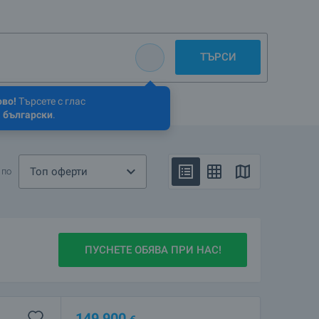
ТЪРСИ
ово!
Търсете с глас
 български
.
Топ оферти
 по
ПУСНЕТЕ ОБЯВА ПРИ НАС!
149 900