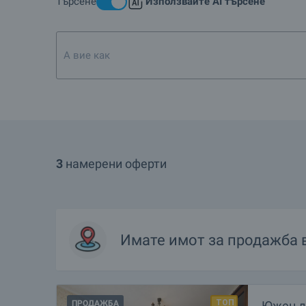
Търсене
Използвайте AI търсене
А вие какво търсите? Напиш
3
намерени оферти
Имате имот за продажба 
ПРОДАЖБА
Южен дв