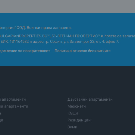
опертис" ООД. Всички права запазени.
BULGARIANPROPERTIES.BG™, БЪЛГЕРИАН ПРОПЕРТИС™ и логата са запазен
ИК: 131164582 и адрес гр. София, ул. Златен рог 22, ет. 4, офис 7.
домление за поверителност
Политика относно бисквитките
и апартаменти
Двустайни апартаменти
ни апартаменти
Мезонети
а
Къщи
щи
Резиденции
Земи
и парцели
Парцели за инвестиция