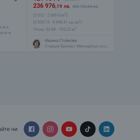
236 976
,19
лв.
303 153
,65
лв.
2
(2 012
- 2 300
€/м
)
2
(3 935
,13
- 4 498
,41
лв./м
)
 ж.к.
2
Площ: 52.68 - 103.22 м
кси в
 бул.
Иванка Стойкова
Старши брокер / Мениджър на офис, Бъкстон
йте ни