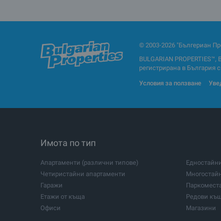
© 2003-2026 "Бългериан Пр
BULGARIAN PROPERTIES™, 
регистрирана в България с Е
Условия за ползване
Уве
Имота по тип
Апартаменти (различни типове)
Едностайн
Четиристайни апартаменти
Многостай
Гаражи
Паркомест
Етажи от къща
Редови къ
Офиси
Магазини
Земеделски земи
Промишлен