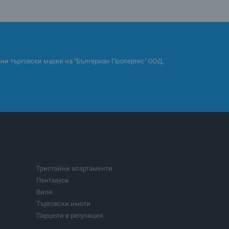
и търговски марки на "Бългериан Пропертис" ООД,
Тристайни апартаменти
Пентхауси
Вили
Търговски имоти
Парцели в регулация
Парцели с проект