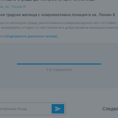
ия
,
кв. "Люлин 8"
ни градски жилища с комуникативна локация в кв. Люлин 8
ща се жилищна сграда, разположена в северозападната част на София, в
 микрорайон от един от най-големите и добре развити жилищни компле
. Локацията осигурява отлична свързаност с ключови пътни артерии като
ота:
Апартаменти (различни типове)
, бул. „Пенчо
3 от 3 резултата
Следва