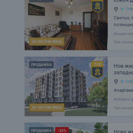
гр. Соф
Светъл, 
потенци
Изцяло юж
сграда от
ЗА ЧАСТНИ ЛИЦА
Тип на им
Имотът е с
разпредел
ПРОДАЖБА
Нов жи
западн
гр. Соф
Апартаме
Изберете 
за модерн
ЗА ЧАСТНИ ЛИЦА
Тип на им
многофунк
висококач
ПРОДАЖБА
-22%
Нова ж