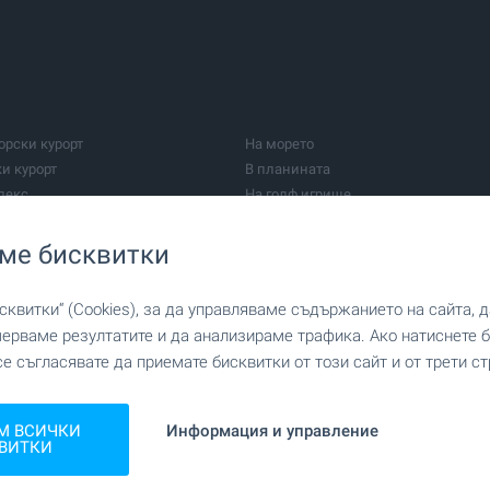
 центрове
Фабрики и индустрия
и сгради
Заведения
ки кабинети
Медицински центрове
ми
Ферми
Лозя
орски курорт
На морето
Селскостопански постройки
ки курорт
В планината
нвестиция
Домове за възрастни хора
лекс
На голф игрище
Други имоти
На първа линия
рад
В балнеоложки курорт
ме бисквитки
квитки“ (Cookies), за да управляваме съдържанието на сайта, 
мерваме резултатите и да анализираме трафика. Ако натиснете
се съгласявате да приемате бисквитки от този сайт и от трети ст
Варна
М ВСИЧКИ
Информация и управление
рново
Шумен
ВИТКИ
яг
Несебър