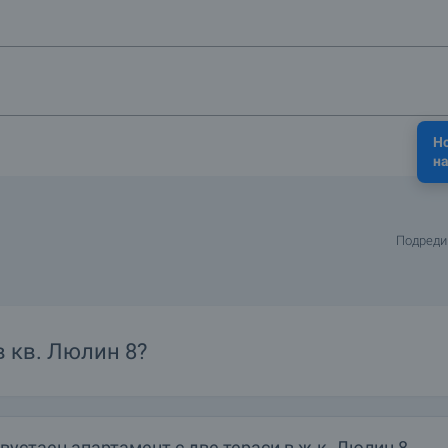
Н
на
Подреди
в
кв.
Люлин 8?
устаен апартамент с две тераси в ж.к. Люлин 8