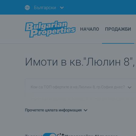
Български
НАЧАЛО
ПРОДАЖБИ
Имоти в кв."Люлин 8"
Кои са ТОП офертите в кв.Люлин 8, гр.София днес?
ПРОДАВАМ имот в кв.Люлин 8, гр.София. Как мога да го
Прочетете цялата информация
Кои са най-предпочитаните комплекси ново строителств
Има ли имоти с намалени цени в кв.Люлин 8, гр.София