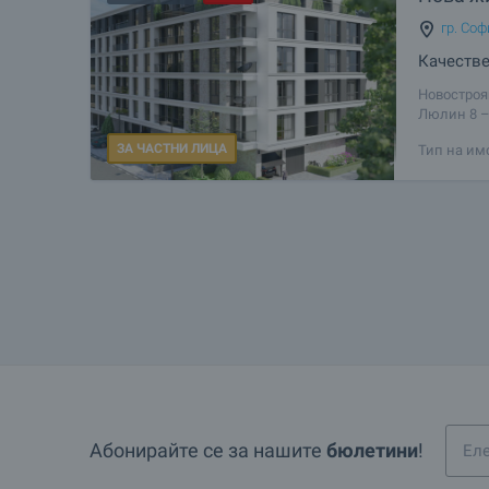
гр. Соф
Качестве
Новостроя
Люлин 8 –
столицата
ЗА ЧАСТНИ ЛИЦА
Тип на им
„Сливница“
Абонирайте се за нашите
бюлетини
!