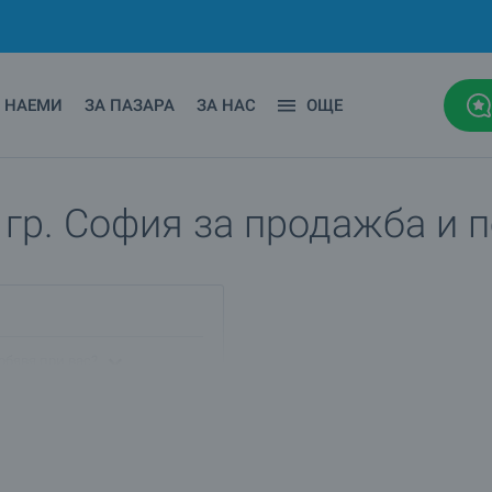
НАЕМИ
ЗА ПАЗАРА
ЗА НАС
ОЩЕ
, гр. София за продажба и 
 обявя при вас?
о в кв.Люлин 8, гр.София?
?