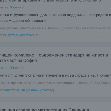
ия
,
кв. "Люлин 8"
топъл и функционален дом с отлична поддръжка на сградата 
ал за модерно обновяване
ен двустаен апартамент в ж.к. Люлин 8, разположен на 4-ти етаж от 8 в
 1985 г., с добре поддържани общи части и подобрения през последните 
ота:
Двустаен апартамент
 чиста площ от 65 кв. м. (без включени тераси) и впечатлява с функцио
ение и
лищен комплекс – съвременен стандарт на живот в
ата част на София
ия
,
кв. "Люлин 8"
нти с 1, 2 или 3 спални и ателиета в нова сграда в кв. Люлин 
дом в мащабен нов жилищен проект в столицата – „Люлин 8“, създаден
ия градски човек, който цени комфорта, сигурността и отличната локаци
ота:
Апартаменти (различни типове)
ционална сграда от ново поколение предлага интелигентен архитектуре
ествени
илищна сграда до метростанция Сливница