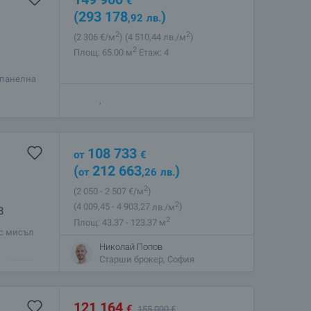
€
(293 178
)
,92
лв.
2
2
(2 306
€/м
)
(4 510
,44
лв./м
)
и
2
Площ: 65.00 м
Етаж: 4
 панелна
години.
,
нално
108 733
от
€
(
212 663
)
от
,26
лв.
2
(2 050
- 2 507
€/м
)
2
(4 009
,45
- 4 903
,27
лв./м
)
8
2
Площ: 43.37 - 123.37 м
 с мисъл
я. Тази
Николай Попов
н дизайн,
Старши брокер, София
121 164
€
155 000
€