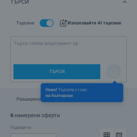
ТЪРСИ
строителство в кв.Младост 1, гр.София?
Има ли имоти с намалени цени в кв.Младост 1,
гр.София?
Търсене
Използвайте AI търсене
Търся голям апартамент за семейтво с две
ТЪРСИ
Ново!
Търсете с глас
на български
.
Разширено търсене
Запази търсенето
6
намерени оферти
Подреди по