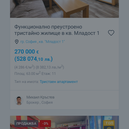
Функционално преустроено
тристайно жилище в кв. Младост 1
гр. София
,
кв. "Младост 1"
270 000
€
(528 074
)
,10
лв.
2
2
(4 286
€/м
)
(8 382
,13
лв./м
)
2
Площ: 63.00 м
Етаж: 11
Тип на имота:
Тристаен апартамент
Михаил Кръстев
Брокер , София
ПРОДАЖБА
-3%