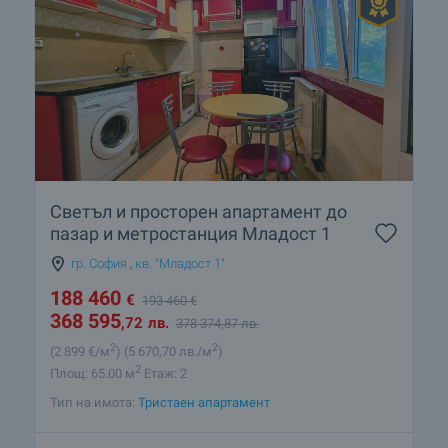
Светъл и просторен апартамент до
пазар и метростанция Младост 1
гр. София
,
кв. "Младост 1"
188 460
€
193 460
€
368 595
,72
лв.
378 374
,87
лв.
2
2
(2 899
€/м
)
(5 670
,70
лв./м
)
2
Площ: 65.00 м
Етаж: 2
Тип на имота:
Тристаен апартамент