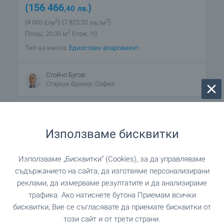
(156 466
)
,40
лв.
2
2
(4 000
€/м
)
(7 823
,32
лв./м
)
2
Площ: 20.00 м
Етаж: 10
Тип на имота:
Едностаен апартамент
Стойчо Бугов
Старши брокер, София
ПРОДАЖБА
Използваме бисквитки
Използваме „Бисквитки“ (Cookies), за да управляваме
съдържанието на сайта, да изготвяме персонализирани
реклами, да измерваме резултатите и да анализираме
трафика. Ако натиснете бутона Приемам всички
бисквитки, Вие се съгласявате да приемате бисквитки от
този сайт и от трети страни.