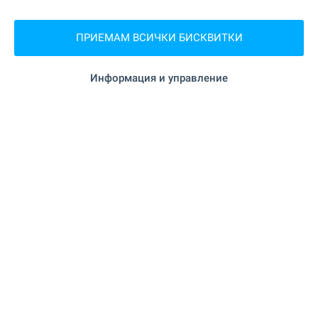
Нова жилищна сграда в кв.
Младост 1
ПРИЕМАМ ВСИЧКИ БИСКВИТКИ
гр. София
,
кв. "Младост 1"
175 000
Информация и управление
от
€
(
342 270
)
от
,25
лв.
2
(3 079
- 3 266
€/м
)
2
(6 022
- 6 387
,74
лв./м
)
2
Площ: 55.58 - 147.95 м
Тип на имота:
Апартаменти (различни типове)
Николай Попов
Старши брокер, София
НАЕМ