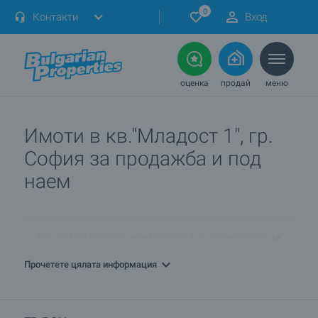
0
Контакти
Вход
оценка
продай
меню
Имоти в кв."Младост 1", гр.
София за продажба и под
наем
Кои са ТОП офертите в кв.Младост 1, гр.София днес?
Прочетете цялата информация
ПРОДАВАМ имот в кв.Младост 1, гр.София. Как мога да
го обявя при вас?
Кои са най-предпочитаните комплекси ново