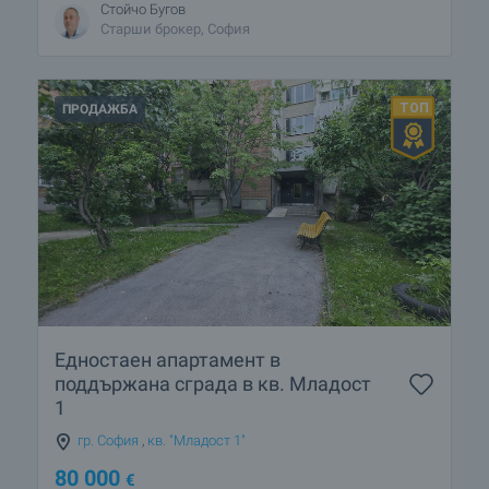
Стойчо Бугов
Старши брокер, София
ПРОДАЖБА
Едностаен апартамент в
поддържана сграда в кв. Младост
1
гр. София
,
кв. "Младост 1"
80 000
€