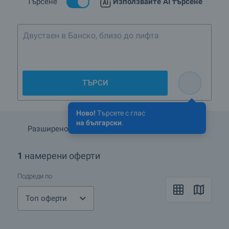
Търсене
Използвайте AI търсене
Двустаен в Банско, близо до лифта
ТЪРСИ
Ново!
Търсете с глас
на български
.
Разширено търсене
Запази търсенето
1
намерени оферти
Подреди по
Топ оферти