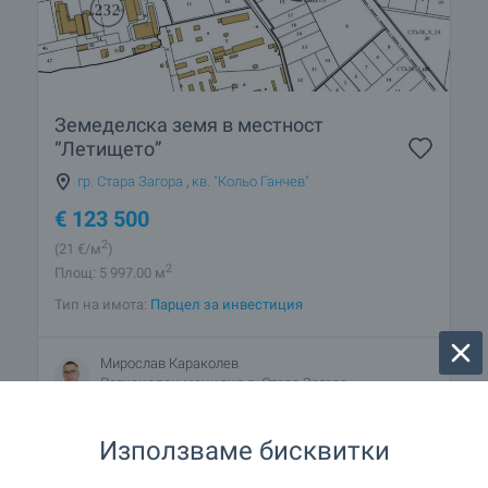
Земеделска земя в местност
“Летището”
гр. Стара Загора
,
кв. "Кольо Ганчев"
€
123 500
2
(21
€/м
)
2
Площ: 5 997.00 м
Тип на имота:
Парцел за инвестиция
Мирослав Караколев
Регионален мениджър, Стара Загора
Използваме бисквитки
ПРОДАЖБА