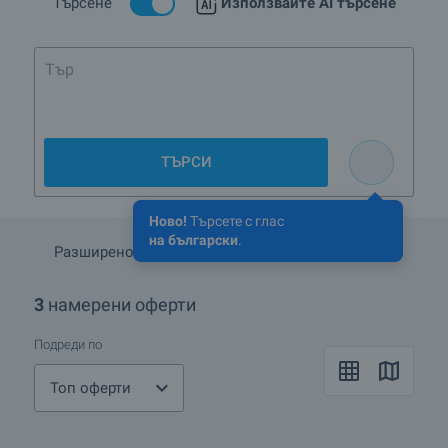
Търсене
Използвайте AI търсене
Търся да наем
ТЪРСИ
Ново!
Търсете с глас
на български
.
Разширено търсене
Запази търсенето
3
намерени оферти
Подреди по
Топ оферти