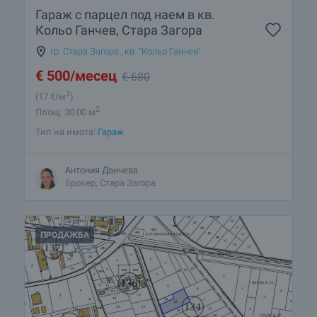
Гараж с парцел под наем в кв.
Кольо Ганчев, Стара Загора
гр. Стара Загора
,
кв. "Кольо Ганчев"
€
500
/месец
€
680
2
(17
€/м
)
2
Площ: 30.00 м
Тип на имота:
Гараж
Антония Данчева
Брокер, Стара Загора
ПРОДАЖБА