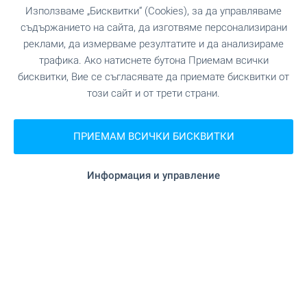
Използваме „Бисквитки“ (Cookies), за да управляваме
съдържанието на сайта, да изготвяме персонализирани
реклами, да измерваме резултатите и да анализираме
трафика. Ако натиснете бутона Приемам всички
бисквитки, Вие се съгласявате да приемате бисквитки от
този сайт и от трети страни.
ПРИЕМАМ ВСИЧКИ БИСКВИТКИ
Отлична възможност за
инвестиция в покрайнините на
Стара Загора
Информация и управление
Близо до гр. Стара Загора
,
кв. "Кольо Ганчев"
€
224 970
2
(10
€/м
)
2
Площ: 22 497.00 м
Тип на имота:
Земя
Мирослав Караколев