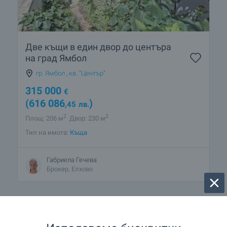
Две къщи в един двор до центъра
на град Ямбол
гр. Ямбол
,
кв. "Център"
315 000
€
(616 086
)
,45
лв.
2
2
Площ: 206 м
Двор: 230 м
Тип на имота:
Къща
Габриела Гечева
Брокер, Елхово