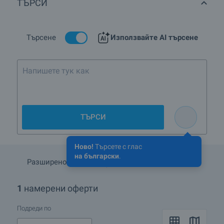
ТЪРСИ
Търсене
Използвайте AI търсене
Напишете тук какво търси
ТЪРСИ
Ново!
Търсете с глас
на български
.
Разширено търсене
Запази търсенето
1
намерени оферти
Подреди по