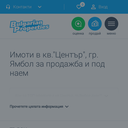
0
Контакти
Вход
оценка
продай
меню
Имоти в кв."Център", гр.
Ямбол за продажба и под
наем
Кои са ТОП офертите в кв.Център, гр.Ямбол днес?
Прочетете цялата информация
ПРОДАВАМ имот в кв.Център, гр.Ямбол. Как мога да го
обявя при вас?
Какви къщи се предлагат в кв.Център, гр.Ямбол?