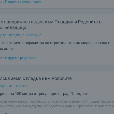
ота:
Парцел за инвестиция
в вилна зона Циментово кладенче – тиха и зелена местност с горски м
ух и красиви панорамни
с панорамна гледка към Пловдив и Родопите в
 с. Белащица
о гр. Пловдив
,
с. Белащица
от с отлични параметри за строителство на модерна къща в
на зона
е за продажба равен парцел разположен в един от най-желаните и раз
ота:
Парцел в регулация
с. Белащица – местност „Черен Петър“, известна с луксозни нови къщи, 
прекрасна панорама към града и Родопите. Имотът е с правоъгълна форм
граден
лска земя с гледка към Родопите
вдив
,
кв. "Прослав"
рцел на 150 метра от регулация в град Пловдив
е ви голям парцел за обезщетение в хубав квартал на Пловдив. Градът е
 си историческо и културно наследство и модерно развитие. Имотът се о
гледки на юг към Родопите, на север, на северизток към града, на запа