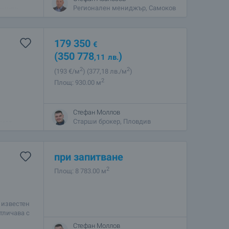
асиви,
Регионален мениджър, Самоков
179 350
€
(350 778
)
,11
лв.
2
2
(193
€/м
)
(377
,18
лв./м
)
2
Площ: 930.00 м
Стефан Моллов
виващи се
Старши брокер, Пловдив
чист
а и лице
при запитване
2
Площ: 8 783.00 м
 известен
тличава с
д към
Стефан Моллов