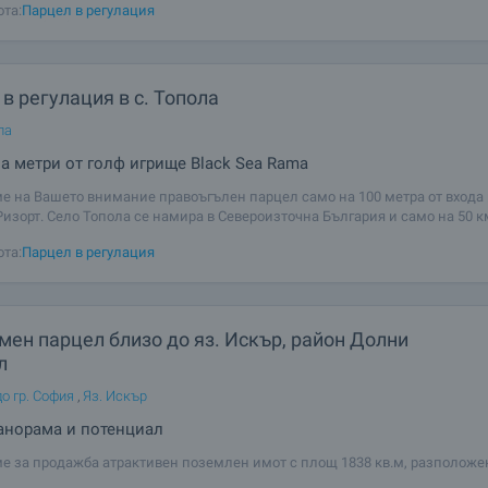
ота:
Парцел в регулация
ти за разработване на
в регулация в с. Топола
ла
а метри от голф игрище Black Sea Rama
е на Вашето внимание правоъгълен парцел само на 100 метра от входа 
Ризорт. Село Топола се намира в Североизточна България и само на 50 к
на, на 10 км от гр. Балчик, на 20 км от Курорта Албена, на 30 км от Куро
ота:
Парцел в регулация
на 7 км
ен парцел близо до яз. Искър, район Долни
л
о гр. София
,
Яз. Искър
анорама и потенциал
е за продажба атрактивен поземлен имот с площ 1838 кв.м, разположе
 природна среда в близост до яз. Искър, в района на Долни Пасарел. И