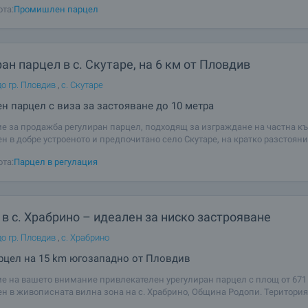
ота:
Промишлен парцел
ктура и предвидим
ан парцел в с. Скутаре, на 6 км от Пловдив
о гр. Пловдив
,
с. Скутаре
н парцел с виза за застояване до 10 метра
е за продажба регулиран парцел, подходящ за изграждане на частна к
н в добре устроеното и предпочитано село Скутаре, на кратко разстояни
мотът е с площ 2 387 кв.м и разполага с виза за строеж до 10 метра, кое
ота:
Парцел в регулация
ична възможност
в с. Храбрино – идеален за ниско застрояване
о гр. Пловдив
,
с. Храбрино
рцел на 15 km югозападно от Пловдив
е на вашето внимание привлекателен урегулиран парцел с площ от 671 к
н в живописната вилна зона на с. Храбрино, Община Родопи. Територия
ана и подходяща за ниско застрояване до 10 метра, което предоставя о