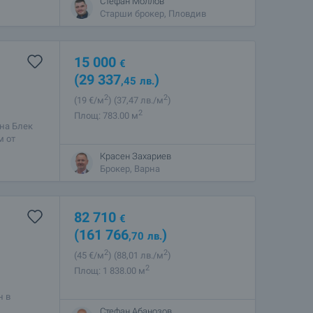
Стефан Моллов
Старши брокер, Пловдив
15 000
€
(29 337
)
,45
лв.
2
2
(19
€/м
)
(37
,47
лв./м
)
2
Площ: 783.00 м
на Блек
м от
рта Златни
Красен Захариев
Брокер, Варна
82 710
€
(161 766
)
,70
лв.
2
2
(45
€/м
)
(88
,01
лв./м
)
2
Площ: 1 838.00 м
н в
мотът се
Стефан Абанозов