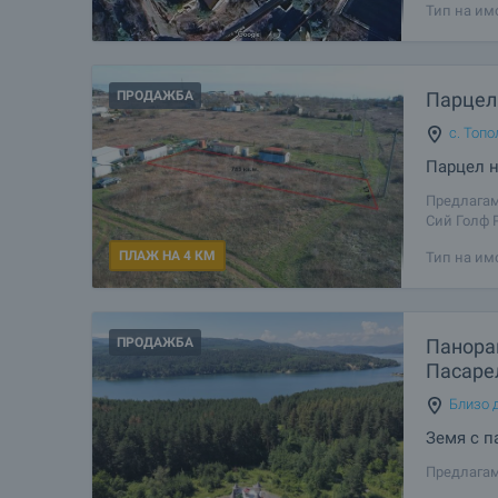
Тип на им
възможнос
ПРОДАЖБА
Парцел 
с. Топо
Парцел н
Предлагам
Сий Голф 
Летище Вар
ПЛАЖ НА 4 КМ
Тип на им
пясъци и 
ПРОДАЖБА
Панорам
Пасаре
Близо д
Земя с п
Предлагам
живописна