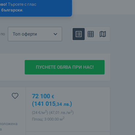
ово!
Търсете с глас
 български
.
Топ оферти
 по
ПУСНЕТЕ ОБЯВА ПРИ НАС!
72 100
€
(141 015
)
,34
лв.
2
2
(24
€/м
)
(47
,01
лв./м
)
2
Площ: 3 000.00 м
зположена
а