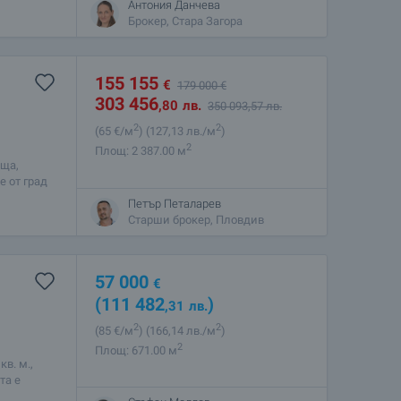
Антония Данчева
Брокер, Стара Загора
155 155
€
179 000
€
303 456
,80
лв.
350 093
,57
лв.
2
2
(65
€/м
)
(127
,13
лв./м
)
2
Площ: 2 387.00 м
ъща,
е от град
то го
Петър Петаларев
Старши брокер, Пловдив
57 000
€
(111 482
)
,31
лв.
2
2
(85
€/м
)
(166
,14
лв./м
)
2
Площ: 671.00 м
в. м.,
та е
тлични