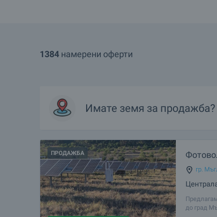
1384
намерени оферти
Имате
земя
за продажба?
ПРОДАЖБА
Фотово
гр. Мъ
Централа
Предлагам
до град М
инвеститор