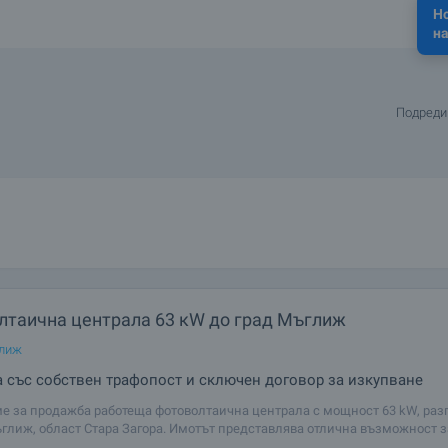
Н
на
Подреди
лтаична централа 63 кW до град Мъглиж
глиж
 със собствен трафопост и сключен договор за изкупване
е за продажба работеща фотоволтаична централа с мощност 63 kW, ра
ъглиж, област Стара Загора. Имотът представлява отлична възможност з
и, които търсят готов енергиен актив с установена дейност, собствена