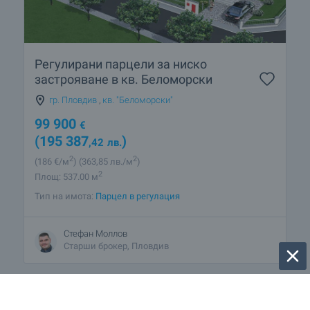
Регулирани парцели за ниско
застрояване в кв. Беломорски
гр. Пловдив
,
кв. "Беломорски"
99 900
€
(195 387
)
,42
лв.
2
2
(186
€/м
)
(363
,85
лв./м
)
2
Площ: 537.00 м
Тип на имота:
Парцел в регулация
Стефан Моллов
Старши брокер, Пловдив