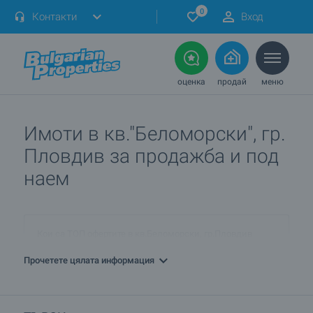
0
Контакти
Вход
оценка
продай
меню
Имоти в кв."Беломорски", гр.
Пловдив за продажба и под
наем
Кои са ТОП офертите в кв.Беломорски, гр.Пловдив
днес?
Прочетете цялата информация
ПРОДАВАМ имот в кв.Беломорски, гр.Пловдив. Как
мога да го обявя при вас?