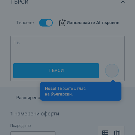
ТЪРСИ
Кои са най-предпочитаните комплекси ново
строителство в кв.Беломорски, гр.Пловдив?
Какви къщи се предлагат в кв.Беломорски,
Търсене
Използвайте AI търсене
гр.Пловдив?
ТЪРСИ
Ново!
Търсете с глас
на български
.
Разширено търсене
Запази търсенето
1
намерени оферти
Подреди по