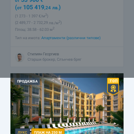
от
€
(
105 419
)
от
,24
лв.
2
(1 273
- 1 397
€/м
)
2
(2 489
,77
- 2 732
,29
лв./м
)
2
Площ: 38.58 - 62.03 м
Тип на имота:
Апартаменти (различни типове)
Стилиян Георгиев
Старши брокер, Слънчев бряг
ПРОДАЖБА
ЛУКС
ПЛАЖ НА 250 М