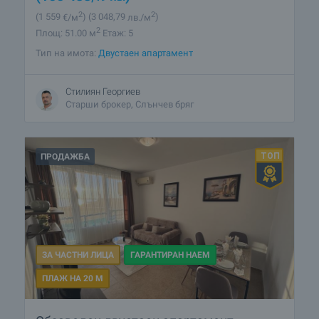
2
2
(1 559
€/м
)
(3 048
,79
лв./м
)
2
Площ: 51.00 м
Етаж: 5
Тип на имота:
Двустаен апартамент
Стилиян Георгиев
Старши брокер, Слънчев бряг
ПРОДАЖБА
ЗА ЧАСТНИ ЛИЦА
ГАРАНТИРАН НАЕМ
ПЛАЖ НА 20 М