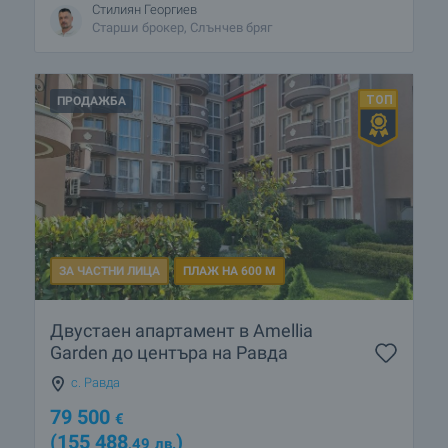
Стилиян Георгиев
Старши брокер, Слънчев бряг
ПРОДАЖБА
ЗА ЧАСТНИ ЛИЦА
ПЛАЖ НА 600 М
Двустаен апартамент в Amellia
Garden до центъра на Рaвда
с. Равда
79 500
€
(155 488
)
,49
лв.