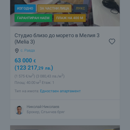
ИЗГОДНО
ЗА ЧАСТНИ ЛИЦА
ЛУКС
ГАРАНТИРАН НАЕМ
ПЛАЖ НА 400 М
Студио близо до морето в Мелия 3
(Melia 3)
с. Равда
63 000
€
(123 217
)
,29
лв.
2
2
(1 575
€/м
)
(3 080
,43
лв./м
)
2
Площ: 40.00 м
Етаж: 1
Тип на имота:
Едностаен апартамент
Николай Николаев
Брокер, Слънчев бряг