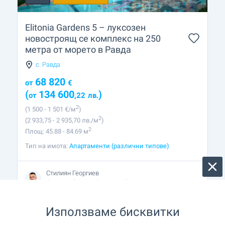
Elitonia Gardens 5 – луксозен
новостроящ се комплекс на 250
метра от морето в Равда
с. Равда
68 820
от
€
(
134 600
)
от
,22
лв.
2
(1 500
- 1 501
€/м
)
2
(2 933
,75
- 2 935
,70
лв./м
)
2
Площ: 45.88 - 84.69 м
Тип на имота:
Апартаменти (различни типове)
Стилиян Георгиев
Старши брокер, Слънчев бряг
Използваме бисквитки