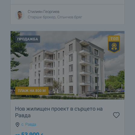
Стилиян Георгиев
Старши брокер, Слънчев бряг
ПРОДАЖБА
ПЛАЖ НА 800 М
Нов жилищен проект в сърцето на
Равда
с. Равда
53 900