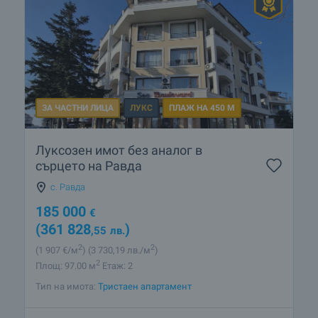
ЗА ЧАСТНИ ЛИЦА
ЛУКС
ПЛАЖ НА 450 М
Луксозен имот без аналог в
сърцето на Равда
с. Равда
185 000
€
(361 828
)
,55
лв.
2
2
(1 907
€/м
)
(3 730
,19
лв./м
)
2
Площ: 97.00 м
Етаж: 2
Тип на имота:
Тристаен апартамент