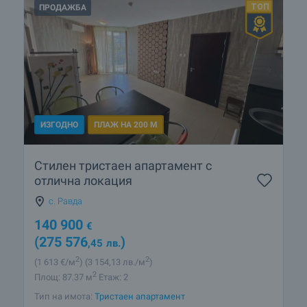
ПРОДАЖБА
ИЗГОДНО
ПЛАЖ НА 200 М
Стилен тристаен апартамент с
отлична локация
с. Равда
140 900
€
(275 576
)
,45
лв.
2
2
(1 613
€/м
)
(3 154
,13
лв./м
)
2
Площ: 87.37 м
Етаж: 2
Тип на имота:
Тристаен апартамент