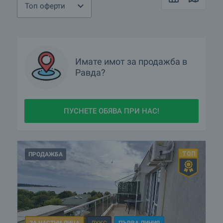
Топ оферти
Кои са най-предпочитаните комплекси ново
строителство в Равда?
Кои са най-изгодните предложения в Равда?
Имате имот за продажба в
Какви луксозни имоти се предлагат в Равда?
Равда?
ПУСНЕТЕ ОБЯВА ПРИ НАС!
ПРОДАЖБА
ЗА ЧАСТНИ ЛИЦА
ЛУКС
ПЪРВА ЛИНИЯ