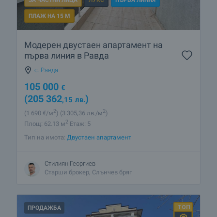
ПЛАЖ НА 15 М
Модерен двустаен апартамент на
първа линия в Равда
с. Равда
105 000
€
(205 362
)
,15
лв.
2
2
(1 690
€/м
)
(3 305
,36
лв./м
)
2
Площ: 62.13 м
Етаж: 5
Тип на имота:
Двустаен апартамент
Стилиян Георгиев
Старши брокер, Слънчев бряг
ПРОДАЖБА