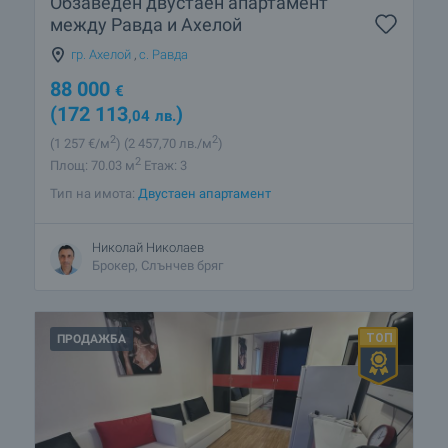
Oбзаведен двустаен апартамент
между Равда и Ахелой
гр. Ахелой
,
с. Равда
88 000
€
(172 113
)
,04
лв.
2
2
(1 257
€/м
)
(2 457
,70
лв./м
)
2
Площ: 70.03 м
Етаж: 3
Тип на имота:
Двустаен апартамент
Николай Николаев
Брокер, Слънчев бряг
ПРОДАЖБА