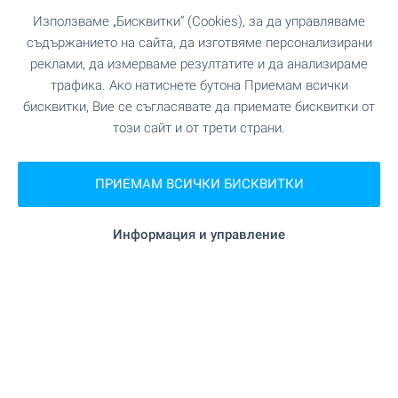
Използваме „Бисквитки“ (Cookies), за да управляваме
съдържанието на сайта, да изготвяме персонализирани
реклами, да измерваме резултатите и да анализираме
трафика. Ако натиснете бутона Приемам всички
бисквитки, Вие се съгласявате да приемате бисквитки от
този сайт и от трети страни.
ПРИЕМАМ ВСИЧКИ БИСКВИТКИ
Информация и управление
☀️ Собствен дом на морето
за лятото! Изберете сега 👇
Наслаждавайте се на незабравими
преживявания в собствен имот край морето в
любимия ви български морски курорт! При нас