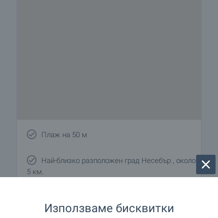
Плаж на 50 м
Най-близко разположен град Несебър , около
5 км.
Използваме бисквитки