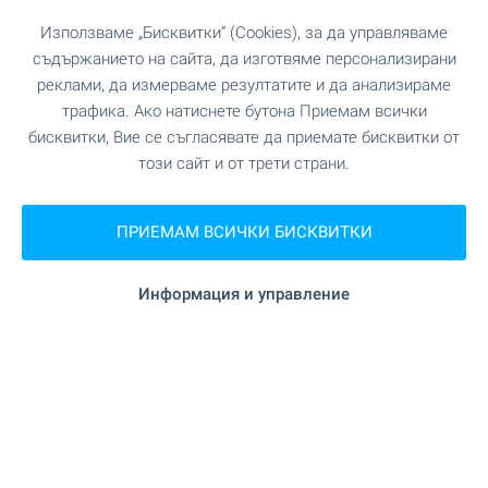
Удобства в района
Използваме „Бисквитки“ (Cookies), за да управляваме
съдържанието на сайта, да изготвяме персонализирани
ТРАНСПОРТ
реклами, да измерваме резултатите и да анализираме
трафика. Ако натиснете бутона Приемам всички
УЧЕБНИ ЗАВЕДЕНИЯ
бисквитки, Вие се съгласявате да приемате бисквитки от
този сайт и от трети страни.
"ЦДГ Мечо Пух" на 709 м. (9
Детска градина
мин.)
ПРИЕМАМ ВСИЧКИ БИСКВИТКИ
"ОУ Св. св. Кирил и Методий" на 799
Училище
Информация и управление
м. (10 мин.)
ПАЗАРУВАНЕ
на 544 м. (7 мин.)
Хранителен магазин