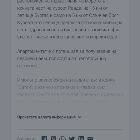
разположен на първа линия на морето, в
южната част на курорт Равда, на 15 км от
летище Бургас и само на 5 км от Слънчев Бряг.
Курортното селище предлага спокойна жилищна
сред здравословен и благоприятен климат, фин
златист пясък и кристално чисти морски води.
Апартаментът е с потенциал за получаване на
сезонен наем, подходящ за целогодишно
ползване.
Имотът е разположен на първи етаж в крило
"Сатен", с южно изложение и гледка към
басейна. Състои се от антре, дневна с кухненски
бокс, 2 спални, 2 бани с тоалетни и голяма
тераса с панорамна гледка към басейна.
Прочетете цялата информация
Жилището е завършено с:
• PVC дограма
• под с теракота
Сподели: