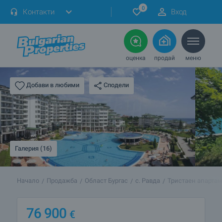
0
Контакти
Вход
оценка
продай
меню
Сподели
Добави в любими
Галерия (16)
Начало
Продажба
Област Бургас
с. Равда
Тристаен апартам
76 900
€