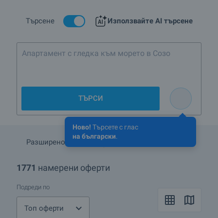
за какво точно сте дали парите си.
Цените на апартаментите в България зависят от много
Търсене
Използвайте AI търсене
фактори, един от най-важните от които е местоположението.
Блоковете ново строителство обикновено са 4-5 етажни с
големи прозорци и балкони. На приземния етаж обикновено
се намират магазини и офиси. Апартаментите обикновено се
състоят от хол с трапезария и кухненски бокс, спалня/
спални, баня и тоалетна, антре, тераса.
През последната година пазарът на имоти в България се
промени, като започна процес на саморегулиране, който се
ТЪРСИ
очаква да приключи през 2010 г. Един от резултатите на този
процес е спадът в цените на апартаментите.
Ново!
Търсете с глас
на български
.
Разширено търсене
Запази търсенето
1771
намерени оферти
Подреди по
Топ оферти