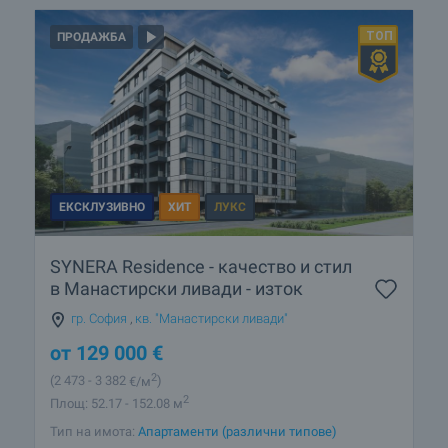
ПРОДАЖБА
ЕКСКЛУЗИВНО
ХИТ
ЛУКС
SYNERA Residence - качество и стил
в Манастирски ливади - изток
гр. София
,
кв. "Манастирски ливади"
от
129 000
€
2
(2 473
- 3 382
€/м
)
2
Площ: 52.17 - 152.08 м
Тип на имота:
Апартаменти (различни типове)