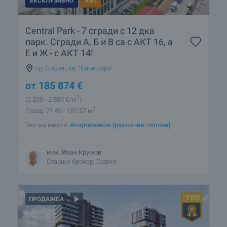
ЕКСКЛУЗИВНО
ХИТ
Central Park - 7 сгради с 12 дка
парк. Сгради А, Б и В са с АКТ 16, а
Е и Ж - с АКТ 14!
гр. София
,
кв. "Банишора"
от
185 874
€
2
(2 200
- 2 800
€/м
)
2
Площ: 71.49 - 187.57 м
Тип на имота:
Апартаменти (различни типове)
инж. Иван Крумов
Старши брокер, София
ПРОДАЖБА