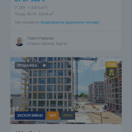
2
(1 289
- 1 355
€/м
)
2
Площ: 43.73 - 64.94 м
Тип на имота:
Апартаменти (различни типове)
Павел Раванов
Старши брокер, Бургас
ПРОДАЖБА
ЕКСКЛУЗИВНО
ХИТ
ЛУКС