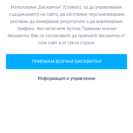
Използваме „Бисквитки“ (Cookies), за да управляваме
съдържанието на сайта, да изготвяме персонализирани
Central Park - уникален
реклами, да измерваме резултатите и да анализираме
комплекс в София, кв.
трафика. Ако натиснете бутона Приемам всички
бисквитки, Вие се съгласявате да приемате бисквитки от
Банишора. Налични
този сайт и от трети страни.
апартаменти в сгради А, Б и
В - с АКТ 16
ПРИЕМАМ ВСИЧКИ БИСКВИТКИ
Напредват строителството и продажбите в
Central Park - един от най-мащабните
комплекси ново строителство в София!
Информация и управление
Уникален затворен комплекс, пресъздаващ
стила и атмосферата на едноименния парк в
Ню Йорк и заобикалящите го сгради. Модерни
сгради, простор, зеленина и гледки, които ви
оставят без дъх! Един проект, който ще внесе
нов стандарт за качество на живот. Изберете
своето жилище сега!