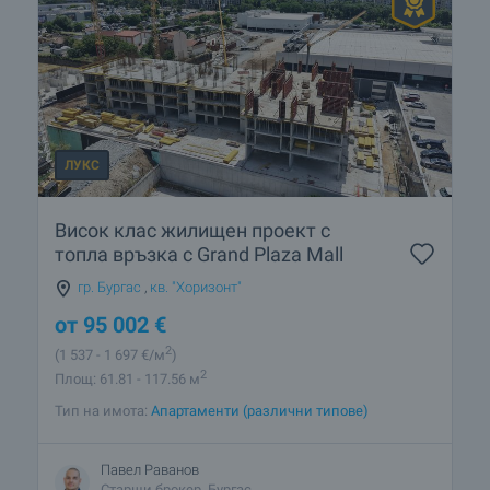
ЛУКС
Висок клас жилищен проект с
топла връзка с Grand Plaza Mall
гр. Бургас
,
кв. "Хоризонт"
от
95 002
€
2
(1 537
- 1 697
€/м
)
2
Площ: 61.81 - 117.56 м
Тип на имота:
Апартаменти (различни типове)
Павел Раванов
Старши брокер, Бургас