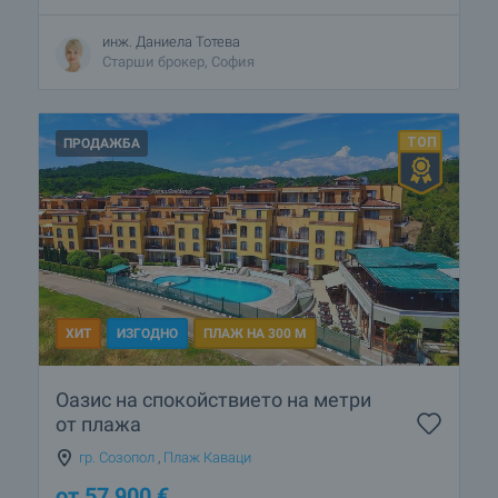
инж. Даниела Тотева
Старши брокер, София
ПРОДАЖБА
ХИТ
ИЗГОДНО
ПЛАЖ НА 300 М
Оазис на спокойствието на метри
от плажа
гр. Созопол
,
Плаж Каваци
от
57 900
€