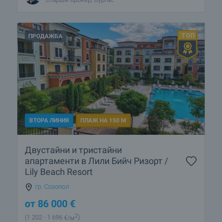
ПРОДАЖБА
ВТОРА ЛИНИЯ
ПЛАЖ НА 150 М
Двустайни и тристайни
апартаменти в Лили Бийч Ризорт /
Lily Beach Resort
гр. Созопол
от
86 000
€
2
(1 202
- 1 696
€/м
)