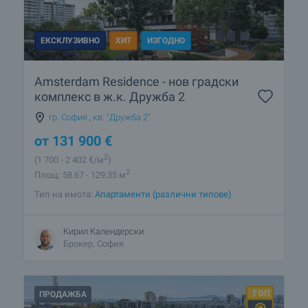
ЕКСКЛУЗИВНО
ХИТ
ИЗГОДНО
Amsterdam Residence - нов градски
комплекс в ж.к. Дружба 2
гр. София
,
кв. "Дружба 2"
от
131 900
€
2
(1 700
- 2 402
€/м
)
2
Площ: 58.67 - 129.35 м
Тип на имота:
Апартаменти (различни типове)
Кирил Календерски
Брокер, София
ПРОДАЖБА