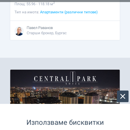
2
Площ: 55.96 - 118.18 м
Тип на имота:
Апартаменти (различни типове)
Павел Раванов
Старши брокер, Бургас
Използваме бисквитки