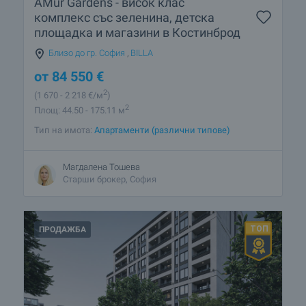
AMur Gardens - висок клас
комплекс със зеленина, детска
площадка и магазини в Костинброд
Близо до гр. София
,
BILLA
от
84 550
€
2
(1 670
- 2 218
€/м
)
2
Площ: 44.50 - 175.11 м
Тип на имота:
Апартаменти (различни типове)
Магдалена Тошева
Старши брокер, София
ПРОДАЖБА