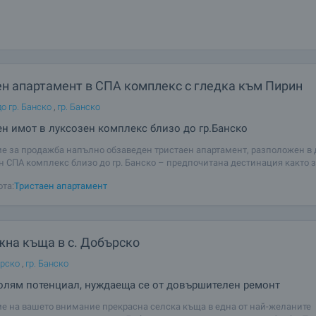
ваше всичко ясно и точно. Благодарение на опита и добрата й к
о търси надежден и коректен партньор в продажбата и/или покуп
ен апартамент в СПА комплекс с гледка към Пирин
о гр. Банско
,
гр. Банско
н имот в луксозен комплекс близо до гр.Банско
е за продажба напълно обзаведен тристаен апартамент, разположен в 
 СПА комплекс близо до гр. Банско – предпочитана дестинация както 
но живеене, така и за ваканционен имот с отличен инвестиционен пот
ота:
Тристаен апартамент
 намира на първи етаж,
похваля любезността, ефикасността, качеството на отношението
й като купувахме от друга държава, всичко беше по-скъпо, но тя 
й-скоро. Беше удоволствие да се запозная и да работя с вас. 
жна къща в с. Добърско
ърско
,
гр. Банско
олям потенциал, нуждаеща се от довършителен ремонт
е на вашето внимание прекрасна селска къща в една от най-желаните