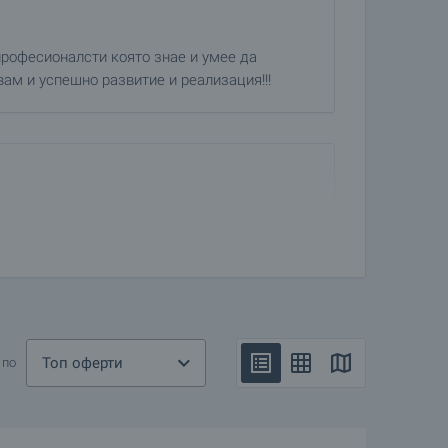
професионалсти която знае и умее да
ам и успешно развитие и реализация!!!
а. Всичко мина безупречно добре и тя
Топ оферти
 по
изирано и без излишно напрежение.