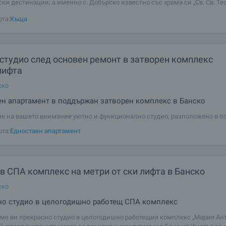
ки дестинации, а именно с. Добърско известно със храма си „Св. Св. Те
еодор Стратилат" датиращ от 1614г. Селото е отдалечено на 17 км от ски
ота:
Къща
а 18 км от
били сме и от страната на купувачи и продавачи. Гергана е симв
ния и насоченост към успех. Тя направи цялостния процес мног
надяваме да сме в ръцете на по - добър брокер! Благодарим ти
студио след основен ремонт в затворен комплекс
лифта
ско
н апартамент в поддържан затворен комплекс в Банско
ОЩЕ ОТЗИВИ
е на вашето внимание уютно и функционално студио, разположено в 
комплекс с контролиран достъп и видеонаблюдение, в непосредствена 
ота:
Едностаен апартамент
. Имотът е след основен ремонт и се предлага с изцяло ново обзавежда
е, което
в СПА комплекс на метри от ски лифта в Банско
ско
но студио в целогодишно работещ СПА комплекс
ме ви прекрасно студио в целогодишно работещия комплекс „Мария Ант