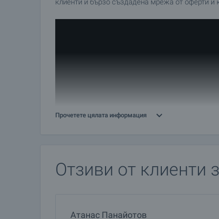
клиенти и бързо създадена мрежа от оферти и к
Прочетете цялата информация
Отзиви от клиенти 
Гергана е носител на фирменото отличие за "Най
Атанас Панайотов