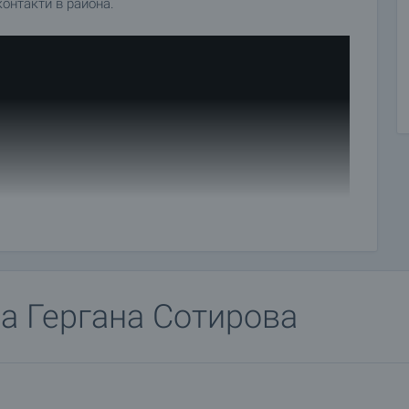
онтакти в района.
за
Гергана Сотирова
-добър нов брокер" за 2023 г.