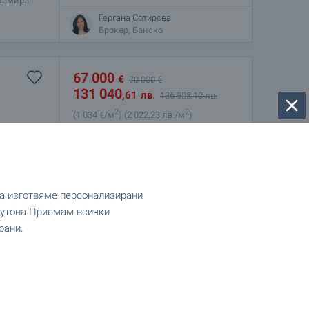
 намира
 както за
Гергана Сотирова
Брокер, Банско
67 000
€
70 000
€
131 040
,61
лв.
136 908
,10
лв.
2
2
(1 034
€/м
)
(2 022
,23
лв./м
)
2
Площ: 64.80 м
Етаж: 4
рада, само
пермаркет
Гергана Сотирова
но
Брокер, Банско
да изготвяме персонализирани
 бутона Приемам всички
76 000
рани.
€
(148 643
)
,08
лв.
2
2
(802
€/м
)
(1 568
,63
лв./м
)
2
Площ: 94.76 м
Етаж: 5