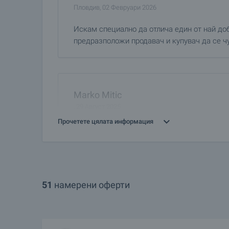
Пловдив, 02 Февруари 2026
Искам специално да отлича един от най до
предразположи продавач и купувач да се чу
Marko Mitic
, 29 Август 2025
Прочетете цялата информация
Исках да похваля работата на агента по не
свърши своята работа много професионално
51
намерени оферти
AKSINIYA NIKOLOVA
Гърция, 05 Август 2025
Много съм доволна от професионализма и о