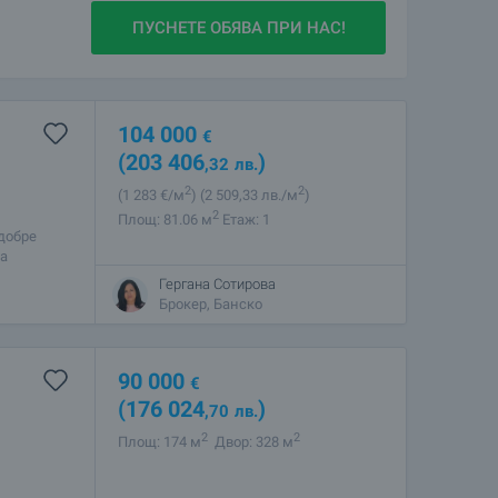
ПУСНЕТЕ ОБЯВА ПРИ НАС!
омуникация, успяхме да реализираме
ката на имот!
104 000
€
(203 406
)
,32
лв.
2
2
(1 283
€/м
)
(2 509
,33
лв./м
)
2
Площ: 81.06 м
Етаж: 1
добре
за
енциал.
Гергана Сотирова
Брокер, Банско
 и цялата помощ, която получихме от
ни помогна и направи всичко невероятно
Благодаря ви много.
90 000
€
(176 024
)
,70
лв.
2
2
Площ: 174 м
Двор: 328 м