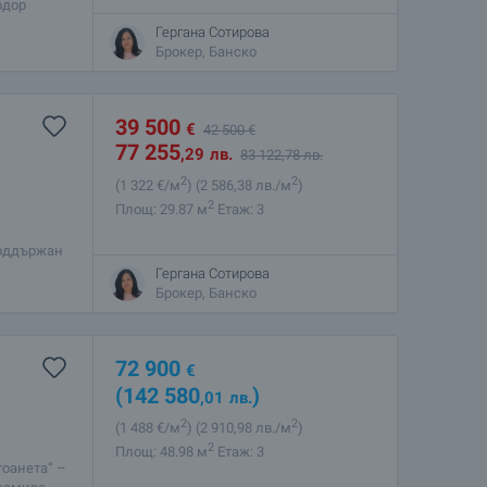
одор
 курорта
Гергана Сотирова
Брокер, Банско
ол за професионализъм, отдаденост на
о по-лесен, особено вземайки под внимание
 Гери, ще се радваме да работим отново с
39 500
€
42 500
€
77 255
,29
лв.
83 122
,78
лв.
2
2
(1 322
€/м
)
(2 586
,38
лв./м
)
2
Площ: 29.87 м
Етаж: 3
поддържан
близост до
Гергана Сотирова
не и
Брокер, Банско
72 900
€
(142 580
)
,01
лв.
2
2
(1 488
€/м
)
(2 910
,98
лв./м
)
2
Площ: 48.98 м
Етаж: 3
оанета“ –