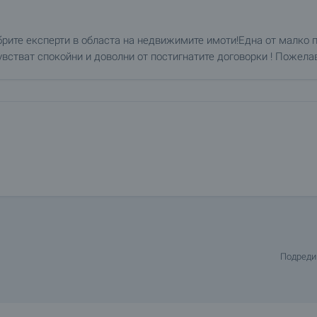
брите експерти в областа на недвижимите имоти!Една от малко 
встват спокойни и доволни от постигнатите договорки ! Пожелав
движими имоти. Беше ми удоволствие да работя с агента Герган
 и ефективно. Всички похвали за Гергана!
Подреди
тношението, което получих. Процесът премина спокойно, орган