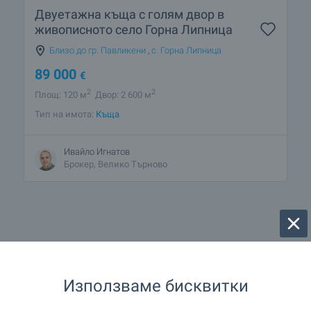
Двуетажна къща с голям двор в
живописното село Горна Липница
Близо до гр. Павликени
,
с. Горна Липница
89 000
€
2
2
Площ: 120 м
Двор: 2 600 м
Тип на имота:
Къща
Ивайло Игнатов
Брокер, Велико Търново
1 от 1 резултата
Използваме бисквитки