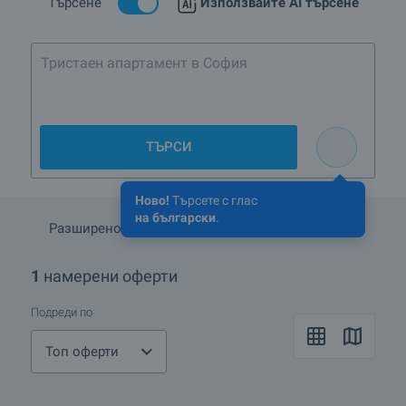
Търсене
Използвайте AI търсене
Тристаен апартамент в София, кварт
ТЪРСИ
Ново!
Търсете с глас
на български
.
Разширено търсене
Запази търсенето
1
намерени оферти
Подреди по
Топ оферти