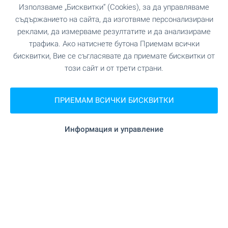
Използваме „Бисквитки“ (Cookies), за да управляваме
съдържанието на сайта, да изготвяме персонализирани
реклами, да измерваме резултатите и да анализираме
Абонирайте се за нашите
бюлетини
!
трафика. Ако натиснете бутона Приемам всички
бисквитки, Вие се съгласявате да приемате бисквитки от
този сайт и от трети страни.
Следвайте ни
ПРИЕМАМ ВСИЧКИ БИСКВИТКИ
Информация и управление