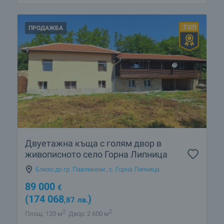
ПРОДАЖБА
Двуетажна къща с голям двор в
живописното село Горна Липница
Близо до гр. Павликени
,
с. Горна Липница
89 000
€
(174 068
)
,87
лв.
2
2
Площ: 120 м
Двор: 2 600 м