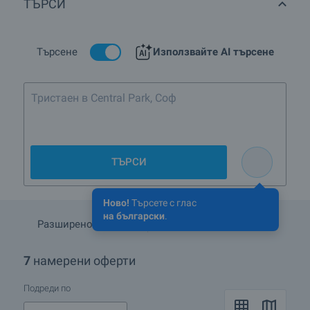
ТЪРСИ
Селските къщи са хит! Какви оферти имате в района на
Павликени?
Търсене
Използвайте AI търсене
Тристаен в Central Park, София до 5-ти етаж
ТЪРСИ
Ново!
Търсете с глас
на български
.
Разширено търсене
Запази търсенето
7
намерени оферти
Подреди по