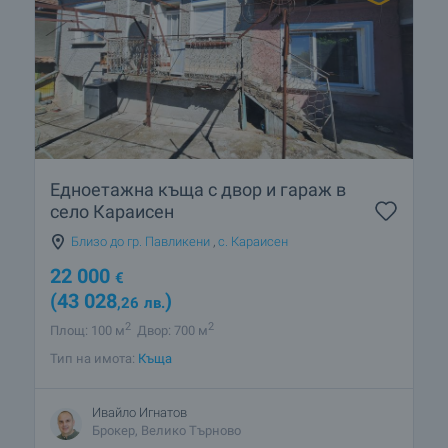
Едноетажна къща с двор и гараж в
село Караисен
Близо до гр. Павликени
,
с. Караисен
22 000
€
(43 028
)
,26
лв.
2
2
Площ: 100 м
Двор: 700 м
Тип на имота:
Къща
Ивайло Игнатов
Брокер, Велико Търново