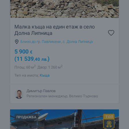
Малка къща на един етаж в село
Долна Липница
Близо до гр. Павликени
,
с. Долна Липница
5 900
€
(11 539
)
,40
лв.
2
2
Площ: 60 м
Двор: 1 260 м
Тип на имота:
Къща
Димитър Павлов
Регионален мениджър, Велико Търново
ПРОДАЖБА