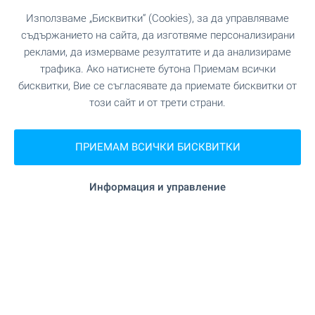
28 000
€
Използваме „Бисквитки“ (Cookies), за да управляваме
(54 763
)
,24
лв.
съдържанието на сайта, да изготвяме персонализирани
реклами, да измерваме резултатите и да анализираме
2
2
Площ: 100 м
Двор: 1 547 м
трафика. Ако натиснете бутона Приемам всички
Тип на имота:
Къща
бисквитки, Вие се съгласявате да приемате бисквитки от
този сайт и от трети страни.
Ивайло Игнатов
Брокер, Велико Търново
ПРИЕМАМ ВСИЧКИ БИСКВИТКИ
ПРОДАЖБА
Информация и управление