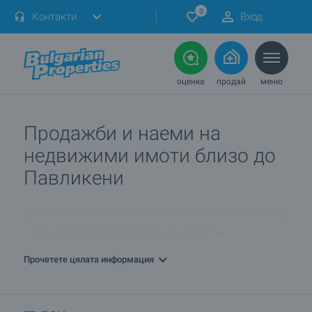
0
Контакти
Вход
оценка
продай
меню
Продажби и наеми на
недвижими имоти близо до
Павликени
Кои са ТОП офертите в Павликени днес?
Прочетете цялата информация
ПРОДАВАМ имот в Павликени. Как мога да го обявя
при вас?
Кои са най-изгодните предложения в Павликени?