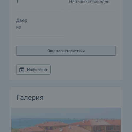
1
Напълно обзаведен
Двор
не
Още характеристики
Инфо пакет
Галерия