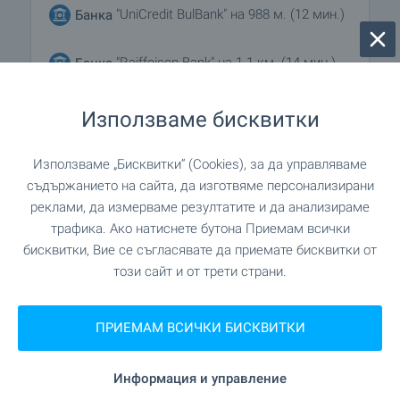
"UniCredit BulBank" на 988 м. (12 мин.)
Банка
"Raiffeisen Bank" на 1.1 км. (14 мин.)
Банка
на 285 м. (4 мин.)
Аптека
Използваме бисквитки
на 498 м. (6 мин.)
Фризьорски салон
Използваме „Бисквитки“ (Cookies), за да управляваме
съдържанието на сайта, да изготвяме персонализирани
"Killer Bees Tatoo" на 55 м. (1
Салон за красота
реклами, да измерваме резултатите и да анализираме
мин.)
трафика. Ако натиснете бутона Приемам всички
бисквитки, Вие се съгласявате да приемате бисквитки от
този сайт и от трети страни.
ЗАВЕДЕНИЯ
ПРИЕМАМ ВСИЧКИ БИСКВИТКИ
"The Fat Cat" на 234 м. (3 мин.)
Ресторант
Информация и управление