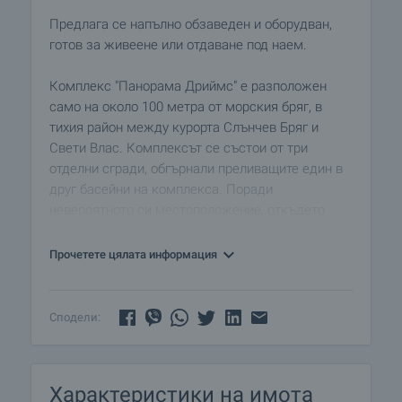
Предлага се напълно обзаведен и оборудван,
готов за живеене или отдаване под наем.
Комплекс "Панорама Дриймс" е разположен
само на около 100 метра от морския бряг, в
тихия район между курорта Слънчев Бряг и
Свети Влас. Комплексът се състои от три
отделни сгради, обгърнали преливащите един в
друг басейни на комплекса. Поради
невероятното си местоположение, откъдето
носи името си – Панорама Дриймс, по-голямата
част от апартаментите разполагат с
Прочетете цялата информация
неповторима гледка към морето и залива на
Слънчев Бряг и Стария град на Несебър.
Сподели:
Комплексът разполага със 199 апартамента с
различна квадратура. За собственици и туристи
са предвидени много възможности за спорт,
Характеристики на имота
релакс и забавление: тенис корт, фитнес център,