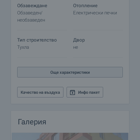
Обзавеждане
Отопление
Обзаведен/
Електрически печки
необзаведен
Тип строителство
Двор
Тухла
не
Още характеристики
Качество на въздуха
Инфо пакет
Галерия