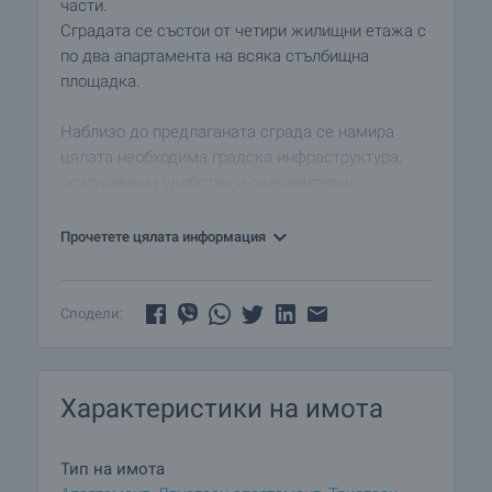
части.
Сградата се състои от четири жилищни етажа с
по два апартамента на всяка стълбищна
площадка.
Наблизо до предлаганата сграда се намира
цялата необходима градска инфраструктура,
осигураваща удобство и оздравителни
процедури.
Прочетете цялата информация
Апартаментите се предлагат довършени на ниво
"до ключ" с монтирани мебели в кухненския
бокс, санитарно оборудване в баните и
Сподели:
климатизирани.
1 етаж - партерен, апартамент с площ 81,64 кв.м
Характеристики на имота
на цена от 65 312 евро.
2 етаж, апартамент с площ 85.16 кв.м на цена от
68 128 евро.
Тип на имота
2 етаж, апартамент с площ 102.96 кв.м на цена