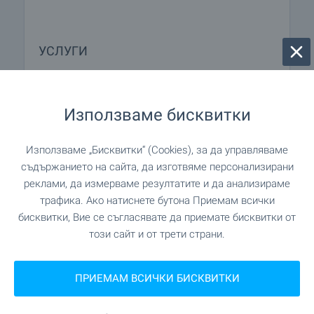
УСЛУГИ
"ПЪРВА ИНВЕСТИЦИОНА БАНКА" на 65
Банка
м. (1 мин.)
Използваме бисквитки
"ALPHA BANK" на 199 м. (3 мин.)
Банка
Използваме „Бисквитки“ (Cookies), за да управляваме
съдържанието на сайта, да изготвяме персонализирани
"Марешки" на 69 м. (1 мин.)
Аптека
реклами, да измерваме резултатите и да анализираме
трафика. Ако натиснете бутона Приемам всички
бисквитки, Вие се съгласявате да приемате бисквитки от
"8230" на 342 м. (5 мин.)
Поща/Куриер
този сайт и от трети страни.
"Български пощи" на 1.1 км. (13
Поща/Куриер
мин.)
ПРИЕМАМ ВСИЧКИ БИСКВИТКИ