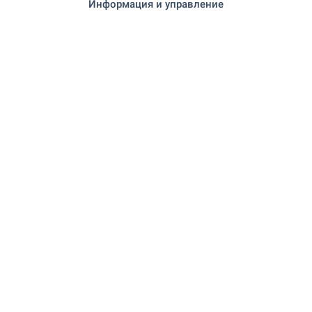
Информация и управление
ЗАВЕДЕНИЯ
"VIGO" на 140 м. (2 мин.)
Ресторант
"СТАРИЯТ ОРЕХ" на 149 м. (2 мин.)
Ресторант
"VENICE" на 146 м. (2 мин.)
Кафене
"Dionis" на 115 м. (2 мин.)
Бар
"Disco Club Captain Jack" на 278 м.
Нощен клуб
(4 мин.)
СПОРТ И СВОБОДНО ВРЕМЕ