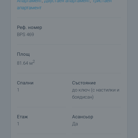
Апартамент
,
Двустаен апартамент
,
Тристаен
от 82 368 Евро.
апартамент
Реф. номер
BPS 469
Площ
2
81.64 м
Спални
Състояние
1
до ключ (с настилки и
боядисан)
Етаж
Асансьор
1
Да