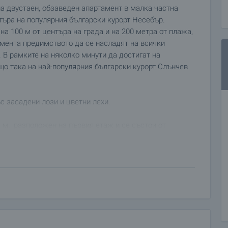
 двустаен, обзаведен апартамент в малка частна
нтъра на популярния български курорт Несебър.
а 100 м от центъра на града и на 200 метра от плажа,
мента предимството да се насладят на всички
. В рамките на няколко минути да достигат на
ъщо така на най-популярния български курорт Слънчев
с засадени лози и цветни лехи.
 м., разположен на първия етаж и се състои от
е спални, две бани с тоалетни.