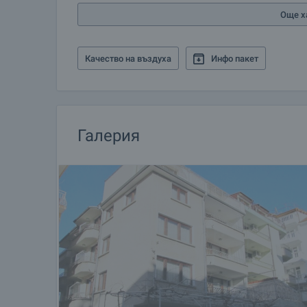
Още х
Качество на въздуха
Инфо пакет
Галерия