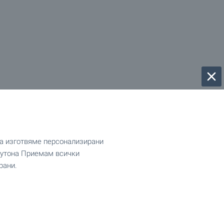
да изготвяме персонализирани
 бутона Приемам всички
рани.