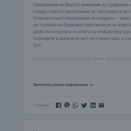
Предлагаме на Вашето внимание за продажба на
сграда, който е разположен на тиха улица в це
Отличното местоположение на сградата – само н
ще позволи на бъдещите собственици на апарта
удобства в курорта и цялата му инфраструктура
плажовете и древната част на стария град, и с
бряг.
Сградата разполага със собствена територия съ
Апартаментът, който предлагаме е с площ 70 кв.
следните помещения: коридор, дневна, антре, дв
Прочетете цялата информация
Сподели: