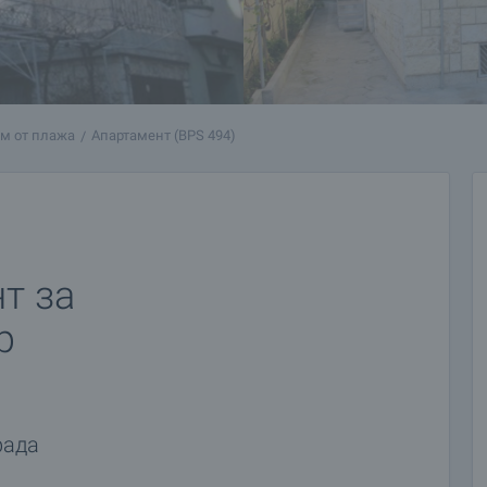
 м от плажа
Апартамент (BPS 494)
т за
р
рада