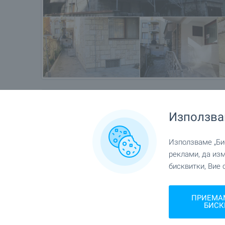
Местоположение
Използва
гр. Несебър
Използваме „Бис
реклами, да из
бисквитки, Вие 
ПРИЕМА
БИСК