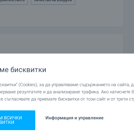
оместа и гаражи.
р;
р;
ме бисквитки
квитки“ (Cookies), за да управляваме съдържанието на сайта, 
мерваме резултатите и да анализираме трафика. Ако натиснете
;
се съгласявате да приемате бисквитки от този сайт и от трети ст
М ВСИЧКИ
Информация и управление
ВИТКИ