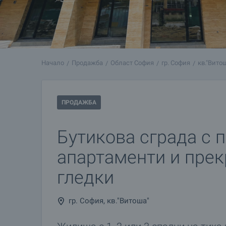
Начало
Продажба
Област София
гр. София
кв."Вито
ПРОДАЖБА
Бутикова сграда с 
апартаменти и пре
гледки
гр. София, кв."Витоша"