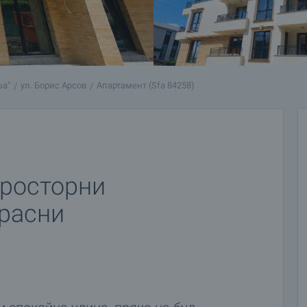
ша"
ул. Борис Арсов
Апартамент (Sfa 84258)
просторни
красни