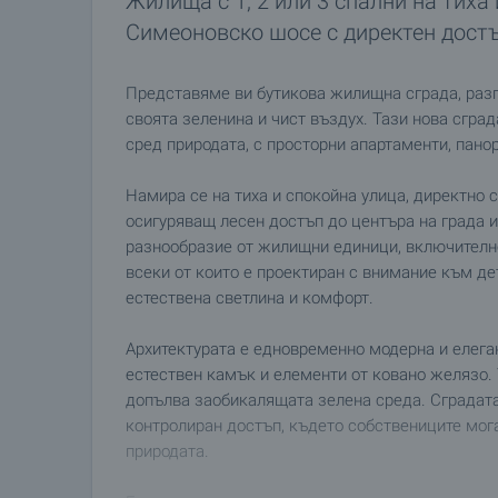
Жилища с 1, 2 или 3 спални на тиха 
Симеоновско шосе с директен дост
Представяме ви бутикова жилищна сграда, разп
своята зеленина и чист въздух. Тази нова сгра
сред природата, с просторни апартаменти, пано
Намира се на тиха и спокойна улица, директно 
осигуряващ лесен достъп до центъра на града и
разнообразие от жилищни единици, включително
всеки от които е проектиран с внимание към де
естествена светлина и комфорт.
Архитектурата е едновременно модерна и елеган
естествен камък и елементи от ковано желязо.
допълва заобикалящата зелена среда. Сградата
контролиран достъп, където собствениците мог
природата.