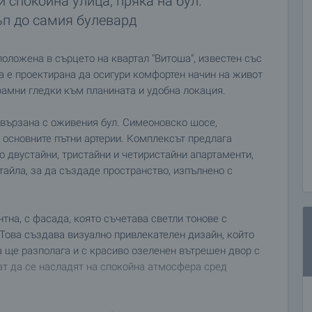
и спокойна улица, пряка на бул.
ъп до самия булевард
оложена в сърцето на квартал "Витоша", известен със
да е проектирана да осигури комфортен начин на живот
рамни гледки към планината и удобна локация.
свързана с оживения бул. Симеоновско шосе,
 основните пътни артерии. Комплексът предлага
 двустайни, тристайни и четиристайни апартаменти,
тайла, за да създаде пространство, изпълнено с
тна, с фасада, която съчетава светли тонове с
 Това създава визуално привлекателен дизайн, който
 ще разполага и с красиво озеленен вътрешен двор с
ат да се насладят на спокойна атмосфера сред