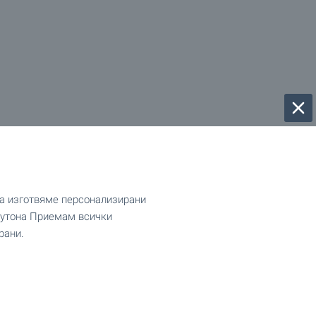
да изготвяме персонализирани
 бутона Приемам всички
рани.