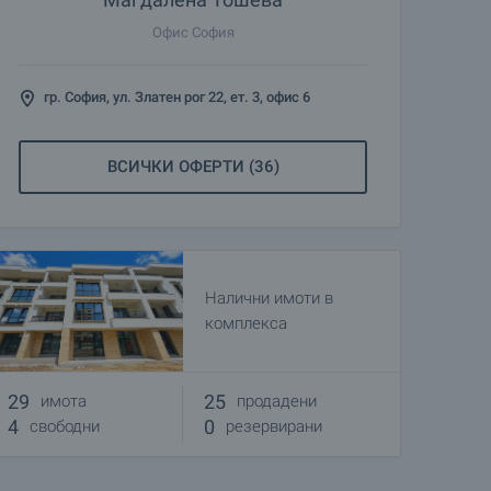
Офис София
гр. София, ул. Златен рог 22, ет. 3, офис 6
ВСИЧКИ ОФЕРТИ (36)
Налични имоти в
комплекса
29
25
имота
продадени
4
0
свободни
резервирани