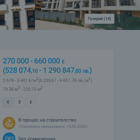
Галерия (14)
270 000
- 660 000
€
(528 074
- 1 290 847
)
,10
,80
лв.
2
2
2 679
- 3 401
€/м
(5 239
,67
- 6 651
,78
лв./м
)
2
2
79.38 м
- 220.72 м
€
$
£
В процес на строителство
Планирано завършване: 15.06.2026 г
Без комисионна