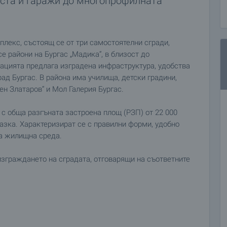
ста и гаражи до многопрофилната
лекс, състоящ се от три самостоятелни сгради,
е райони на Бургас „Мадика“, в близост до
ацията предлага изградена инфраструктура, удобства
рад Бургас. В района има училища, детски градини,
ен Златаров“ и Мол Галерия Бургас.
 с обща разгъната застроена площ (РЗП) от 22 000
азка. Характеризират се с правилни форми, удобно
а жилищна среда.
зграждането на сградата, отговарящи на съответните