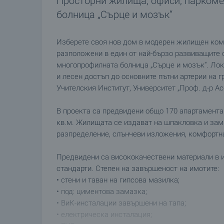
Просторни жилища, офиси, паркоме
болница „Сърце и мозък“
Изберете своя нов дом в модерен жилищен комп
разположени в един от най-бързо развиващите с
многопрофилната болница „Сърце и мозък“. Лок
и лесен достъп до основните пътни артерии на г
Учителския Институт, Университет „Проф. д-р Ас
В проекта са предвидени общо 170 апартамента
кв.м. Жилищата се издават на шпакловка и зам
разпределение, слънчеви изложения, комфортн
Предвидени са висококачествени материали в и
стандарти. Степен на завършеност на имотите:
• стени и таван на гипсова мазилка;
• под: циментова замазка;
• ВиК-инсталации завършени на тапа;
• електрическа инсталация;