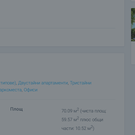
ясто – 15 000 евро, партерен гараж – 20 000 евро и
 типове)
,
Двустайни апартаменти
,
Тристайни
аркоместа
,
Офиси
Площ
2
70.09 м
(чиста площ:
2
59.57 м
плюс общи
, плувен комплекс, спортна зала, търговски обекти,
2
части: 10.52 м
)
клон.