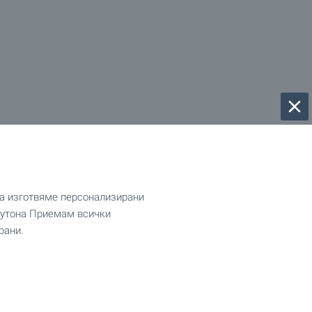
да изготвяме персонализирани
 бутона Приемам всички
рани.