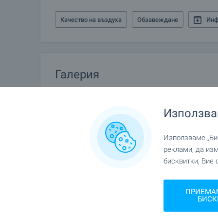
Качество на въздуха
Обзавеждане
Инф
Галерия
Използва
Използваме „Бис
реклами, да из
бисквитки, Вие 
ПРИЕМА
БИСК