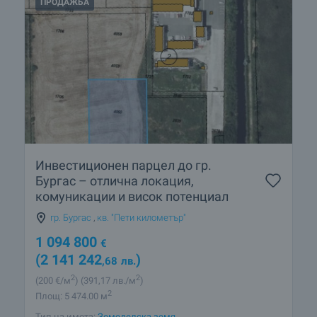
ПРОДАЖБА
Инвестиционен парцел до гр.
Бургас – отлична локация,
комуникации и висок потенциал
гр. Бургас
,
кв. "Пети километър"
1 094 800
€
(2 141 242
)
,68
лв.
2
2
(200
€/м
)
(391
,17
лв./м
)
2
Площ: 5 474.00 м
Тип на имота:
Земеделска земя