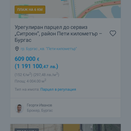
ПЛАЖ НА 6 КМ
Урегулиран парцел до сервиз
„Ситроен“, район Пети километър –
Бургас
гр. Бургас
,
кв. "Пети километър"
609 000
€
(1 191 100
)
,47
лв.
2
2
(152
€/м
)
(297
,48
лв./м
)
2
Площ: 4 004.00 м
Тип на имота:
Парцел в регулация
Георги Иванов
Брокер, Бургас