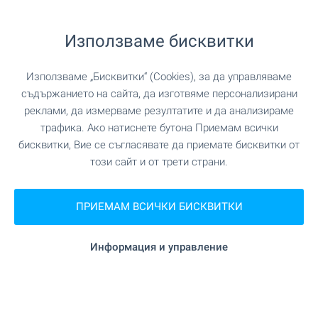
гр. Бургас
,
кв. "Пети километър"
875
€
/месец
Използваме бисквитки
(1 711
)
,35
лв.
/месец
(без ДДС)
2
Използваме „Бисквитки“ (Cookies), за да управляваме
Площ: 250 м
Двор: не
съдържанието на сайта, да изготвяме персонализирани
Тип на имота:
Промишлена сграда
реклами, да измерваме резултатите и да анализираме
трафика. Ако натиснете бутона Приемам всички
Георги Иванов
бисквитки, Вие се съгласявате да приемате бисквитки от
Брокер, Бургас
този сайт и от трети страни.
ПРОДАЖБА
ПРИЕМАМ ВСИЧКИ БИСКВИТКИ
Информация и управление