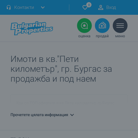
0
Контакти
Вход
оценка
продай
меню
Имоти в кв."Пети
километър", гр. Бургас за
продажба и под наем
Кои са ТОП офертите в кв.Пети километър, гр.Бургас
днес?
Прочетете цялата информация
ПРОДАВАМ имот в кв.Пети километър, гр.Бургас. Как
мога да го обявя при вас?