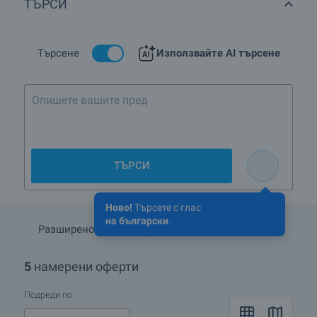
ТЪРСИ
Кои са най-предпочитаните комплекси ново
строителство в кв.Пети километър, гр.Бургас?
Търсене
Използвайте AI търсене
ТЪРСИ
Ново!
Търсете с глас
на български
.
Разширено търсене
Запази търсенето
5
намерени оферти
Подреди по