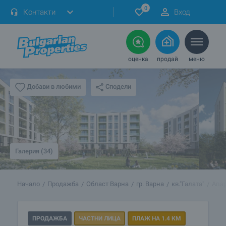
0
Контакти
Вход
оценка
продай
меню
Сподели
Добави в любими
Галерия (34)
Начало
Продажба
Област Варна
гр. Варна
кв."Галата"
Апар
ПРОДАЖБА
ЧАСТНИ ЛИЦА
ПЛАЖ НА 1.4 КМ