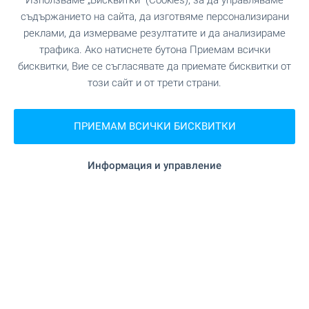
Използваме „Бисквитки“ (Cookies), за да управляваме
"Зеленика" на 995 м. (12 мин.)
Ресторант
съдържанието на сайта, да изготвяме персонализирани
реклами, да измерваме резултатите и да анализираме
трафика. Ако натиснете бутона Приемам всички
СПОРТ И СВОБОДНО ВРЕМЕ
бисквитки, Вие се съгласявате да приемате бисквитки от
този сайт и от трети страни.
на 1.4 км.
Плаж
ПРИЕМАМ ВСИЧКИ БИСКВИТКИ
на 336 м. (5 мин.)
Плувен басейн
Информация и управление
ПРИРОДА И ЗАБЕЛЕЖИТЕЛНОСТИ
на 591 м. (8 мин.)
Парк
АВТОМОБИЛНИ УСЛУГИ