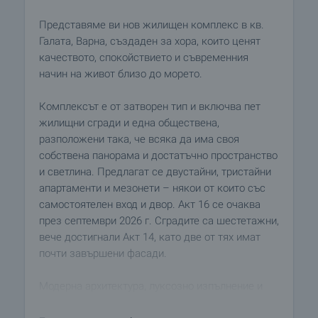
Представяме ви нов жилищен комплекс в кв.
Галата, Варна, създаден за хора, които ценят
качеството, спокойствието и съвременния
начин на живот близо до морето.
Комплексът е от затворен тип и включва пет
жилищни сгради и една обществена,
разположени така, че всяка да има своя
собствена панорама и достатъчно пространство
и светлина. Предлагат се двустайни, тристайни
апартаменти и мезонети – някои от които със
самостоятелен вход и двор. Акт 16 се очаква
през септември 2026 г. Сградите са шестетажни,
вече достигнали Акт 14, като две от тях имат
почти завършени фасади.
Модерна архитектура, луксозно изпълнение и
прецизно строителство, осъществено с