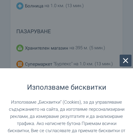
на 1.0 км. (13 мин.)
Болница
ПАЗАРУВАНЕ
на 395 м. (5 мин.)
Хранителен магазин
"Бурлекс" на 1.0 км. (13 мин.)
Супермаркет
"пекарна Краси" на 972 м. (12 мин.)
Пекарна
Използваме бисквитки
Използваме „Бисквитки“ (Cookies), за да управляваме
УСЛУГИ
съдържанието на сайта, да изготвяме персонализирани
реклами, да измерваме резултатите и да анализираме
"Пощенска станция 9021" на 846
Поща/Куриер
трафика. Ако натиснете бутона Приемам всички
м. (11 мин.)
бисквитки, Вие се съгласявате да приемате бисквитки от