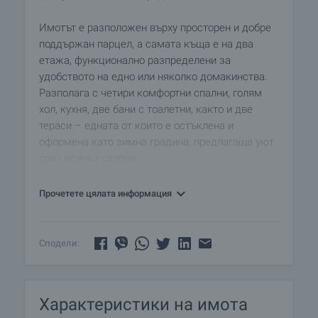
Имотът е разположен върху просторен и добре
поддържан парцел, а самата къща е на два
етажа, функционално разпределени за
удобството на едно или няколко домакинства.
Разполага с четири комфортни спални, голям
хол, кухня, две бани с тоалетни, както и две
тераси – едната от които е остъклена и
оформена като зимна градина, предлагаща уют
през всички сезони.
На партерно ниво са обособени два големи
Прочетете цялата информация
гаража, всеки с капацитет за две коли – рядко
удобство за градски имот. Къщата разполага и
с обширно складово помещение, подходящо за
Сподели:
съхранение или обособяване на работилница.
В задната част на двора е изградена закрита
Характеристики на имота
барбекю зона – идеално място за събирания с