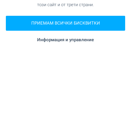
този сайт и от трети страни.
ЗАВЕДЕНИЯ
ПРИЕМАМ ВСИЧКИ БИСКВИТКИ
"Сръбска скара" на 405 м. (5 мин.)
Ресторант
Информация и управление
"Зеленика" на 630 м. (8 мин.)
Ресторант
СПОРТ И СВОБОДНО ВРЕМЕ
на 393 м. (5 мин.)
Плувен басейн
ПРИРОДА И ЗАБЕЛЕЖИТЕЛНОСТИ