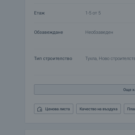
Жилищен кредит
Ние си партнираме с водещите български банки
Етаж
1-5 от 5
информация и кандидатстване за кредит.
Обзавеждане
Необзаведен
Тип строителство
Тухла, Ново строителст
Още х
Ценова листа
Качество на въздуха
Пла