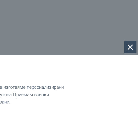
да изготвяме персонализирани
 бутона Приемам всички
рани.