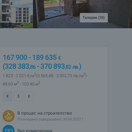
Галерия (35)
167 900
- 189 635
€
(328 383
- 370 893
)
,86
,82
лв.
2
2
1 823
- 2 021
€/м
(3 565
,48
- 3 952
,73
лв./м
)
2
2
89.63 м
- 103.40 м
€
$
£
В процес на строителство
Планирано завършване: 30.06.2027 г
Без комисионна