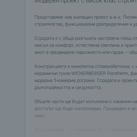
Модерен проект с висок клас строи
Представяме нов жилищен проект в ж.к. Люлин
строителство, функционални разпределения и у
Сградата е с обща разгъната застроена площ от
мисъл за комфорт, естествена светлина и прак
имот е предвидено паркомясто или гараж – общ
Конструкцията е монолитна стоманобетонна, с 
керамични тухли WIENERBERGER Porotherm, фас
модерна 5-камерна дограма. Сградата е проект
дълготрайността и сигурността.
Общите части ще бъдат изпълнени с каменни на
достъпът ще бъде контролиран. Предвиден е а
нива.
Инсталациите са съобразени със съвременните 
защити, както и подготвени трасета за отоплен