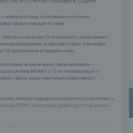
телство и отлична локация в София
 – модерна сграда, съчетаваща качествено
добна градска локация в София.
 2540 кв.м и включва 23 апартамента, проектирани с
тично разпределение на пространствата. Към всеки
о 23, разположени в подземно ниво.
използване на висококачествени материали –
адна система BAUMIT с 12 см топлоизолация и
ирана с фокус върху енергийната ефективност,
стилки, метални парапети и автоматично осветление, а
сансьор ORONA, осигуряващ удобен достъп до всички
стандарти – ВиК до тапа, електроинсталация с табла и
ие и климатизация.