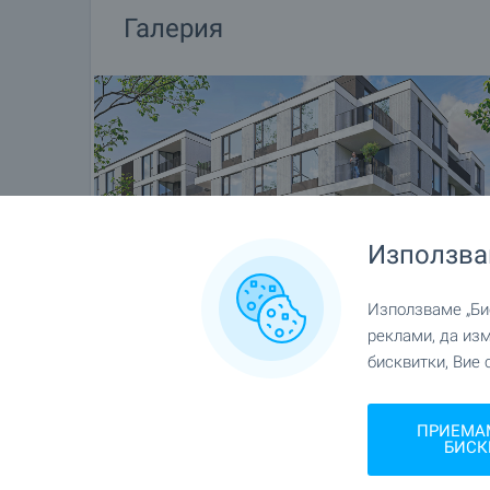
Галерия
Използва
Използваме „Бис
реклами, да из
бисквитки, Вие 
ПРИЕМА
БИСК