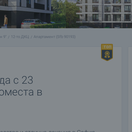
н 9"
12-то ДКЦ
Апартамент (Sfb 90193)
да с 23
оместа в