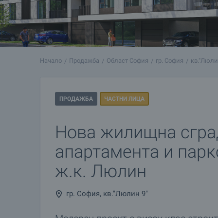
Начало
Продажба
Област София
гр. София
кв."Люли
ПРОДАЖБА
ЧАСТНИ ЛИЦА
Нова жилищна сгра
апартамента и парк
ж.к. Люлин
гр. София, кв."Люлин 9"