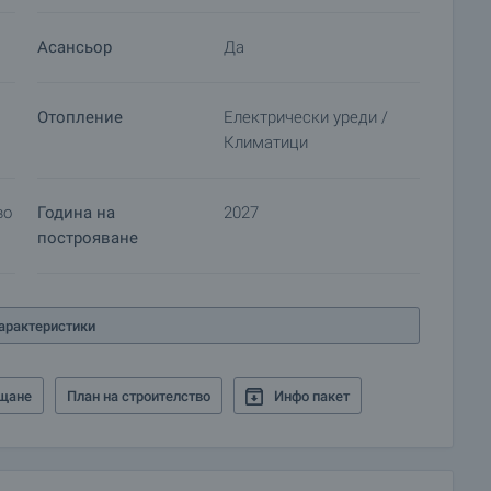
 и можем да ви свържем с техните консултанти за
Асансьор
Да
Отопление
Електрически уреди /
Климатици
во
Година на
2027
построяване
арактеристики
щане
План на строителство
Инфо пакет