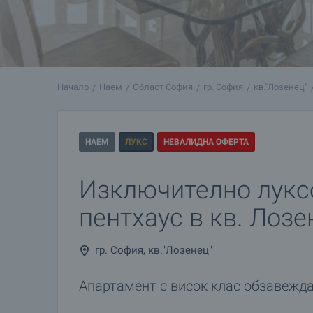
Начало
Наем
Област София
гр. София
кв."Лозенец"
НАЕМ
ЛУКС
НЕВАЛИДНА ОФЕРТА
Изключително лукс
пентхаус в кв. Лозе
гр. София, кв."Лозенец"
Апартамент с висок клас обзавежда