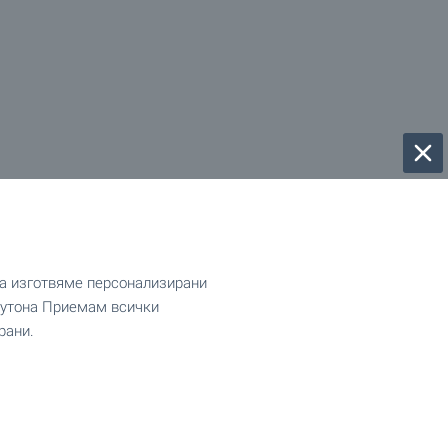
да изготвяме персонализирани
 бутона Приемам всички
рани.