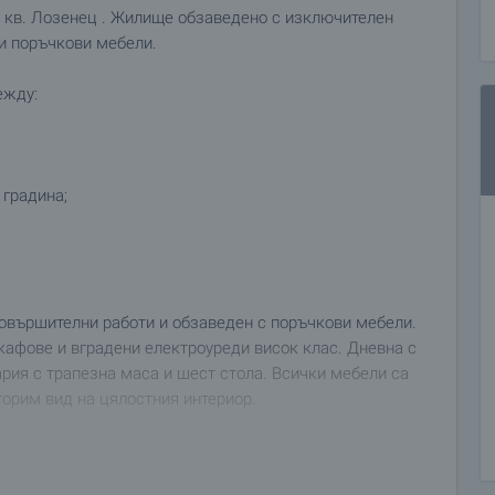
 кв. Лозенец . Жилище обзаведено с изключителен
 и поръчкови мебели.
ежду:
 градина;
овършителни работи и обзаведен с поръчкови мебели.
кафове и вградени електроуреди висок клас. Дневна с
рия с трапезна маса и шест стола. Всички мебели са
торим вид на цялостния интериор.
едка.