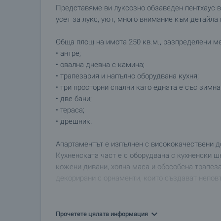
Представяме ви луксозно обзаведен пентхаус в
усет за лукс, уют, много внимание към детайла
Обща площ на имота 250 кв.м., разпределени м
• антре;
• овална дневна с камина;
• трапезария и напълно оборудвана кухня;
• три просторни спални като едната е със зимна
• две бани;
• тераса;
• дрешник.
Апартаментът е изпълнен с висококачествени д
Кухненската част е с оборудвана с кухненски ш
кожени дивани, холна маса и обособена трапеза
декорирани с орнаменти, които създават непов
От терасата се разкрива красива, панорамна гл
Прочетете цялата информация