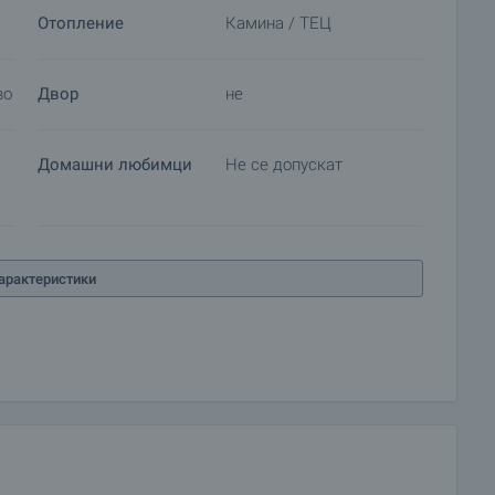
Отопление
Камина / ТЕЦ
во
Двор
не
 се възползвате от редица допълнителни услуги.
и недвижимо имущество, застраховка живот,
телни и ремонтни дейности, обзавеждане, юридически
Домашни любимци
Не се допускат
арактеристики