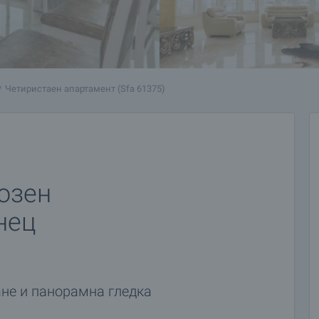
Четиристаен апартамент (Sfa 61375)
озен
нец
не и панорамна гледка