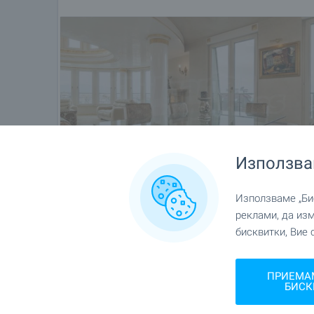
Използва
Използваме „Бис
реклами, да из
бисквитки, Вие 
ПРИЕМА
БИСК