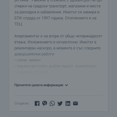
„Иглика”. Районът е спокоен, с удобен достъп до
спирки на градски транспорт, магазини и места
за разходка и забавления. Имотът се намира в
ЕПК сграда от 1997 година. Отоплението е на
ТЕЦ.
Апартаментът е на втори от общо четиринадесет
етажа. Изложението е югоизточно. Имотът е
ремонтиран наскоро, в момента е със следните
довършителни работи:
• стени- латекс
• подови настилки- дъбов паркет, гранитогрес
• дървена дограма
• баня с тоалетна- фаянс и теракота, санитария,
монтирана е вана
Прочетете цялата информация
Удобното вътрешно разпределение позволява
обединяването на кухнята и дневната и
Сподели:
обособяването на втора спалня. Жилището се
състои от: