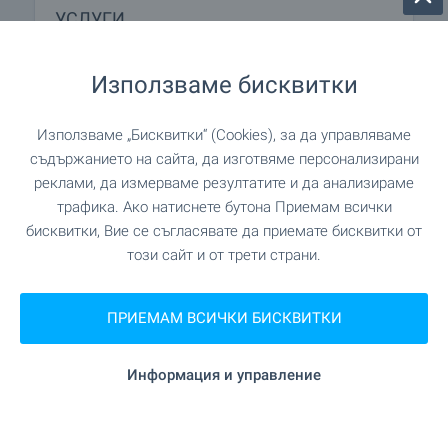
УСЛУГИ
"UniCredit Bulbank" на 876 м. (11 мин.)
Банка
Използваме бисквитки
"UniCredit Bulbank" на 876 м. (11 мин.)
Банка
Използваме „Бисквитки“ (Cookies), за да управляваме
съдържанието на сайта, да изготвяме персонализирани
"Мания" на 1.1 км. (14 мин.)
Банкомат
реклами, да измерваме резултатите и да анализираме
трафика. Ако натиснете бутона Приемам всички
бисквитки, Вие се съгласявате да приемате бисквитки от
на 139 м. (2 мин.)
Аптека
този сайт и от трети страни.
"ПТТС София 59-1359" на 498 м.
Поща/Куриер
(6 мин.)
ПРИЕМАМ ВСИЧКИ БИСКВИТКИ
"Еконт" на 726 м. (9 мин.)
Поща/Куриер
Информация и управление
"Дани стил" на 424 м. (6
Фризьорски салон
мин.)