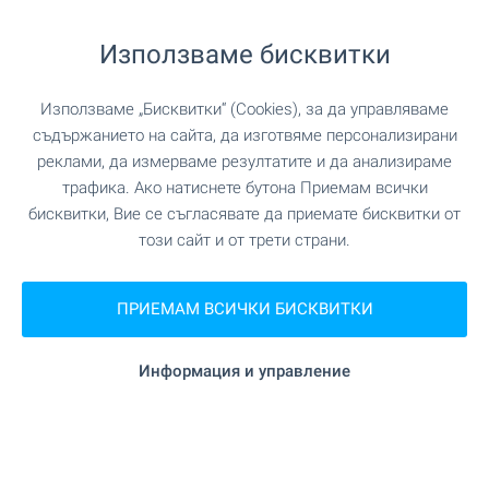
УЧЕБНИ ЗАВЕДЕНИЯ
Използваме бисквитки
"Sun Ray School" на 1.1 км. (13 мин.)
Училище
Използваме „Бисквитки“ (Cookies), за да управляваме
съдържанието на сайта, да изготвяме персонализирани
реклами, да измерваме резултатите и да анализираме
УСЛУГИ
трафика. Ако натиснете бутона Приемам всички
бисквитки, Вие се съгласявате да приемате бисквитки от
този сайт и от трети страни.
"West Pharmacy" на 1.2 км.
Аптека
ПРИЕМАМ ВСИЧКИ БИСКВИТКИ
СПОРТ И СВОБОДНО ВРЕМЕ
Информация и управление
на 431 м. (6 мин.)
Плувен басейн