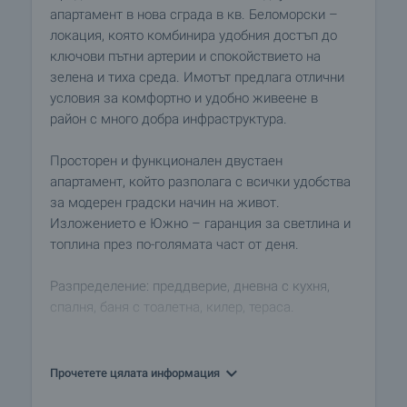
апартамент в нова сграда в кв. Беломорски –
локация, която комбинира удобния достъп до
ключови пътни артерии и спокойствието на
зелена и тиха среда. Имотът предлага отлични
условия за комфортно и удобно живеене в
район с много добра инфраструктура.
Просторен и функционален двустаен
апартамент, който разполага с всички удобства
за модерен градски начин на живот.
Изложението е Южно – гаранция за светлина и
топлина през по-голямата част от деня.
Разпределение: преддверие, дневна с кухня,
спалня, баня с тоалетна, килер, тераса.
Сградата:
• Очаквано завършване: октомври 2026 г.
Прочетете цялата информация
• Апартаментите се предлагат по БДС, което