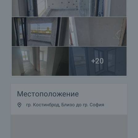
окончателен договор. Свържете се с отговорния
брокер за подробна информация относно
процедурата на покупка и начините за плащане.
Жилищен кредит
Ние си партнираме с водещите български банки
и можем да ви свържем с техните консултанти
за информация и кандидатстване за кредит.
+20
Местоположение
гр. Костинброд, Близо до гр. София