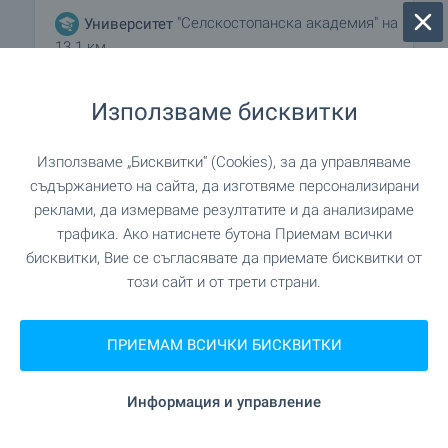
"Селскостопанска академия" на
Университет
13.1 км.
"Висше строително училище
Университет
Използваме бисквитки
"Любен Каравелов"" на 13.1 км.
Използваме „Бисквитки“ (Cookies), за да управляваме
съдържанието на сайта, да изготвяме персонализирани
ЛЕЧЕБНИ ЗАВЕДЕНИЯ
реклами, да измерваме резултатите и да анализираме
трафика. Ако натиснете бутона Приемам всички
бисквитки, Вие се съгласявате да приемате бисквитки от
"МЦ-1" на 411 м. (5 мин.)
Болница
този сайт и от трети страни.
на 728 м. (9 мин.)
Болница
ПРИЕМАМ ВСИЧКИ БИСКВИТКИ
"Bodimed" на 882 м. (11
Медицински център
мин.)
Информация и управление