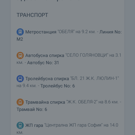
ТРАНСПОРТ
"ОБЕЛЯ" на 9.2 км. -
Метростанция
Линия No:
M2
"СЕЛО ГОЛЯНОВЦИ" на 3.1
Автобусна спирка
км. -
Автобус No: 31
"БЛ. 21 Ж.К. ЛЮЛИН-1"
Тролейбусна спирка
на 9.4 км. -
Тролейбус No: 6
"Ж.К. ОБЕЛЯ-2" на 8.6 км. -
Трамвайна спирка
Трамвай No: 6
"Централна ЖП гара София" на 14.0
ЖП гара
км.