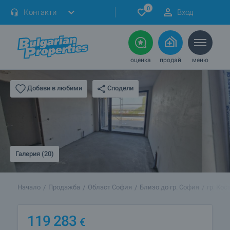
0
Контакти
Вход
оценка
продай
меню
Сподели
Добави в любими
Галерия (20)
Начало
Продажба
Област София
Близо до гр. София
гр. Ко
119 283
€