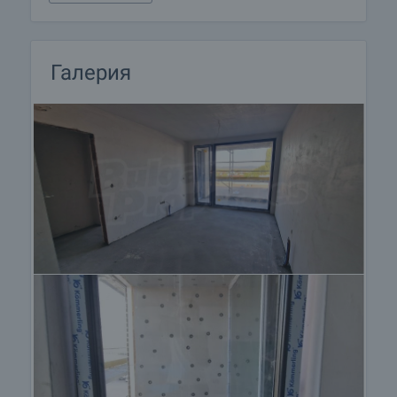
• Акт 15 – август 2027 г.
• Акт 16 – края на 2027 г.
Този имот е отличен избор за всеки, който търси
Галерия
достъпен нов дом или инвестиция с потенциал
за нарастване на стойността.
Оглед на имота
Можем да организираме оглед на имота спрямо
нашия график и възможностите за достъп до
него. Заявете вашето желание за оглед, като се
свържете с отговорния за офертата брокер по
имейл или телефон.
Резервация на имота
Имотът може да бъде резервиран и свален от
продажба със заплащане на депозит, след
което се прекратява провеждането на огледи с
други купувачи и започва подготовка на
документите за сключване на предварителен и