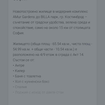
Новопостроено жилище в модерния комплекс
AMur Gardens до BILLA парк, гр. Костинброд –
съчетание от градски удобства, зелена среда и
спокойствие, само на около 15 км от столицата
София.
Жилището (обща площ - 65.54 кв.м., чиста площ -
54.99 кв.м. + общи части - 10.54 кв.м.) е
разположено на 4/9 етаж в сграда с Акт 14.
Състои се от:
• Антре
• Килер
• Баня с тоалетна
• Хол с кухненски бокс
• Спалня
• Лоджия с изход от двете стаи
Жилището ще бъде издадено по БДС, което