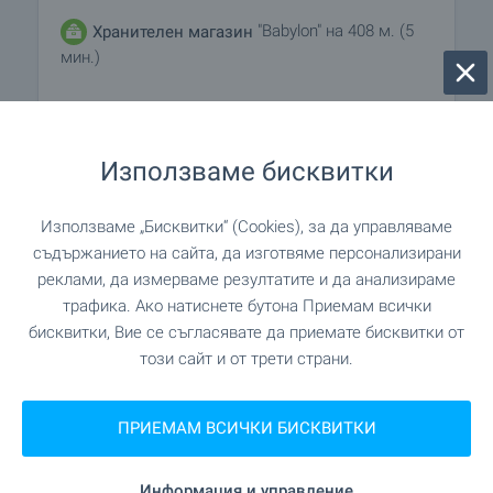
"Babylon" на 408 м. (5
Хранителен магазин
мин.)
"Т-Маркет" на 81 м. (1 мин.)
Супермаркет
Използваме бисквитки
"Младост" на 213 м. (3 мин.)
Супермаркет
Използваме „Бисквитки“ (Cookies), за да управляваме
на 989 м. (12 мин.)
Пазар
съдържанието на сайта, да изготвяме персонализирани
реклами, да измерваме резултатите и да анализираме
на 446 м. (6 мин.)
Пекарна
трафика. Ако натиснете бутона Приемам всички
бисквитки, Вие се съгласявате да приемате бисквитки от
"Жанет" на 809 м. (10 мин.)
Мол
този сайт и от трети страни.
ПРИЕМАМ ВСИЧКИ БИСКВИТКИ
УСЛУГИ
Информация и управление