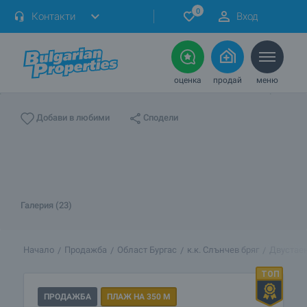
0
Контакти
Вход
оценка
продай
меню
Сподели
Добави в любими
Галерия (23)
Начало
Продажба
Област Бургас
к.к. Слънчев бряг
Двустаен
ПРОДАЖБА
ПЛАЖ НА 350 М