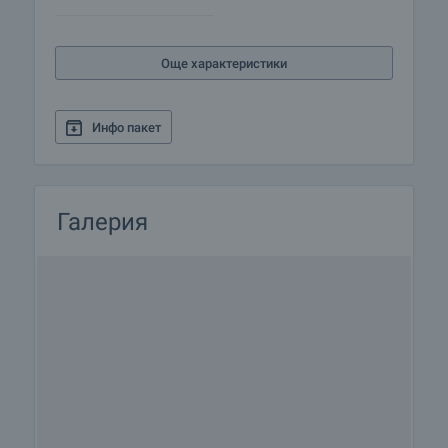
и можем да ви свържем с техните консултанти
за информация и кандидатстване за кредит.
Още характеристики
Инфо пакет
Галерия