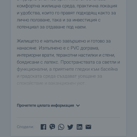
комфортна жилищна среда, практична локация
и удобства, които го правят подходящ както за
лично ползване, така и за инвестиция с
потенциал за отдаване под наем.
Жилището е напълно завършено и готово за
нанасяне. Изпълнено е с PVC дограма,
интериорни врати, теракотни настилки и стени,
боядисани с латекс. Пространствата са светли и
функционални, а приятните гледки към басейна
и градската среда създават усещане за
спокойствие и ваканционен уют.
Комфортът през всички сезони е осигурен чрез
инверторни климатици и електрически уреди.
Прочетете цялата информация
Имотът разполага с Wi-Fi интернет, кабелна и
сателитна телевизия, СОТ, телефон, както и с
всички необходими комуникации –
Сподели:
електричество, водоснабдяване и канализация.