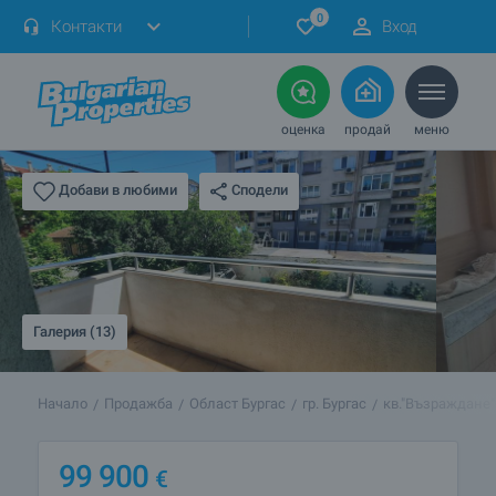
0
Контакти
Вход
оценка
продай
меню
Сподели
Добави в любими
Галерия (13)
Начало
Продажба
Област Бургас
гр. Бургас
кв."Възраждане"
99 900
€