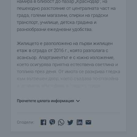
намира в близост до пазар „Краснодар“, на
пешеходно разстояние от централната част на
града, големи магазини, спирки на градски
транспорт, училище, детска градина и
разнообразни ежедневни удобства.
Жилището е разположено на първи жилищен
етаж в сграда от 2016 г., която разполага с
асансьор. Апартаментът е с южно изложение,
което осигурява приятна естествена светлина и
топлина през деня. От имота се разкрива гледка
към вътрешен двор, което създава по-спокойна
и уединена атмосфера в градска среда.
Разпределението включва:
Прочетете цялата информация
• Антре
• Хол с кухненски кът
• Санитарен възел
Сподели:
• Балкон