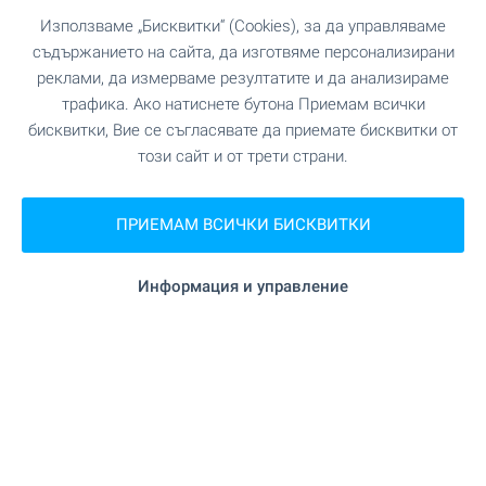
"Нота Бене" на 103 м. (2 мин.)
Аптека
Използваме „Бисквитки“ (Cookies), за да управляваме
съдържанието на сайта, да изготвяме персонализирани
реклами, да измерваме резултатите и да анализираме
"Speedy" на 130 м. (2 мин.)
Поща/Куриер
трафика. Ако натиснете бутона Приемам всички
бисквитки, Вие се съгласявате да приемате бисквитки от
"Еконт" на 535 м. (7 мин.)
Поща/Куриер
този сайт и от трети страни.
на 623 м. (8 мин.)
Фризьорски салон
ПРИЕМАМ ВСИЧКИ БИСКВИТКИ
"Belina eko" на 866 м. (11
Химическо чистене
мин.)
Информация и управление
"Nails Room" на 411 м. (5
Салон за красота
мин.)
"Д-р Дулитъл" на 160 м. (2
Ветеринарен лекар
мин.)