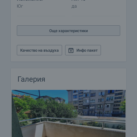
за информация и кандидатстване за кредит.
Юг
да
Още характеристики
Качество на въздуха
Инфо пакет
Галерия