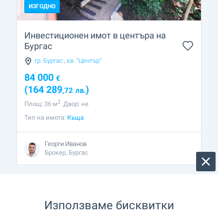
ИЗГОДНО
Инвестиционен имот в центъра на
Бургас
гр. Бургас
,
кв. "Център"
84 000
€
(164 289
)
,72
лв.
2
Площ: 36 м
Двор: не
Тип на имота:
Къща
Георги Иванов
Брокер, Бургас
Използваме бисквитки