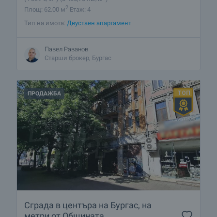
2
Площ: 62.00 м
Етаж: 4
Тип на имота:
Двустаен апартамент
Павел Раванов
Старши брокер, Бургас
ПРОДАЖБА
Сграда в центъра на Бургас, на
метри от Общината