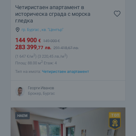
Четиристаен апартамент в
историческа сграда с морска
гледка
гр. Бургас
,
кв. "Център"
144 900
€
149 000
€
283 399
,77
лв.
291 418
,67
лв.
2
2
(1 647
€/м
)
(3 220
,45
лв./м
)
2
Площ: 88.00 м
Етаж: 4
Тип на имота:
Четиристаен апартамент
Георги Иванов
Брокер, Бургас
НАЕМ