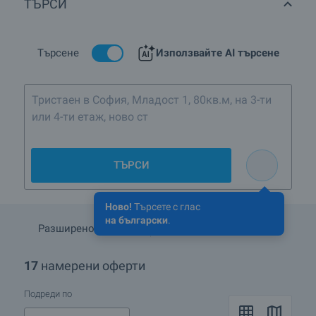
ТЪРСИ
гр.Бургас?
Има ли имоти с намалени цени в кв.Център, гр.Бургас?
Търсене
Използвайте AI търсене
Какви луксозни имоти се предлагат в кв.Център,
гр.Бургас?
Тристаен в София, Младост 1, 80кв.м, на 3-ти
или 4-ти етаж, ново строителство след 2016
Какви къщи се предлагат в кв.Център, гр.Бургас?
ТЪРСИ
Ново!
Търсете с глас
на български
.
Разширено търсене
Запази търсенето
17
намерени оферти
Подреди по