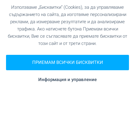
Използваме „Бисквитки“ (Cookies), за да управляваме
съдържанието на сайта, да изготвяме персонализирани
реклами, да измерваме резултатите и да анализираме
трафика. Ако натиснете бутона Приемам всички
бисквитки, Вие се съгласявате да приемате бисквитки от
този сайт и от трети страни.
ПРИЕМАМ ВСИЧКИ БИСКВИТКИ
Информация и управление
Ново строителство в Бургас
- вашият нов дом е тук!
Новото строителство в Пловдив е хит за
поредна година и повече от половината от
закупените жилища са в нови сгради. Вижте
нашите топ оферти и направете своя избор още
сега!