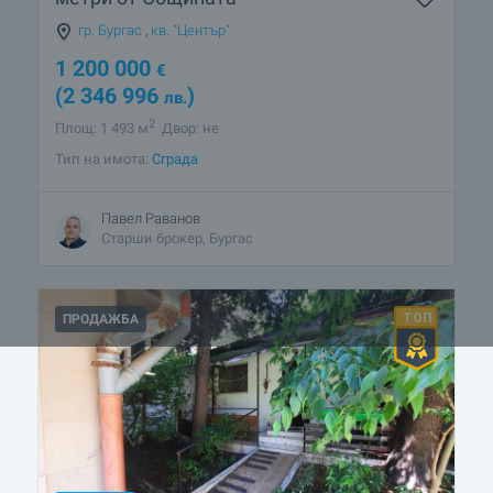
гр. Бургас
,
кв. "Център"
1 200 000
€
(2 346 996
)
лв.
2
Площ: 1 493 м
Двор: не
Тип на имота:
Сграда
Павел Раванов
Старши брокер, Бургас
ПРОДАЖБА