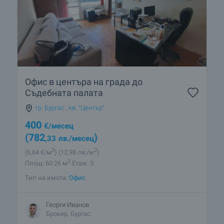
Офис в центъра на града до
Съдебната палата
гр. Бургас
,
кв. "Център"
400
€
/месец
(782
)
,33
лв.
/месец
2
2
(6
,64
€/м
)
(12
,98
лв./м
)
2
Площ: 60.26 м
Етаж: 3
Тип на имота:
Офис
Георги Иванов
Брокер, Бургас