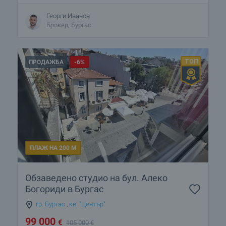
Георги Иванов
Брокер, Бургас
ПРОДАЖБА
-6%
ПЛАЖ НА 200 М
Обзаведено студио на бул. Алеко
Богориди в Бургас
гр. Бургас
,
кв. "Център"
99 000
€
105 000
€