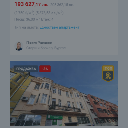
193 627
,17
лв.
205 362
,15
лв.
2
2
(2 750
€/м
)
(5 378
,53
лв./м
)
2
Площ: 36.00 м
Етаж: 4
Тип на имота:
Едностаен апартамент
Павел Раванов
Старши брокер, Бургас
ПРОДАЖБА
-3%