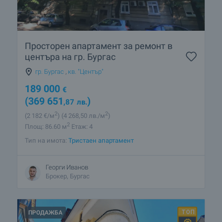
Просторен апартамент за ремонт в
центъра на гр. Бургас
гр. Бургас
,
кв. "Център"
189 000
€
(369 651
)
,87
лв.
2
2
(2 182
€/м
)
(4 268
,50
лв./м
)
2
Площ: 86.60 м
Етаж: 4
Тип на имота:
Тристаен апартамент
Георги Иванов
Брокер, Бургас
ПРОДАЖБА