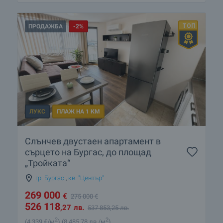
ПРОДАЖБА
-2%
ЛУКС
ПЛАЖ НА 1 КМ
Слънчев двустаен апартамент в
сърцето на Бургас, до площад
„Тройката“
гр. Бургас
,
кв. "Център"
269 000
€
275 000
€
526 118
,27
лв.
537 853
,25
лв.
2
2
(4 339
€/м
)
(8 485
,78
лв./м
)