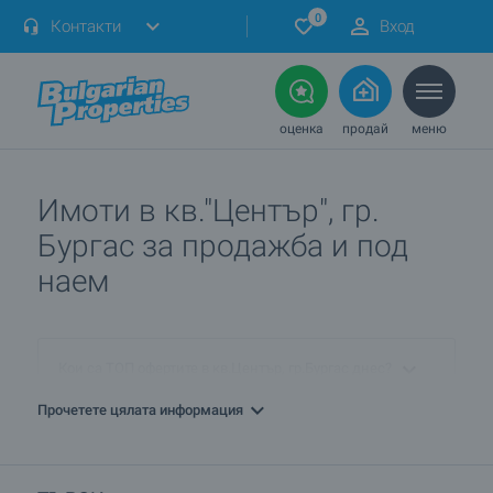
0
Контакти
Вход
оценка
продай
меню
Имоти в кв."Център", гр.
Бургас за продажба и под
наем
Кои са ТОП офертите в кв.Център, гр.Бургас днес?
Прочетете цялата информация
ПРОДАВАМ имот в кв.Център, гр.Бургас. Как мога да го
обявя при вас?
Кои са най-изгодните предложения в кв.Център,