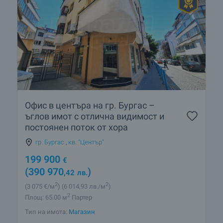
Офис в центъра на гр. Бургас –
ъглов имот с отлична видимост и
постоянен поток от хора
гр. Бургас
,
кв. "Център"
199 900
€
(390 970
)
,42
лв.
2
2
(3 075
€/м
)
(6 014
,93
лв./м
)
2
Площ: 65.00 м
Партер
Тип на имота:
Магазин