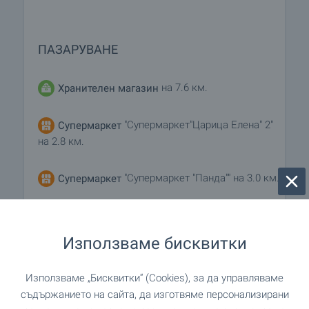
ПАЗАРУВАНЕ
на 7.6 км.
Хранителен магазин
"Супермаркет"Царица Елена" 2"
Супермаркет
на 2.8 км.
"Супермаркет "Панда"" на 3.0 км.
Супермаркет
"Общшнски пазар" на 2.9 км.
Пазар
Използваме бисквитки
на 19.9 км.
Пекарна
Използваме „Бисквитки“ (Cookies), за да управляваме
съдържанието на сайта, да изготвяме персонализирани