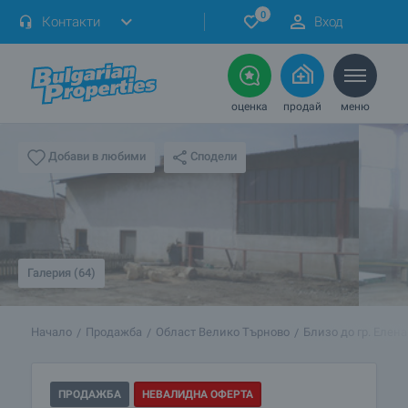
0
Контакти
Вход
оценка
продай
меню
Сподели
Добави в любими
Галерия (64)
Начало
Продажба
Област Велико Търново
Близо до гр. Елена
ПРОДАЖБА
НЕВАЛИДНА ОФЕРТА