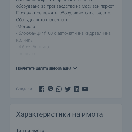
оборудване за производство на масивен паркет.
Продават се земята ,оборудването и сградите.
Оборудването е следното:
-Мотокар
- блок-банциг f100 с автоматична хидравлична
количка
- 4 броя банцига
- пендула
- делителна машина за окрайчване на дъски
- цялостно оборудване за заточване на ленти и
Прочетете цялата информация
циркуляри
Прекрасно инвеститорско решение за
търсещите да развиват собствен бизнес в
Сподели:
производството!
Характеристики на имота
Тип на имота