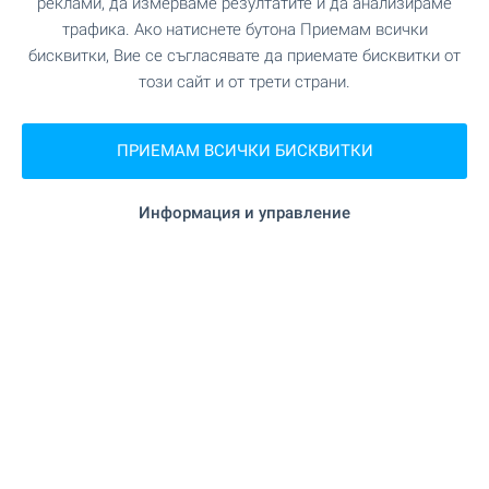
УСЛУГИ
реклами, да измерваме резултатите и да анализираме
трафика. Ако натиснете бутона Приемам всички
бисквитки, Вие се съгласявате да приемате бисквитки от
"Банка ДСК" на 2.8 км.
Банка
този сайт и от трети страни.
"Уникредит Булбанк" на 3.0 км.
Банка
ПРИЕМАМ ВСИЧКИ БИСКВИТКИ
"Поща" на 2.8 км.
Поща/Куриер
Информация и управление
на 6.4 км.
Поща/Куриер
ЗАВЕДЕНИЯ
на 2.3 км.
Ресторант
"Еленска Софра" на 2.7 км.
Ресторант