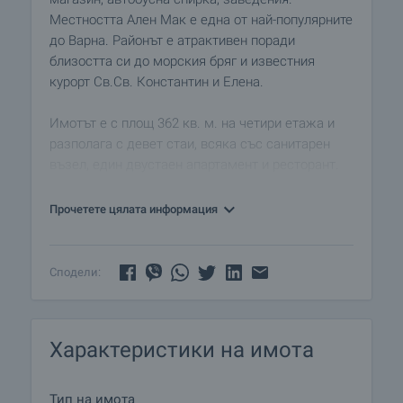
Местността Ален Мак е една от най-популярните
до Варна. Районът е атрактивен поради
близостта си до морския бряг и известния
курорт Св.Св. Константин и Елена.
Имотът е с площ 362 кв. м. на четири етажа и
разполага с девет стаи, всяка със санитарен
възел, един двустаен апартамент и ресторант.
Общ капацитет за настаняване 28 легла, като
във всички помещения има климатици. От
Прочетете цялата информация
повечето стаи се открива морска панорама.
Подовите настилки са с теракот, стени – латекс.
Сподели:
Отдава се под наем напълно обзаведен с
необходимото оборудване, което може да
разгледате на снимките.
Характеристики на имота
Към къщата има вътрешен двор с площ 595 кв.
м., помещение за сауна и малък басейн. Има
Тип на имота