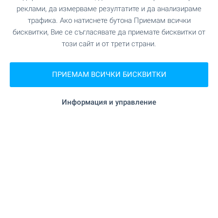
ЗАВЕДЕНИЯ
реклами, да измерваме резултатите и да анализираме
трафика. Ако натиснете бутона Приемам всички
на 190 м. (3 мин.)
Ресторант
бисквитки, Вие се съгласявате да приемате бисквитки от
този сайт и от трети страни.
"механа Кьошетата" на 363 м. (5
Ресторант
мин.)
ПРИЕМАМ ВСИЧКИ БИСКВИТКИ
на 536 м. (7 мин.)
Кафене
Информация и управление
на 361 м. (5 мин.)
Бар
СПОРТ И СВОБОДНО ВРЕМЕ
на 1.1 км. (14 мин.)
Фитнес зала
на 189 м. (3 мин.)
Плувен басейн