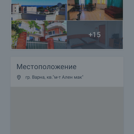
+15
Местоположение
гр. Варна, кв."м-т Ален мак"