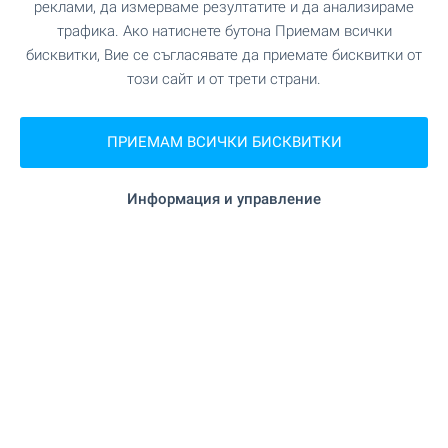
реклами, да измерваме резултатите и да анализираме
на 8.3 км.
Супермаркет
трафика. Ако натиснете бутона Приемам всички
бисквитки, Вие се съгласявате да приемате бисквитки от
"Универсален магазин" на 11.5
Супермаркет
този сайт и от трети страни.
км.
ПРИЕМАМ ВСИЧКИ БИСКВИТКИ
"Смесен Магазин" на 13.2 км.
Пазар
Информация и управление
"Фурна" на 11.2 км.
Пекарна
на 20.0 км.
Зоо магазин
УСЛУГИ
на 15.1 км.
Банка