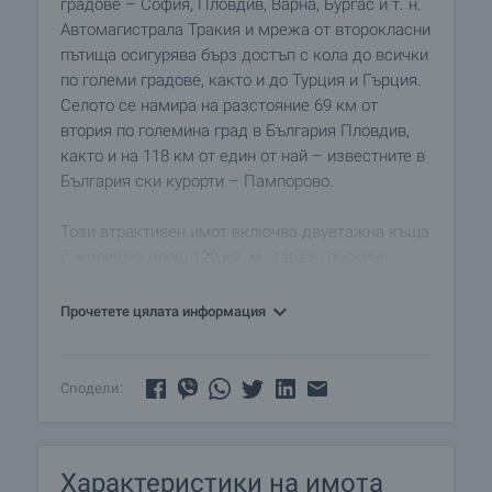
градове – София, Пловдив, Варна, Бургас и т. н.
Автомагистрала Тракия и мрежа от второкласни
пътища осигурява бърз достъп с кола до всички
по големи градове, както и до Турция и Гърция.
Селото се намира на разстояние 69 км от
втория по големина град в България Пловдив,
както и на 118 км от един от най – известните в
България ски курорти – Пампорово.
Този атрактивен имот включва двуетажна къща
с жилищна площ 120 кв. м., гараж, паркинг,
стопанска постройка и градина с площ 900 кв.
м.
Прочетете цялата информация
Първи етаж: Състои се от коридор, килер,
спалня и всекидневна. Стените на цялата къща
Сподели:
са изградени от камък и тухла. Подът е с
замазка, а рамките на прозорците са дървени.
Втори етаж: Вътрешно стълбище води към този
Характеристики на имота
етаж. Тук има коридор, две спални и килер.