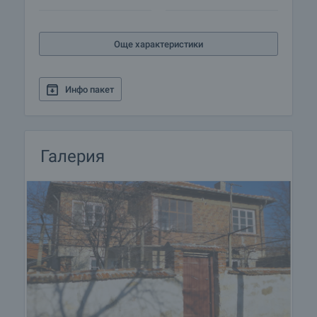
села и градове в района. Пътят, който води към
имота, е асфалт и лесно достъпен през зимата.
Стратегическото местоположение на имота,
Още характеристики
дава възможност за развитие на селски
туризъм, както и за отмора, лов и риболов.
Инфо пакет
Галерия