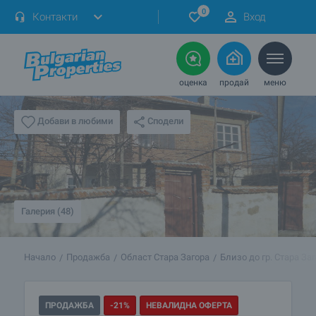
0
Контакти
Вход
оценка
продай
меню
Сподели
Добави в любими
Галерия (48)
Начало
Продажба
Област Стара Загора
Близо до гр. Стара За
ПРОДАЖБА
-21%
НЕВАЛИДНА ОФЕРТА