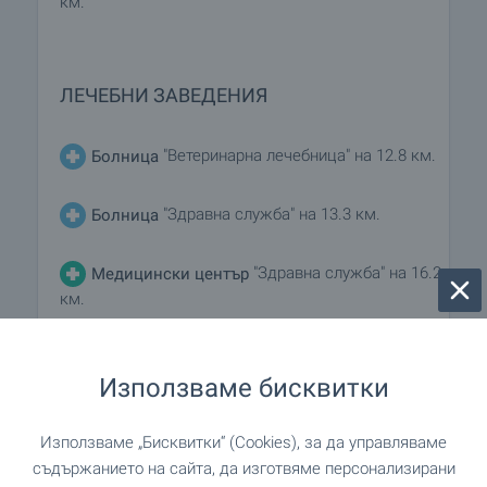
км.
ЛЕЧЕБНИ ЗАВЕДЕНИЯ
"Ветеринарна лечебница" на 12.8 км.
Болница
"Здравна служба" на 13.3 км.
Болница
"Здравна служба" на 16.2
Медицински център
км.
Използваме бисквитки
ПАЗАРУВАНЕ
Използваме „Бисквитки“ (Cookies), за да управляваме
на 6.2 км.
Хранителен магазин
съдържанието на сайта, да изготвяме персонализирани