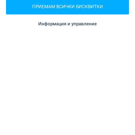
"Смесен магазин" на 4.2 км.
Супермаркет
ПРИЕМАМ ВСИЧКИ БИСКВИТКИ
на 4.4 км.
Супермаркет
Информация и управление
"Зеленчукова борса Плодовитово" на 8.6
Пазар
км.
"Фурна" на 6.4 км.
Пекарна
УСЛУГИ
на 5.6 км.
Банка
"Булбанк" на 5.6 км.
Банка