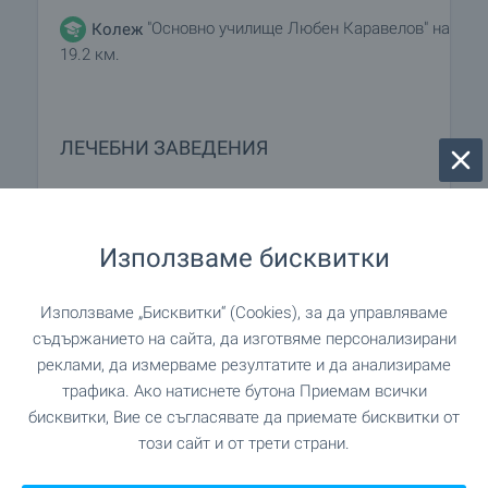
"Основно училище Любен Каравелов" на
Колеж
19.2 км.
ЛЕЧЕБНИ ЗАВЕДЕНИЯ
"Здравна служба" на 5.0 км.
Болница
Използваме бисквитки
"Ветеринарна лечебница" на 5.3 км.
Болница
Използваме „Бисквитки“ (Cookies), за да управляваме
съдържанието на сайта, да изготвяме персонализирани
ПАЗАРУВАНЕ
реклами, да измерваме резултатите и да анализираме
трафика. Ако натиснете бутона Приемам всички
бисквитки, Вие се съгласявате да приемате бисквитки от
"Магазин сладкарница и
Хранителен магазин
този сайт и от трети страни.
ресторант" на 4.2 км.