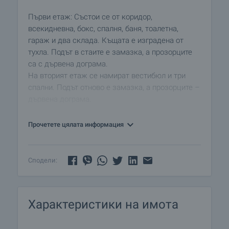
Първи етаж: Състои се от коридор,
всекидневна, бокс, спалня, баня, тоалетна,
гараж и два склада. Къщата е изградена от
тухла. Подът в стаите е замазка, а прозорците
са с дървена дограма.
На вторият етаж се намират вестибюл и три
спални. Подът отново е замазка, а прозорците –
дървена дограма.
Градината е засадена с овошки и асма. Налице
Прочетете цялата информация
е и сонда. Пред входа на къщата има зимна
остъклена градина с барбекю.
Сподели:
Имотът е в добро състояние и се нуждае от
освежаване на мазилки и дограми. Къщата е
снабдена с електричество и вода и свързана
Характеристики на имота
със септична яма. Пътят е достъпен
целогодишно.