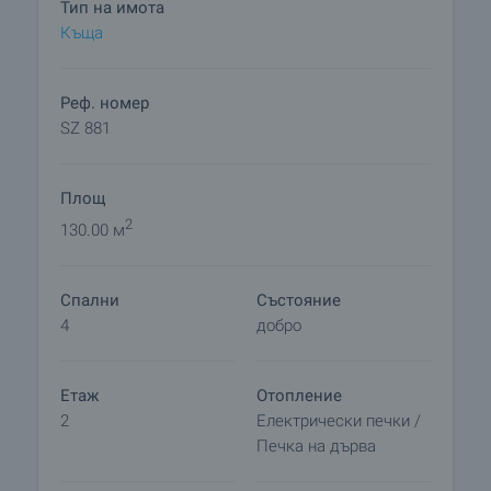
Тип на имота
Селото предлага магазини, кафене, училище,
Къща
църква, полицейски участък, здравна служба,
поща, читалище и редовен транспорт. Къщата
граничи с малка река, а районът тук е подходящ
Реф. номер
за лов, риболов и развитие на селски туризъм.
SZ 881
Площ
2
130.00 м
Спални
Състояние
4
добро
Етаж
Отопление
2
Електрически печки /
Печка на дърва