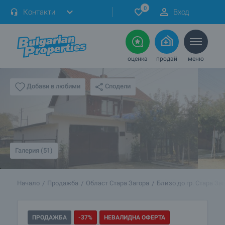
0
Контакти
Вход
оценка
продай
меню
Сподели
Добави в любими
Галерия (51)
Начало
Продажба
Област Стара Загора
Близо до гр. Стара За
ПРОДАЖБА
-37%
НЕВАЛИДНА ОФЕРТА