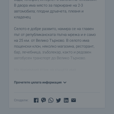
В двора има място за паркиране на 2-3
автомобила; плодни дръвчета, плевня и
кладенец
Селото е добре развито, намира се на главен
път от републиканската пътна мрежа и е само
на 25 км. от Велико Търново. В селото има
пощенски клон, няколко магазина, ресторант,
бар, лечебница, зъболекар, както и редовен
автобусен транспорт до Велико Търново.
На приземния етаж на къщата има
всекидневна, столова, баня и тоалетна, кухня
намираща се в новопостроена пристройка с
Прочетете цялата информация
топла връзка,. Кухнята е напълно обзаведена, с
плотове и стенни шкафове. Има още фурна,
съдомиялна машина, хладилник, камина. По
Сподели:
вътрешни стълби се стига до втория етаж,
където ще намерите просторен вестибюл, баня