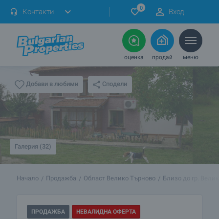
0
Контакти
Вход
оценка
продай
меню
Сподели
Добави в любими
Галерия (32)
Начало
Продажба
Област Велико Търново
Близо до гр. Вели
ПРОДАЖБА
НЕВАЛИДНА ОФЕРТА