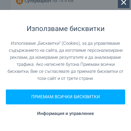
на 14.4 км.
Супермаркет
на 18.1 км.
Супермаркет
Използваме бисквитки
на 19.8 км.
Пазар
Използваме „Бисквитки“ (Cookies), за да управляваме
на 18.4 км.
Пекарна
съдържанието на сайта, да изготвяме персонализирани
реклами, да измерваме резултатите и да анализираме
"Мол Велико Търново" на 19.2 км.
Мол
трафика. Ако натиснете бутона Приемам всички
бисквитки, Вие се съгласявате да приемате бисквитки от
този сайт и от трети страни.
УСЛУГИ
ПРИЕМАМ ВСИЧКИ БИСКВИТКИ
"Асет Банк" на 18.3 км.
Банка
Информация и управление
"Централна Кооперативна Банка" на 18.4
Банка
км.