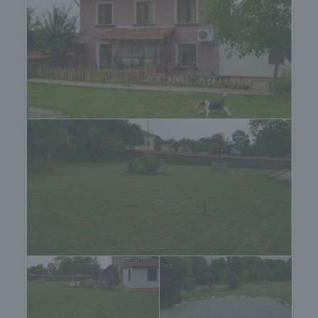
• Огледало
• Единичен гардероб с огледало
• печка на дърва
• LPG газова горелка
• 3x2 kw електрически радиатори
• Климатици
• Всички килими и черги
• Всички пердета
• Всички осветителни тела