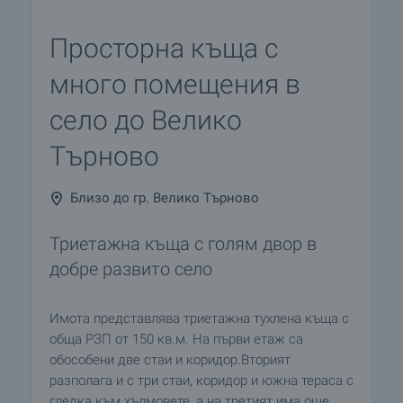
Просторна къща с
много помещения в
село до Велико
Търново
Близо до гр. Велико Търново
Триетажна къща с голям двор в
добре развито село
Имота представлява триетажна тухлена къща с
обща РЗП от 150 кв.м. На първи етаж са
обособени две стаи и коридор.Вторият
разполага и с три стаи, коридор и южна тераса с
гледка към хълмовете, а на третият има още