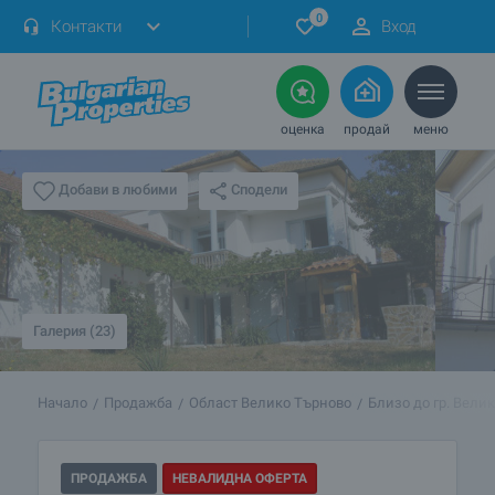
0
Контакти
Вход
оценка
продай
меню
Сподели
Добави в любими
Галерия (23)
Начало
Продажба
Област Велико Търново
Близо до гр. Вели
ПРОДАЖБА
НЕВАЛИДНА ОФЕРТА