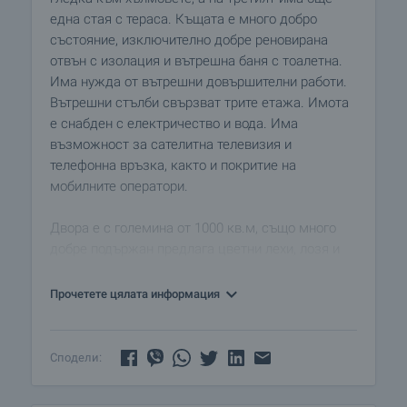
една стая с тераса. Къщата е много добро
състояние, изключително добре реновирана
отвън с изолация и вътрешна баня с тоалетна.
Има нужда от вътрешни довършителни работи.
Вътрешни стълби свързват трите етажа. Имота
е снабден с електричество и вода. Има
възможност за сателитна телевизия и
телефонна връзка, както и покритие на
мобилните оператори.
Двора е с големина от 1000 кв.м, също много
добре подържан предлага цветни лехи, лозя и
овощни дървета. В имота ще откриете още и
стопански постройки и лятна кухня, прилепена
Прочетете цялата информация
към основната къща, външна мивка облицована
с камък и кладенец. Достъпа до имота е лесно
проходим през цялата година.
Сподели:
Самото село е на 40 км. от Велико Търново и на