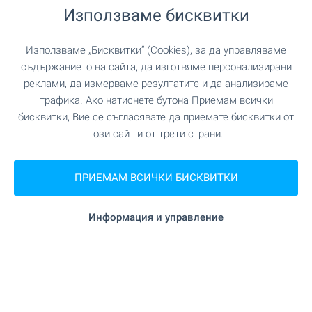
Използваме бисквитки
на 5.4 км.
Хранителен магазин
Използваме „Бисквитки“ (Cookies), за да управляваме
съдържанието на сайта, да изготвяме персонализирани
на 8.6 км.
Супермаркет
реклами, да измерваме резултатите и да анализираме
трафика. Ако натиснете бутона Приемам всички
"Максима България ООД" на 8.8
Супермаркет
бисквитки, Вие се съгласявате да приемате бисквитки от
км.
този сайт и от трети страни.
на 8.8 км.
Пекарна
ПРИЕМАМ ВСИЧКИ БИСКВИТКИ
Информация и управление
УСЛУГИ
"Асет Банк" на 8.8 км.
Банка
"Централна Кооперативна Банка" на 8.9
Банка