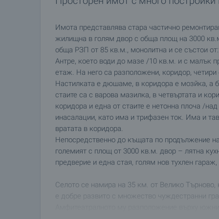
Просторен имот с много постройки 
Имота представлява стара частично ремонтиран
жилищна в голям двор с обща площ на 3000 кв.
обща РЗП от 85 кв.м., монолитна и се състои от:
Антре, което води до мазе /10 кв.м. и с малък 
етаж. На него са разположени, коридор, четир
Настилката е дюшаме, в коридора е мозйка, а ба
стаите са с варова мазилка, в четвъртата и кор
коридора и една от стаите е нетонна плоча /на
инасалации, като има и трифазен ток. Има и та
вратата в коридора.
Непосредственно до къщата по продължение на 
големият с площ от 3000 кв.м. двор – лятна кух
предверие и една стая, голям нов тухлен гараж,
Селото се намира на 35 км. от Велико Търново, н
е добре развито с множество чуждестранни гра
Амфитеатралното му разположение върху южния 
наблюдавано отдалече и предлага невероятни г