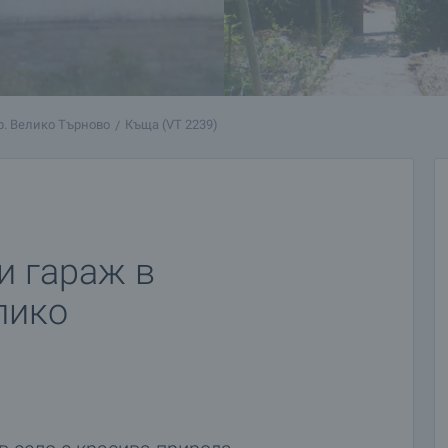
р. Велико Търново
Къща (VT 2239)
и гараж в
лико