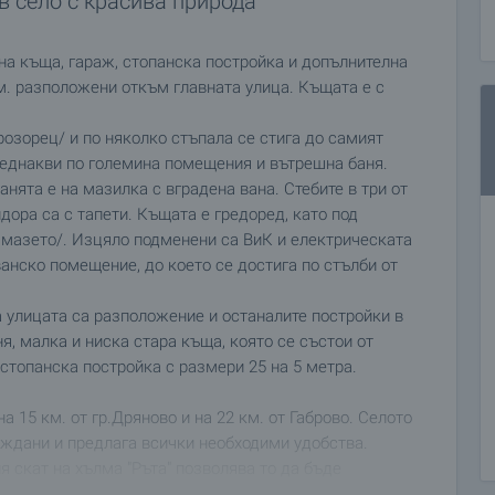
в село с красива природа
а къща, гараж, стопанска постройка и допълнителна
м. разположени откъм главната улица. Къщата е с
прозорец/ и по няколко стъпала се стига до самият
и еднакви по големина помещения и вътрешна баня.
нята е на мазилка с вградена вана. Стебите в три от
идора са с тапети. Къщата е гредоред, като под
д мазето/. Изцяло подменени са ВиК и електрическата
ванско помещение, до което се достига по стълби от
улицата са разположение и останалите постройки в
ня, малка и ниска стара къща, която се състои от
 стопанска постройка с размери 25 на 5 метра.
а 15 км. от гр.Дряново и на 22 км. от Габрово. Селото
ждани и предлага всички необходими удобства.
скат на хълма "Ръта" позволява то да бъде
ледки към върховете на Стара планина. На около 1200