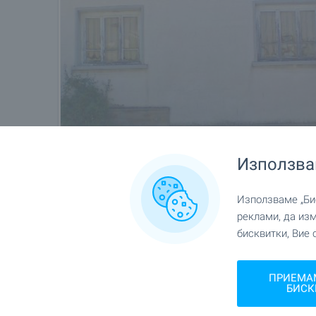
Използва
Използваме „Бис
реклами, да из
бисквитки, Вие 
ПРИЕМА
Местоположение
БИСК