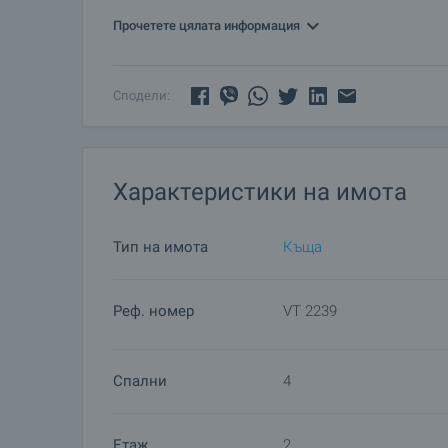
метра южно и югоизточно от селото река Янтра
Прочетете цялата информация
между стръмни, буренясали брегове. В непосред
На много места има поляни, ливади и земеделс
Сподели:
Характеристики на имота
Тип на имота
Къща
Реф. номер
VT 2239
Спални
4
Етаж
2