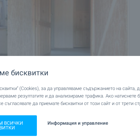
ме бисквитки
+19
квитки“ (Cookies), за да управляваме съдържанието на сайта, 
мерваме резултатите и да анализираме трафика. Ако натиснете
се съгласявате да приемате бисквитки от този сайт и от трети ст
М ВСИЧКИ
Информация и управление
ВИТКИ