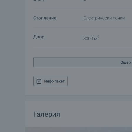
Отопление
Електрически печки
Двор
2
3000 м
Още х
Инфо пакет
Галерия