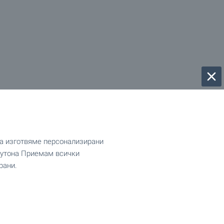
да изготвяме персонализирани
 бутона Приемам всички
рани.