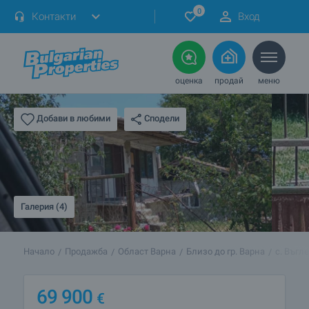
0
Контакти
Вход
оценка
продай
меню
Сподели
Добави в любими
Галерия (4)
Начало
Продажба
Област Варна
Близо до гр. Варна
с. Въгл
69 900
€