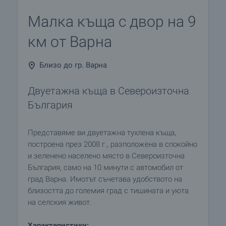
Малка къща с двор на 9
км от Варна
Близо до гр. Варна
Двуетажна къща в Североизточна
България
Представяме ви двуетажна тухлена къща,
построена през 2008 г., разположена в спокойно
и зеленено населено място в Североизточна
България, само на 10 минути с автомобил от
град Варна. Имотът съчетава удобството на
близостта до големия град с тишината и уюта
на селския живот.
Характеристики: