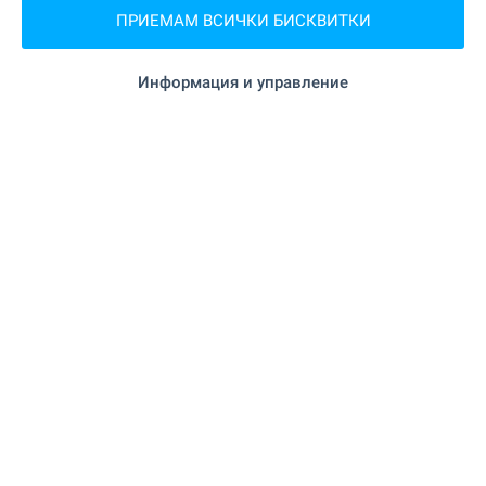
ПРИЕМАМ ВСИЧКИ БИСКВИТКИ
"Пазар Владиславово" на 5.4 км.
Пазар
Информация и управление
на 5.8 км.
Пекарна
"Д-р Стефанов" на 7.9 км.
Зоо магазин
"Мол Delta Planet Varna" на 7.8 км.
Мол
УСЛУГИ
"Банка ДСК" на 4.7 км.
Банка
"ПИБ АД" на 4.8 км.
Банка