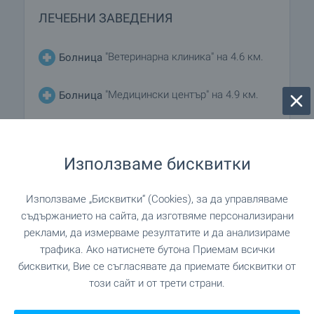
ЛЕЧЕБНИ ЗАВЕДЕНИЯ
"Ветеринарна клиника" на 4.6 км.
Болница
"Медицински център" на 4.9 км.
Болница
на 6.6 км.
Медицински център
Използваме бисквитки
ПАЗАРУВАНЕ
Използваме „Бисквитки“ (Cookies), за да управляваме
съдържанието на сайта, да изготвяме персонализирани
"Петя" на 43 м. (1 мин.)
Хранителен магазин
реклами, да измерваме резултатите и да анализираме
трафика. Ако натиснете бутона Приемам всички
бисквитки, Вие се съгласявате да приемате бисквитки от
"Бурлекс" на 4.8 км.
Супермаркет
този сайт и от трети страни.
"Сиди" на 5.0 км.
Супермаркет