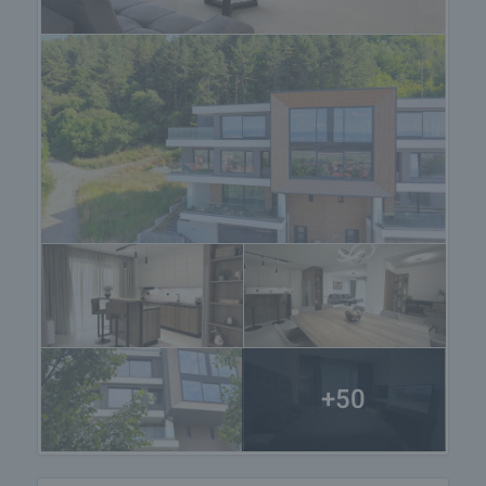
имейл или телефон.
Наемане на имота
Ако харесате имота и решите да го наемете, ще
имаме ангажимент да организираме среща с
наемодателя, на която ще подготвим и ще
предоставим за одобрение и подпис от двете
страни на договор за наем и приемо-
предавателен протокол за имота. Обичайната
практика е да се предплати един наем за
първия месец и да се остави гаранционен
депозит при наемодателя в размер на един
наем. Свържете се с отговорния брокер за този
имот за по-подробна информация относно
процедурата за наемане на имот.
+50