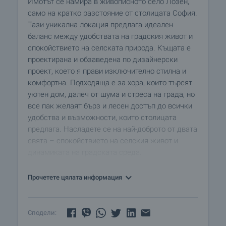
Имотът се намира в живописното село Лозен,
само на кратко разстояние от столицата София.
Тази уникална локация предлага идеален
баланс между удобствата на градския живот и
спокойствието на селската природа. Къщата е
проектирана и обзаведена по дизайнерски
проект, което я прави изключително стилна и
комфортна. Подходяща е за хора, които търсят
уютен дом, далеч от шума и стреса на града, но
все пак желаят бърз и лесен достъп до всички
удобства и възможности, които столицата
предлага. Насладете се на най-доброто от двата
свята – спокойствието на селския живот и
динамиката на градската среда.
Къщата се състои от:
Прочетете цялата информация
• Първо ниво (116 кв.м.) - два гаража, оборудван
фитнес, абонатна с две термопомпи, бойлер,
воден резервоар и склад;
Сподели:
• Второ ниво (132 кв.м.) - просторен хол,