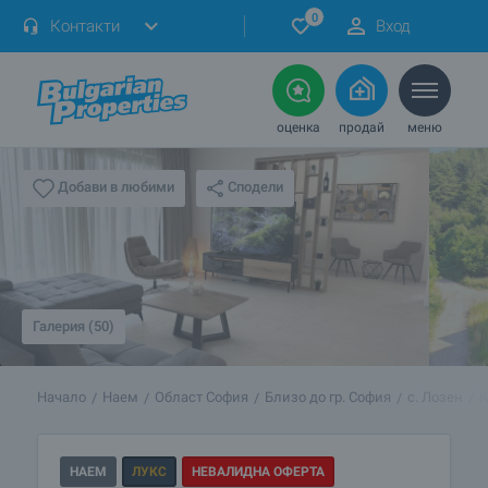
0
Контакти
Вход
оценка
продай
меню
Сподели
Добави в любими
Галерия (50)
Начало
Наем
Област София
Близо до гр. София
с. Лозен
К
НАЕМ
ЛУКС
НЕВАЛИДНА ОФЕРТА