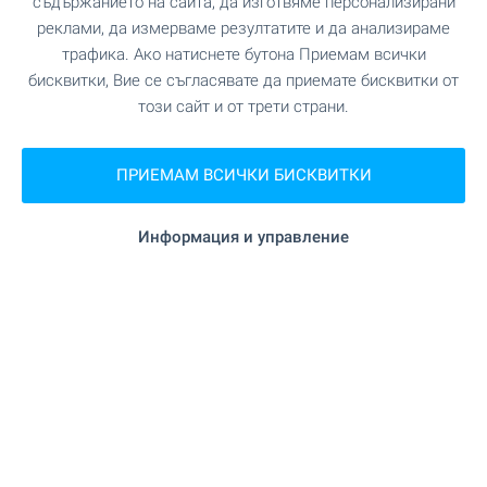
съдържанието на сайта, да изготвяме персонализирани
реклами, да измерваме резултатите и да анализираме
"Пазар Горубляне" на 6.2 км.
трафика. Ако натиснете бутона Приемам всички
Пазар
бисквитки, Вие се съгласявате да приемате бисквитки от
този сайт и от трети страни.
на 7.1 км.
Зоо магазин
"Sofia Outlet Center" на 8.3 км.
Мол
ПРИЕМАМ ВСИЧКИ БИСКВИТКИ
Информация и управление
УСЛУГИ
"Инвестбанк" на 7.9 км.
Банка
"БАКБ" на 8.1 км.
Банка
"Инвестбанк" на 7.9 км.
Банкомат