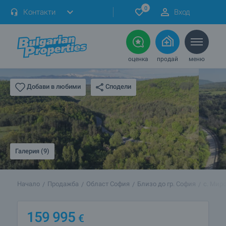
0
Контакти
Вход
оценка
продай
меню
Сподели
Добави в любими
Галерия (9)
Начало
Продажба
Област София
Близо до гр. София
с. Мир
159 995
€