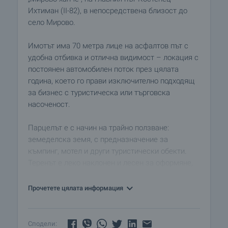
Ихтиман (II-82), в непосредствена близост до
село Мирово.
Имотът има 70 метра лице на асфалтов път с
удобна отбивка и отлична видимост – локация с
постоянен автомобилен поток през цялата
година, което го прави изключително подходящ
за бизнес с туристическа или търговска
насоченост.
Парцелът е с начин на трайно ползване:
земеделска земя, с предназначение за
къмпинг, мотел и други туристически обекти.
Теренът е леко наклонен и лесен за оформяне,
което улеснява бъдещото строителство.
Прочетете цялата информация
Ток и вода са налични на границата на имота, а
достъпът е бърз и удобен – само на 1 км от
автомагистрала „Тракия“, 10 км от Ихтиман, 14
Сподели: