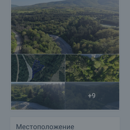
други купувачи и започва подготовка на
документите за сключване на предварителен и
окончателен договор. Свържете се с отговорния
брокер за подробна информация относно
процедурата на покупка и начините за плащане.
Жилищен кредит
Ние си партнираме с водещите български банки
и можем да ви свържем с техните консултанти
за информация и кандидатстване за кредит.
+9
Местоположение