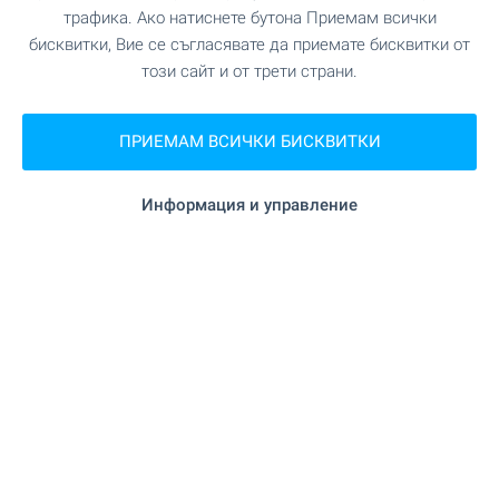
"МБАЛ Ихтиман" на 6.4 км.
Болница
трафика. Ако натиснете бутона Приемам всички
бисквитки, Вие се съгласявате да приемате бисквитки от
този сайт и от трети страни.
на 6.9 км.
Медицински център
ПРИЕМАМ ВСИЧКИ БИСКВИТКИ
ПАЗАРУВАНЕ
Информация и управление
на 143 м. (2 мин.)
Хранителен магазин
на 4.7 км.
Супермаркет
на 5.2 км.
Супермаркет
на 6.1 км.
Пазар
на 6.1 км.
Пекарна