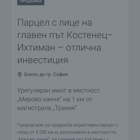
ПРОДАЖБА
Парцел с лице на
главен път Костенец–
Ихтиман – отлична
инвестиция
Близо до гр. София
Урегулиран имот в местност
„Мирово ханче“ на 1 км от
магистрала „Тракия“
Предлагаме за продажба атрактивен парцел с
площ от 4 280 кв.м, разположен в местността
„Мирово ханче“, на главния път Костенец –