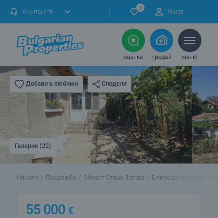
0
Контакти
Вход
оценка
продай
меню
Сподели
Добави в любими
Галерия (22)
Начало
Продажба
Област Стара Загора
Близо до гр. Стара За
55 000
€