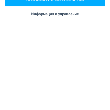
ПРИЕМАМ ВСИЧКИ БИСКВИТКИ
"Зеленчуков пазар" на 16.4 км.
Пазар
Информация и управление
УСЛУГИ
"TBI Bank" на 16.3 км.
Банка
"Пощенска банка" на 19.4 км.
Банка
на 16.4 км.
Аптека
"Поща" на 492 м. (6 мин.)
Поща/Куриер
"Поща" на 14.3 км.
Поща/Куриер
"Аренавет Ветеринарна
Ветеринарен лекар