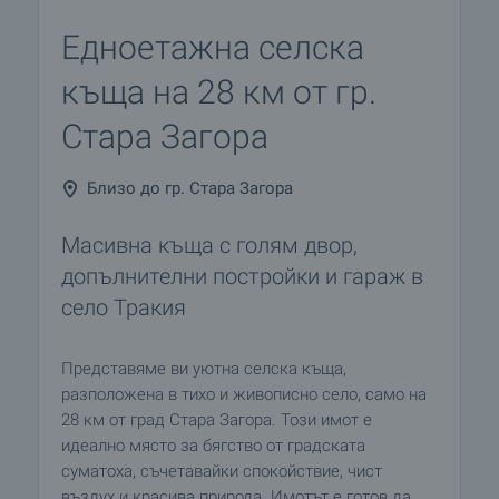
Едноетажна селска
къща на 28 км от гр.
Стара Загора
Близо до гр. Стара Загора
Масивна къща с голям двор,
допълнителни постройки и гараж в
село Тракия
Представяме ви уютна селска къща,
разположена в тихо и живописно село, само на
28 км от град Стара Загора. Този имот е
идеално място за бягство от градската
суматоха, съчетавайки спокойствие, чист
въздух и красива природа. Имотът е готов да