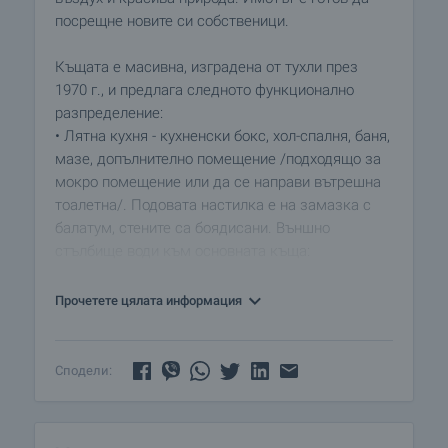
посрещне новите си собственици.
Къщата е масивна, изградена от тухли през
1970 г., и предлага следното функционално
разпределение:
• Лятна кухня - кухненски бокс, хол-спалня, баня,
мазе, допълнително помещение /подходящо за
мокро помещение или да се направи вътрешна
тоалетна/. Подовата настилка е на замазка с
балатум, стените са боядисани. Външно
стълбище води към основната къща:
• Входно антре
• Три стаи с подови настилки - балатум. Стените
Прочетете цялата информация
са боядисани и с тапети.
Допълнителни удобства:
Сподели:
• Просторен двор от 1800 кв.м., подходящ за
градинарство, отглеждане на плодове и
зеленчуци или създаване на зона за отдих.