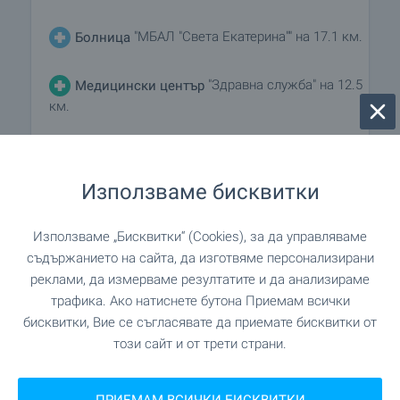
"МБАЛ "Света Екатерина"" на 17.1 км.
Болница
"Здравна служба" на 12.5
Медицински център
км.
ПАЗАРУВАНЕ
Използваме бисквитки
"Магазин" на 483 м. (6
Хранителен магазин
Използваме „Бисквитки“ (Cookies), за да управляваме
мин.)
съдържанието на сайта, да изготвяме персонализирани
реклами, да измерваме резултатите и да анализираме
"Вселена" на 10.3 км.
Супермаркет
трафика. Ако натиснете бутона Приемам всички
бисквитки, Вие се съгласявате да приемате бисквитки от
този сайт и от трети страни.
"Евро Хранителен Магазин" на
Супермаркет
10.4 км.