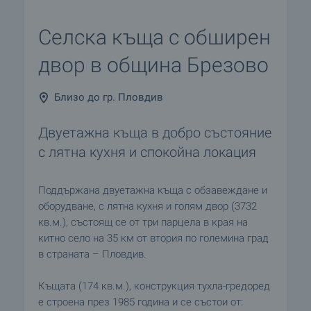
Селска къща с обширен
двор в община Брезово
Близо до гр. Пловдив
Двуетажна къща в добро състояние
с лятна кухня и спокойна локация
Поддържана двуетажна къща с обзавеждане и
оборудване, с лятна кухня и голям двор (3732
кв.м.), състоящ се от три парцела в края на
китно село на 35 км от втория по големина град
в страната – Пловдив.
Къщата (174 кв.м.), конструкция тухла-гредоред
е строена през 1985 година и се състои от: