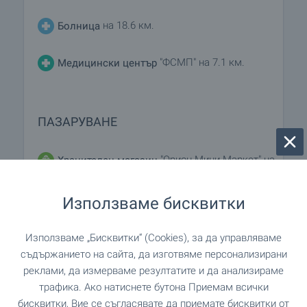
на 18.6 км.
Болница
"ФСМП" на 7.1 км.
Медицински център
ПАЗАРУВАНЕ
"Орион Мини Маркет" на
Хранителен магазин
496 м. (6 мин.)
Използваме бисквитки
"КООП Супермаркет" на 499 м. (7
Супермаркет
мин.)
Използваме „Бисквитки“ (Cookies), за да управляваме
съдържанието на сайта, да изготвяме персонализирани
"Нера" на 7.1 км.
Супермаркет
реклами, да измерваме резултатите и да анализираме
трафика. Ако натиснете бутона Приемам всички
на 19.5 км.
Пазар
бисквитки, Вие се съгласявате да приемате бисквитки от