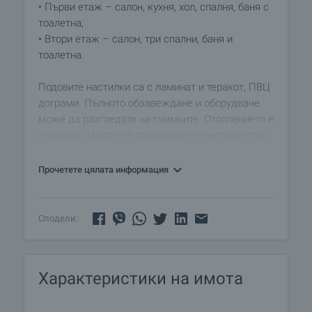
• Първи етаж – салон, кухня, хол, спалня, баня с
тоалетна;
• Втори етаж – салон, три спални, баня и
тоалетна.
Подовите настилки са с ламинат и теракот, ПВЦ
дограми. Пълното обзавеждане и оборудване
може да разгледате на снимките. Отоплението е
с камина. Имотът е оборудван с електричество,
вода и канализация. Лятната кухня се състои от
три стаи.
Прочетете цялата информация
Дворът е засаден с плодни дървета и разполага
с три стопански постройки.
Сподели:
Имотът е разположен на черен, но достъпен
път.
Характеристики на имота
В обобщение, тази къща предлага практично
решение за живот с достатъчно пространство,