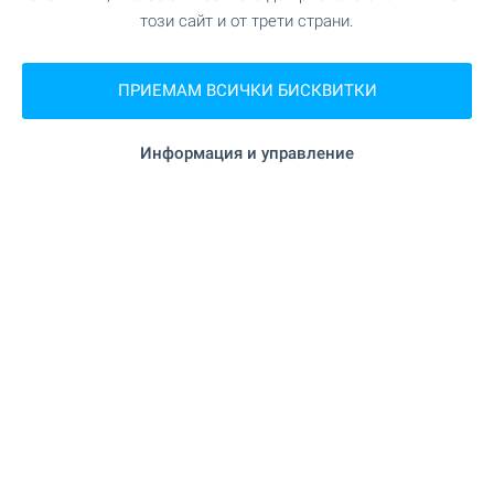
този сайт и от трети страни.
на 17.8 км.
Пекарна
ПРИЕМАМ ВСИЧКИ БИСКВИТКИ
на 7.1 км.
Мол
Информация и управление
УСЛУГИ
"Иглика" на 7.1 км.
Аптека
"Поща" на 6.1 км.
Поща/Куриер
"Пощенска Станция Златосел" на
Поща/Куриер
8.4 км.