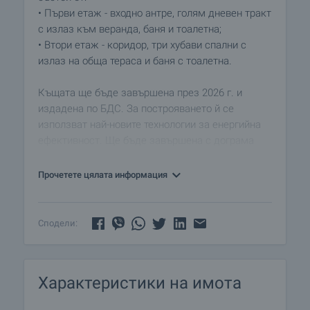
• Първи етаж - входно антре, голям дневен тракт
с излаз към веранда, баня и тоалетна;
• Втори етаж - коридор, три хубави спални с
излаз на обща тераса и баня с тоалетна.
Къщата ще бъде завършена през 2026 г. и
издадена по БДС. За построяването й се
използват най-новите технологии за енергийна
ефективност. Ще бъде завършена с дограма
Kömmerling с троен стъклопакет, изолация 10
см. стиропор с минерална мазилка, вътрешни
Прочетете цялата информация
варови мазилки, които регулират влажността и
са антибактериални, гарантиращи здравословна
и приятна атмосфера във всяко помещение.
Сподели:
При желание на новия собственик, в имота
може да бъде изградена собствена
Характеристики на имота
фотоволтаична система 6 kW + батерия 10 kW на
цена от 15 000 евро.