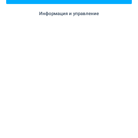
"Поща" на 697 м. (9 мин.)
Поща/Куриер
Информация и управление
"Ветеринар" на 943 м. (12
Ветеринарен лекар
мин.)
ЗАВЕДЕНИЯ
"Fratelli (Виница)" на 876 м. (11 мин.)
Ресторант
"Крис" на 949 м. (12 мин.)
Бар
СПОРТ И СВОБОДНО ВРЕМЕ