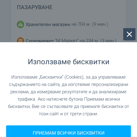
ПАЗАРУВАНЕ
на 704 м. (9 мин.)
Хранителен магазин
"М Маркет" на 234 м. (3 мин.)
Супермаркет
"На близо" на 451 м. (6 мин.)
Супермаркет
Използваме бисквитки
"Пекарна" на 726 м. (9 мин.)
Пекарна
Използваме „Бисквитки“ (Cookies), за да управляваме
съдържанието на сайта, да изготвяме персонализирани
реклами, да измерваме резултатите и да анализираме
трафика. Ако натиснете бутона Приемам всички
УСЛУГИ
бисквитки, Вие се съгласявате да приемате бисквитки от
този сайт и от трети страни.
"Банка ДСК" на 964 м. (12 мин.)
Банка
ПРИЕМАМ ВСИЧКИ БИСКВИТКИ
"Банка ДСК" на 964 м. (12 мин.)
Банка