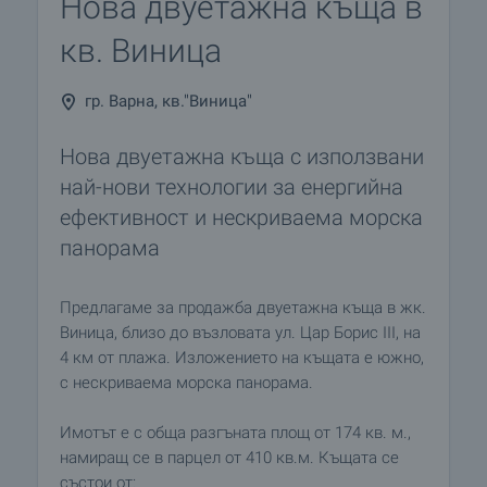
Нова двуетажна къща в
кв. Виница
гр. Варна, кв."Виница"
Нова двуетажна къща с използвани
най-нови технологии за енергийна
ефективност и нескриваема морска
панорама
Предлагаме за продажба двуетажна къща в жк.
Виница, близо до възловата ул. Цар Борис III, на
4 км от плажа. Изложението на къщата е южно,
с нескриваема морска панорама.
Имотът е с обща разгъната площ от 174 кв. м.,
намиращ се в парцел от 410 кв.м. Къщата се
състои от: