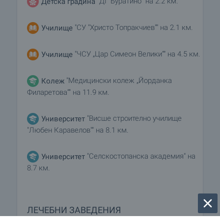
"ДГ Буратино" на 2.2 км.
Детска градина
"СУ "Христо Топракчиев"" на 2.1 км.
Училище
"ЧСУ „Цар Симеон Велики“" на 4.5 км.
Училище
"Медицински колеж „Йорданка
Колеж
Филаретова“" на 11.9 км.
"Висше строително училище
Университет
"Любен Каравелов"" на 8.1 км.
"Селскостопанска академия" на
Университет
8.7 км.
ЛЕЧЕБНИ ЗАВЕДЕНИЯ