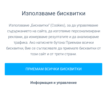
"Медицински център" на 2.0 км.
Болница
Използваме бисквитки
"Рехабилитационна болница Ясен" на
Болница
Използваме „Бисквитки“ (Cookies), за да управляваме
5.2 км.
съдържанието на сайта, да изготвяме персонализирани
реклами, да измерваме резултатите и да анализираме
на 6.2 км.
Медицински център
трафика. Ако натиснете бутона Приемам всички
бисквитки, Вие се съгласявате да приемате бисквитки от
този сайт и от трети страни.
ПАЗАРУВАНЕ
ПРИЕМАМ ВСИЧКИ БИСКВИТКИ
на 1.8 км.
Хранителен магазин
Информация и управление
"HOT Market" на 1.7 км.
Супермаркет
"Магазин за плодове и
Супермаркет
зеленчуци" на 1.7 км.