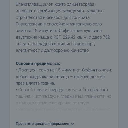
Впечатляващ имот, който олицетворява
идеалната комбинация между уют, модерно
строителство и близост до столицата.
Разположена в спокойно и живописно село
само на 15 минути от София, тази луксозна
двуетажна къща с РЗП 226.42 кв. м. и двор 732
кв. м. е създадена с мисъл за комфорт,
елегантност и дългосрочно качество.
Основни предимства:
• Локация - само на 15 минути от София по нови,
добре поддържани пътища – отличен достъп
през цялата година.
• Спокойствие и природа - дом, който предлага
тишина, чист въздух и гледки към планината, но
в същото време е на крачка от града.
• Висококачествено строителство - изпълнено с
подбрани материали, внимание към детайла и
изключителна прецизност.
Прочетете цялата информация