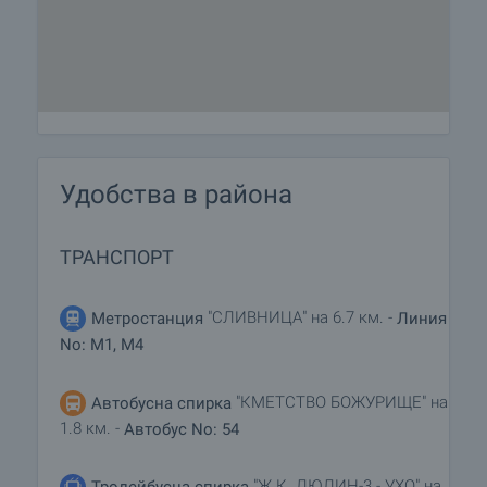
продажба със заплащане на депозит, след
което се прекратява провеждането на огледи с
други купувачи и започва подготовка на
документите за сключване на предварителен и
окончателен договор. Свържете се с отговорния
брокер за подробна информация относно
процедурата на покупка и начините за плащане.
Удобства в района
Жилищен кредит
Ние си партнираме с водещите български банки
ТРАНСПОРТ
и можем да ви свържем с техните консултанти
за информация и кандидатстване за кредит.
"СЛИВНИЦА" на 6.7 км. -
Метростанция
Линия
No: M1, M4
"КМЕТСТВО БОЖУРИЩЕ" на
Автобусна спирка
1.8 км. -
Автобус No: 54
"Ж.К. ЛЮЛИН-3 - УХО" на
Тролейбусна спирка