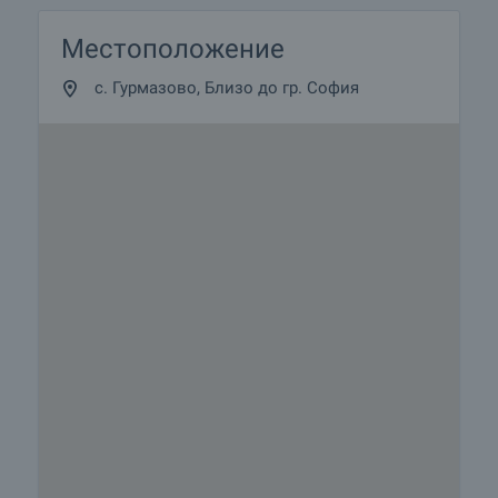
с любов, мисъл и безкомпромисно качество.
• Подходящ е както за постоянно живеене, така
Местоположение
и за вилно ползване през уикендите – място,
където можете да се наслаждавате на тишина,
с. Гурмазово, Близо до гр. София
простор и природа, без да се лишавате от
удобствата на София.
Имот с характер, стил и висок стандарт на
живот – готов да посрещне новите си
собственици.
Оглед на имота
Можем да организираме оглед на имота спрямо
нашия график и възможностите за достъп до
него. Заявете вашето желание за оглед, като се
свържете с отговорния за офертата брокер по
имейл или телефон.
Резервация на имота
Имотът може да бъде резервиран и свален от