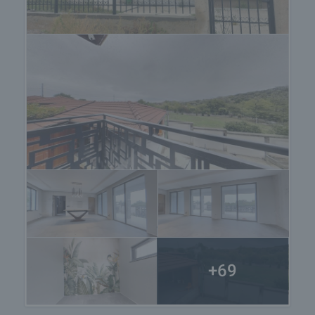
инфраструктура наоколо.
Локация и достъп:
Селото е добре устроено и предлага
спокойствие и сигурност, като в същото време
има удобна връзка със София и големите пътни
артерии:
• На 3 км от главния път София - Калотина;
• На 8 км от Околовръстното шосе;
• В близост до магистрала „Люлин“ и жп линия;
• В селото има кметство, читалище, магазини и
редовен транспорт.
Районът е чист, зелен и перспективен, с
нарастващ интерес от семейства, които търсят
качествен живот извън града.
+69
Защо този имот е специален:
• Това не е просто къща – това е дом, изграден