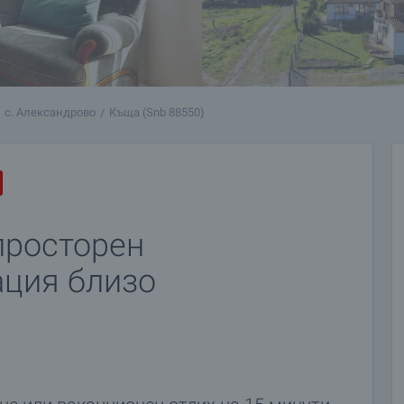
с. Александрово
Къща (Snb 88550)
просторен
ация близо