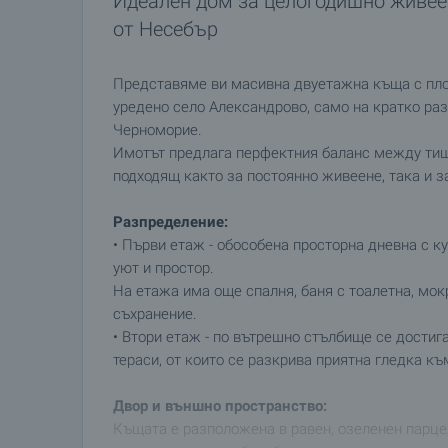
Идеален дом за целогодишно живее
от Несебър
Представяме ви масивна двуетажна къща с пло
уредено село Александрово, само на кратко ра
Черноморие.
Имотът предлага перфектния баланс между тиши
подходящ както за постоянно живеене, така и з
Разпределение:
• Първи етаж - обособена просторна дневна с к
уют и простор.
На етажа има още спалня, баня с тоалетна, мо
съхранение.
• Втори етаж - по вътрешно стълбище се достига
тераси, от които се разкрива приятна гледка къ
Двор и външно пространство:
Къщата е разположена в равен, озеленен парце