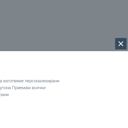
да изготвяме персонализирани
 бутона Приемам всички
рани.