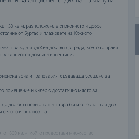
не или ваканционен отдих на 15 минути
щ 130 кв.м, разположена в спокойното и добре
зстояние от Бургас и плажовете на Южното
на, природа и удобен достъп до града, което го прави
а ваканционен дом или инвестиция.
ухненска зона и трапезария, създаваща усещане за
кро помещение и килер с достатъчно място за
 до две слънчеви спални, втора баня с тоалетна и две
м селото и околността.
л от 800 кв.м, който предоставя множество