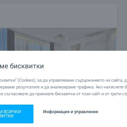
ме бисквитки
квитки“ (Cookies), за да управляваме съдържанието на сайта, 
мерваме резултатите и да анализираме трафика. Ако натиснете
се съгласявате да приемате бисквитки от този сайт и от трети ст
+42
М ВСИЧКИ
Информация и управление
ВИТКИ