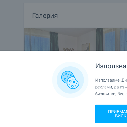
Галерия
Използва
Използваме „Бис
реклами, да из
бисквитки, Вие 
ПРИЕМА
БИСК