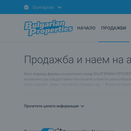
Български
НАЧАЛО
ПРОДАЖБИ
Продажба и наем на ap
Като водеща фирма на имотния пазар БЪЛГЕРИАН ПРОПЕРТИС п
възможно да предоставим на нашите клиенти разнообразие о
вила, парцел, земя, търговски площи и др. – близо до Бург
На тази страница можете да разгледате всички наши оферти 
линковете по-надолу ще получите подробна информация и з
Прочетете цялата информация
Ако искате да получите повече информация, моля обърнете
дали apartamenti (razlichni tipove) и районът, в който се
допълнителна информация, ако решите да отдавате имота 