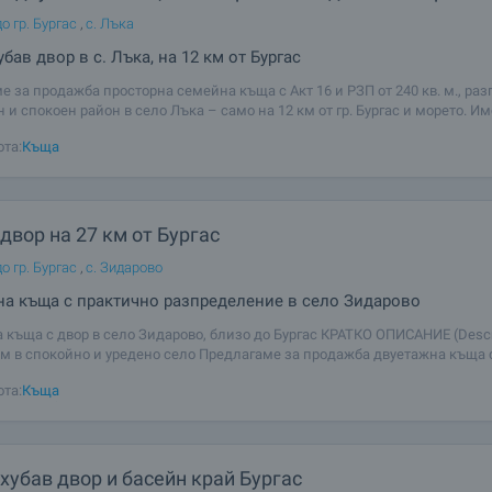
о гр. Бургас
,
с. Лъка
бав двор в с. Лъка, на 12 км от Бургас
е за продажба просторна семейна къща с Акт 16 и РЗП от 240 кв. м., ра
 и спокоен район в село Лъка – само на 12 км от гр. Бургас и морето. Им
 правоъгълен парцел от 730 кв. м., със стабилна бетонна ограда, възмо
ота:
Къща
двор на 27 км от Бургас
о гр. Бургас
,
с. Зидарово
а къща с практично разпределение в село Зидарово
 къща с двор в село Зидарово, близо до Бургас КРАТКО ОПИСАНИЕ (Descri
м в спокойно и уредено село Предлагаме за продажба двуетажна къща 
 разпределение и съвременна визия в китното село Зидарово, разполо
ота:
Къща
7 км от гр.
хубав двор и басейн край Бургас