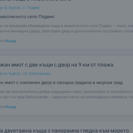
о гр. Бургас
,
с. Подвис
живописното село Подвис
е за продажба обзаведена къща в живописното село Подвис – имот, ко
уютна жилищна среда, просторен двор и допълнителни постройки с въ
 развитие. Подходящ е както за постоянно живеене и семеен дом сред
ота:
Къща
ие, така и за ваканционен имот
ан имот с две къщи с двор на 9 км от плажа
о гр. Бургас
,
гр. Каблешково
н имот с озеленен двор и овощна градина в морски град
ме ви изключително добре поддържан имот, разположен в спокойната 
 част на град Каблешково – идеален както за целогодишно живеене, та
но ползване или инвестиция с цел отдаване под наем. Имотът е разпо
ота:
Къща
ирен парцел с площ от 1200
а двуетажна къща с панорамна гледка към морето