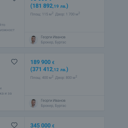
(181 892
)
,19
лв.
2
2
Площ: 115 м
Двор: 1 700 м
йто
зможност
Георги Иванов
Брокер, Бургас
189 900
€
(371 412
)
,12
лв.
2
2
Площ: 400 м
Двор: 800 м
и
ка и за
ложен
Георги Иванов
Брокер, Бургас
345 000
€