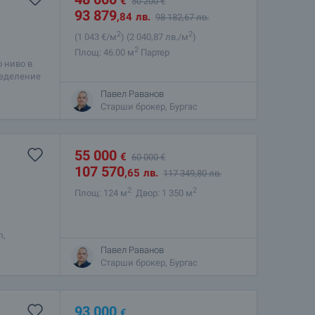
€
50 200
€
93 879
,84
лв.
98 182
,67
лв.
2
2
(1 043
€/м
)
(2 040
,87
лв./м
)
2
Площ: 46.00 м
Партер
 ниво в
ределение
ака и за
Павел Раванов
Старши брокер, Бургас
55 000
€
60 000
€
107 570
,65
лв.
117 349
,80
лв.
2
2
Площ: 124 м
Двор: 1 350 м
л,
то
Павел Раванов
ие в
Старши брокер, Бургас
93 000
€