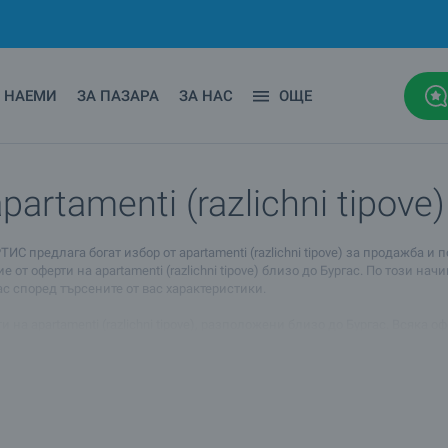
НАЕМИ
ЗА ПАЗАРА
ЗА НАС
ОЩЕ
artamenti (razlichni tipove
редлага богат избор от apartamenti (razlichni tipove) за продажба и п
т оферти на apartamenti (razlichni tipove) близо до Бургас. По този на
ас според търсените от вас характеристики.
на apartamenti (razlichni tipove), разположени близо до Бургас. Всяка
а всички други видове имоти, които предлагаме близо до Бургас.
 се към вашия брокер, чийто контакти се намират под снимките на имот
 намира, са подходящи за вашите индивидуални нужди, търсения жизнен ст
под наем или да го препродадете на изгодна цена.