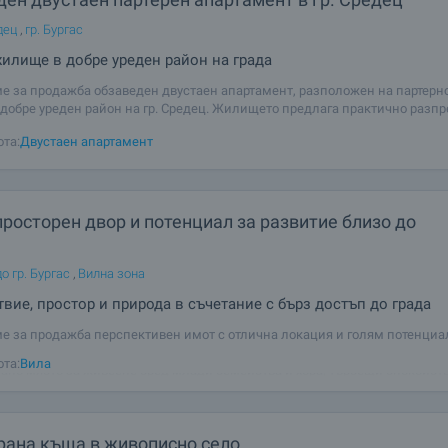
дец
,
гр. Бургас
илище в добре уреден район на града
е за продажба обзаведен двустаен апартамент, разположен на партерно
 добре уреден район на гр. Средец. Жилището предлага практично разп
 за ежедневен живот, като е подходящо както за постоянно обитаване, т
ота:
Двустаен апартамент
просторен двор и потенциал за развитие близо до
о гр. Бургас
,
Вилна зона
вие, простор и природа в съчетание с бърз достъп до града
е за продажба перспективен имот с отлична локация и голям потенциа
н в Българово – район, който през последните години се утвърждава ка
ота:
Вилa
ано място за живеене сред млади семейства и хора, търсещи спокойств
 Бургас. Само на около 15
рана къща в живописно село