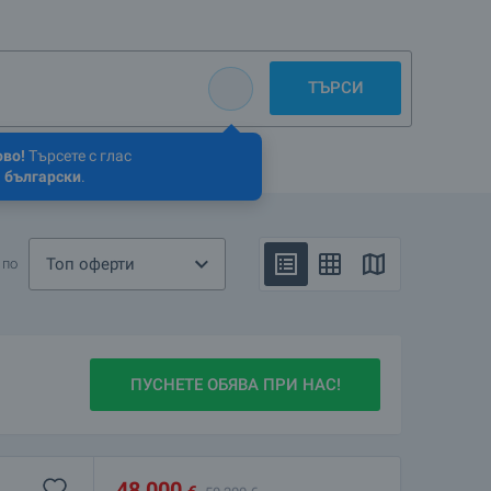
ди. Ако имате въпроси, моля свържете се с нас.
ТЪРСИ
ово!
Търсете с глас
 български
.
Топ оферти
 по
ПУСНЕТЕ ОБЯВА ПРИ НАС!
48 000