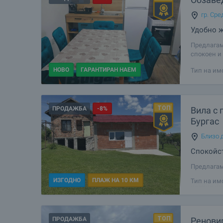
гр. Сре
Удобно ж
Предлагам
спокоен и
и удобство
НОВО
ГАРАНТИРАН НАЕМ
Тип на им
ПРОДАЖБА
-8%
Вила с 
Бургас
Близо д
Спокойст
Предлагам
разположе
ИЗГОДНО
ПЛАЖ НА 10 КМ
Тип на им
предпочит
близост до
ПРОДАЖБА
Ренови