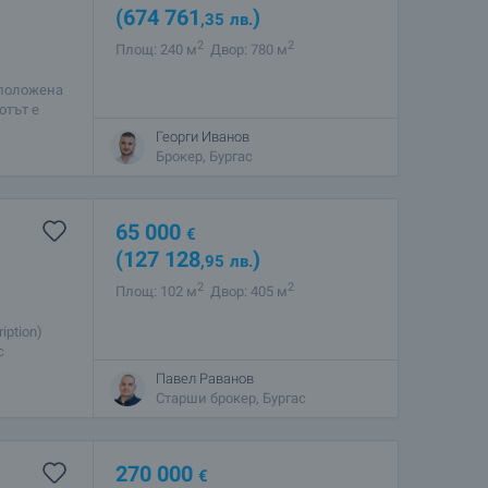
(674 761
)
,35
лв.
2
2
Площ: 240 м
Двор: 780 м
зположена
отът е
жност за
Георги Иванов
Брокер, Бургас
65 000
€
(127 128
)
,95
лв.
2
2
Площ: 102 м
Двор: 405 м
ption)
с
жено само
Павел Раванов
Старши брокер, Бургас
270 000
€