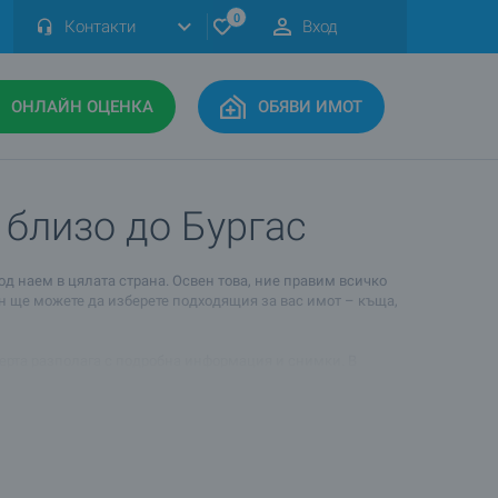
0
Контакти
Вход
ОНЛАЙН ОЦЕНКА
ОБЯВИ ИМОТ
) близо до Бургас
од наем в цялата страна. Освен това, ние правим всичко
чин ще можете да изберете подходящия за вас имот – къща,
 оферта разполага с подробна информация и снимки. В
а. Също така можете да попитате за съвет относно това
андарт, достъпа до транспорт и удобства и да получите