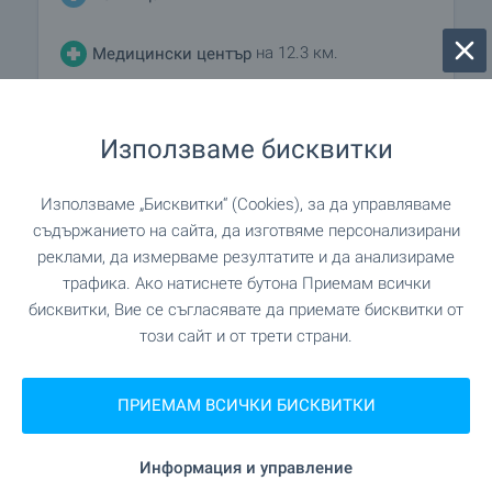
на 12.3 км.
Медицински център
Използваме бисквитки
ПАЗАРУВАНЕ
Използваме „Бисквитки“ (Cookies), за да управляваме
на 9.1 км.
Хранителен магазин
съдържанието на сайта, да изготвяме персонализирани
реклами, да измерваме резултатите и да анализираме
"Minimarkt" на 9.1 км.
Супермаркет
трафика. Ако натиснете бутона Приемам всички
бисквитки, Вие се съгласявате да приемате бисквитки от
на 10.9 км.
Супермаркет
този сайт и от трети страни.
на 15.8 км.
Пекарна
ПРИЕМАМ ВСИЧКИ БИСКВИТКИ
Информация и управление
УСЛУГИ