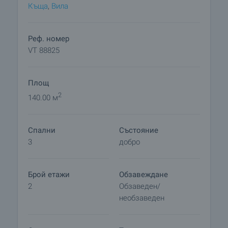
допълнително помещение. В двора има две
Къща
,
Вилa
масивни постройки, външна чешма и тоалетна, а
пространството е разделено на зеленчукова
градина и релакс зона с райграс, декоративно
Реф. номер
езеро с водни лилии и екзотична растителност, а
VT 88825
системата за видеонаблюдение осигурява
допълнително спокойствие.
Площ
Къщата се намира близо до центъра на селото и
2
140.00 м
представлява имот в отлично състояние, готов
за живеене, предлагащ комфорт, пространство
Спални
Състояние
и тишина в един добре развит и предпочитан
3
добро
район.
Оглед на имота
Брой етажи
Обзавеждане
Можем да организираме оглед на имота спрямо
2
Обзаведен/
нашия график и възможностите за достъп до
необзаведен
него. Заявете вашето желание за оглед, като се
свържете с отговорния за офертата брокер по
имейл или телефон.