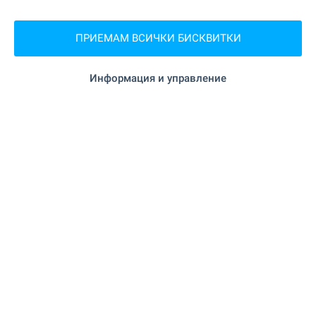
на 19.0 км.
Пекарна
ПРИЕМАМ ВСИЧКИ БИСКВИТКИ
"Зоо маркет" на 19.0 км.
Зоо магазин
Информация и управление
УСЛУГИ
"Fibank" на 19.1 км.
Банка
"Allianz" на 19.1 км.
Банка
"Марешки" на 18.9 км.
Аптека
на 12.1 км.
Поща/Куриер
"Еконт" на 18.8 км.
Поща/Куриер