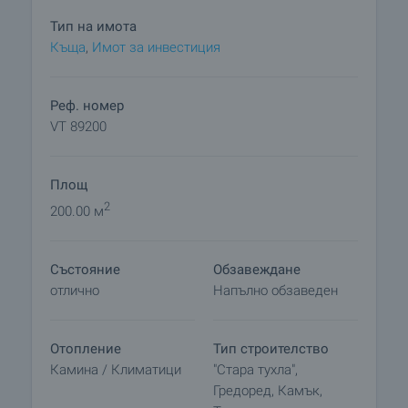
Разпределение:
Тип на имота
Къща
,
Имот за инвестиция
Първи етаж:
• просторно отворено пространство около 50
кв.м с кухня, трапезария и хол
Реф. номер
• камина, разположена в централната част на
VT 89200
дневната
• директен излаз към двора
Площ
• коридор
• баня
2
200.00 м
• широка спалня
• обособено място за бойлер и пералня
Състояние
Обзавеждане
отлично
Напълно обзаведен
Втори етаж:
• вътрешно стълбище
• основна спалня с кът за хол или кабинет
Отопление
Тип строителство
• гардеробна
Камина / Климатици
"Стара тухла",
• собствена баня с тоалетна
Гредоред, Камък,
• втора спалня, напълно обзаведена, с достъп до