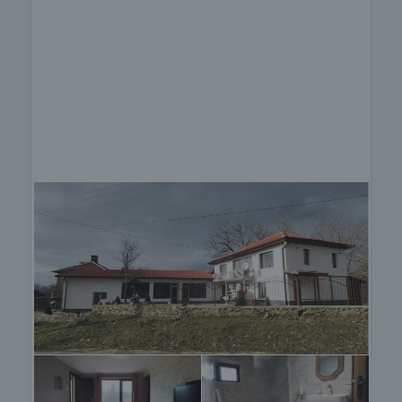
Оглед на имота
Можем да организираме оглед на имота спрямо
нашия график и възможностите за достъп до
него. Заявете вашето желание за оглед, като се
свържете с отговорния за офертата брокер по
имейл или телефон.
Резервация на имота
Имотът може да бъде резервиран и свален от
продажба със заплащане на депозит, след
което се прекратява провеждането на огледи с
други купувачи и започва подготовка на
документите за сключване на предварителен и
окончателен договор. Свържете се с отговорния
брокер за подробна информация относно
процедурата на покупка и начините за плащане.
Жилищен кредит
Ние си партнираме с водещите български банки