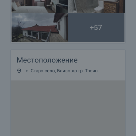
и можем да ви свържем с техните консултанти
за информация и кандидатстване за кредит.
+57
Местоположение
с. Старо село, Близо до гр. Троян