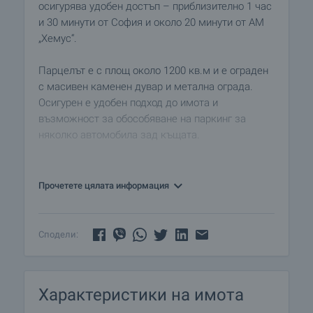
осигурява удобен достъп – приблизително 1 час
и 30 минути от София и около 20 минути от АМ
„Хемус“.
Парцелът е с площ около 1200 кв.м и е ограден
с масивен каменен дувар и метална ограда.
Осигурен е удобен подход до имота и
възможност за обособяване на паркинг за
няколко автомобила зад къщата.
Къщата е основно реновирана и модерно
преработена с внимание към детайла. Изцяло
Прочетете цялата информация
са подменени ВиК и електроинсталациите,
изпълнен е нов покрив с изолация, а
строителната част е завършена и готова за
Сподели:
нанасяне. Остават малка част довършителни
дейности, които могат да бъдат договорени с
бъдещия собственик според предпочитанията
Характеристики на имота
му.