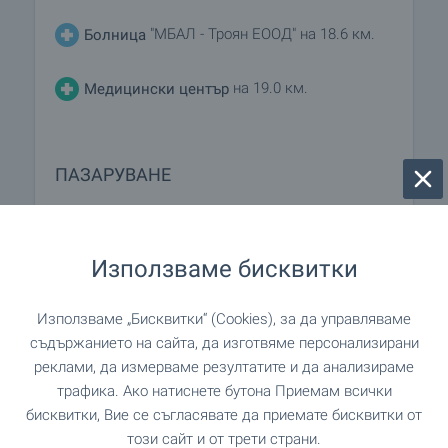
"МБАЛ - Троян ЕООД" на 18.6 км.
Болница
на 19.0 км.
Медицински център
ПАЗАРУВАНЕ
на 4.3 км.
Хранителен магазин
Използваме бисквитки
"Магазин Лесидрен КООП
Супермаркет
Доверие" на 9.4 км.
Използваме „Бисквитки“ (Cookies), за да управляваме
съдържанието на сайта, да изготвяме персонализирани
"Гастроном" на 14.8 км.
Супермаркет
реклами, да измерваме резултатите и да анализираме
трафика. Ако натиснете бутона Приемам всички
"Малък пазар" на 19.1 км.
Пазар
бисквитки, Вие се съгласявате да приемате бисквитки от
този сайт и от трети страни.