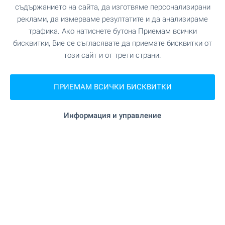
съдържанието на сайта, да изготвяме персонализирани
"ДГ Теменуга" на 361 м. (5
Детска градина
реклами, да измерваме резултатите и да анализираме
мин.)
трафика. Ако натиснете бутона Приемам всички
бисквитки, Вие се съгласявате да приемате бисквитки от
"ОУ “ Христо Ботев “" на 419 м. (6 мин.)
Училище
този сайт и от трети страни.
ПРИЕМАМ ВСИЧКИ БИСКВИТКИ
ПАЗАРУВАНЕ
Информация и управление
на 698 м. (9 мин.)
Хранителен магазин
на 365 м. (5 мин.)
Пазар
на 687 м. (9 мин.)
Пекарна
ЗАВЕДЕНИЯ