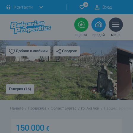
0
Контакти
Вход
оценка
продай
меню
Сподели
Добави в любими
Галерия (16)
Начало
Продажба
Област Бургас
гр. Ахелой
Парцел в регула
150 000
€