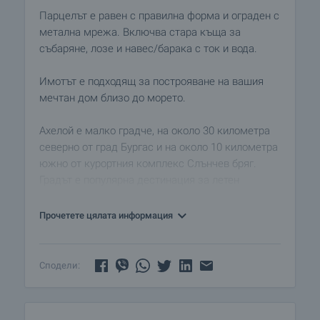
Парцелът е равен с правилна форма и ограден с
метална мрежа. Включва стара къща за
събаряне, лозе и навес/барака с ток и вода.
Имотът е подходящ за построяване на вашия
мечтан дом близо до морето.
Ахелой е малко градче, на около 30 километра
северно от град Бургас и на около 10 километра
южно от курортния комплекс Слънчев бряг.
Градът е популярна дестинация за летен
туризъм, известен със своите красиви плажове.
Предлага разнообразие от туристически
Прочетете цялата информация
атракции и удобства, включително хотели,
ресторанти, кафенета и магазини. Плажната
ивица е дълга и широка, с чист пясък и
Сподели:
спокойни води, което я прави идеална за
семейства с деца. Освен това, в близост до
града има множество природни резервати и