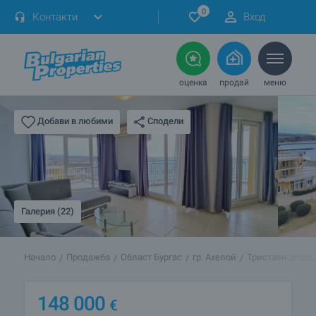
0
Контакти
Вход
оценка
продай
меню
Сподели
Добави в любими
Галерия (22)
Начало
Продажба
Област Бургас
гр. Ахелой
Тристаен апарт
148 000
€