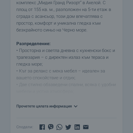
комплекс „Мидия Гранд Ризорт“ в Ахелой. С
площ от 155 кв. м., разположен на 5-ти етаж в
сграда с асансьор, този дом впечатлява с
простор, комфорт и уникална гледка към
безкрайното синьо на Черно море.
Разпределение:
• Просторна и светла дневна с кухненски бокс и
трапезария – с директен излаз към тераса и
гледка море;
• Кът за релакс с мека мебел – идеален за
вашето спокойствие и отдих;
• Две стилно обзаведени спални, всяка с удобни
мебели и уютна атмосфера;
• Две модерни бани с тоалетна;
• Два балкона – с панорама към морето и
Прочетете цялата информация
плажа.
Апартаментът е напълно обзаведен и оборудван,
Сподели:
готов за нанасяне или отдаване под наем.