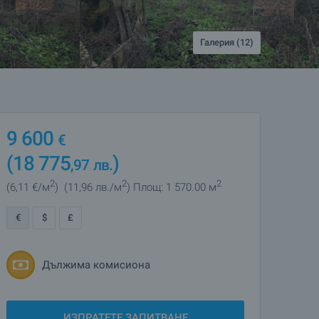
Галерия (12)
9 600
€
(18 775
)
,97
лв.
2
2
2
(6
,11
€/м
)
(11
,96
лв./м
)
Площ: 1 570.00 м
€
$
£
Дължима комисиона
ИЗПРАТЕТЕ ЗАПИТВАНЕ