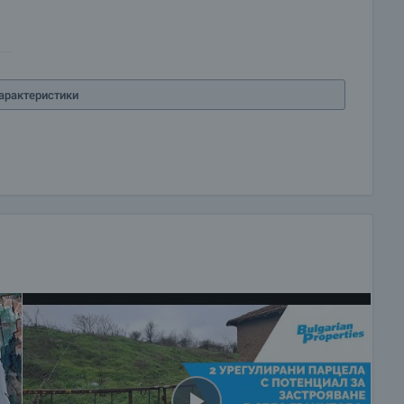
овор. Свържете се с отговорния брокер за подробна
начините за плащане.
арактеристики
 и можем да ви свържем с техните консултанти за