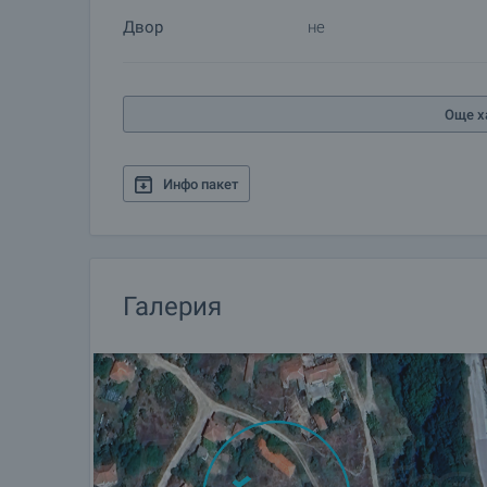
сключване на предварителен и окончателен дог
Двор
не
информация относно процедурата на покупка и 
Жилищен кредит
Още х
Ние си партнираме с водещите български банки
информация и кандидатстване за кредит.
Инфо пакет
Галерия