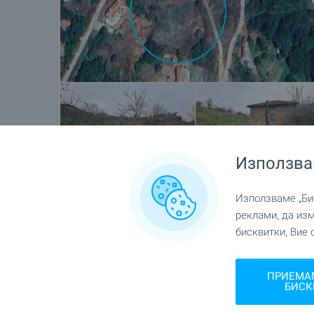
Използва
Използваме „Бис
Местоположение
реклами, да из
бисквитки, Вие 
с. Гранитово, Близо до гр. Елхово
ПРИЕМА
БИСК