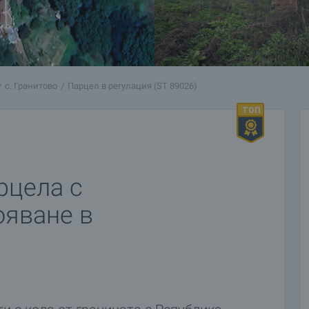
с. Гранитово
Парцел в регулация (ST 89026)
рцела с
ояване в