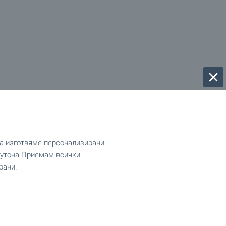
да изготвяме персонализирани
 бутона Приемам всички
рани.