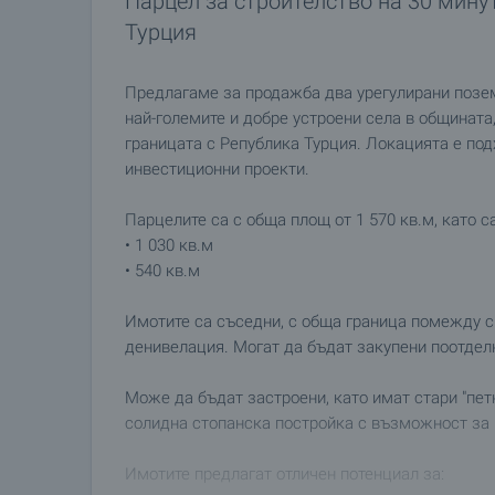
Парцел за строителство на 30 минут
Турция
Предлагаме за продажба два урегулирани позем
най-големите и добре устроени села в общината
границата с Република Турция. Локацията е под
инвестиционни проекти.
Парцелите са с обща площ от 1 570 кв.м, като с
• 1 030 кв.м
• 540 кв.м
Имотите са съседни, с обща граница помежду си
денивелация. Могат да бъдат закупени поотдел
Може да бъдат застроени, като имат стари "петн
солидна стопанска постройка с възможност за 
Имотите предлагат отличен потенциал за: