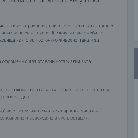
и с кола от границата с Република
лени имота, разположени в село Гранитово – едно от
, намиращо се на около 30 минути с автомобил от
ходяща както за постоянно живеене, така и за
а оформени с два отделни нотариални акта:
, разположени във високата част на селото, с лека
но или заедно.
а" за строеж, а в по-малкия парцел е запазена
реновиране и въвеждане в експлоатация.