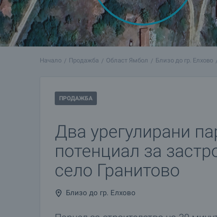
Начало
Продажба
Област Ямбол
Близо до гр. Елхово
ПРОДАЖБА
Два урегулирани па
потенциал за застр
село Гранитово
Близо до гр. Елхово